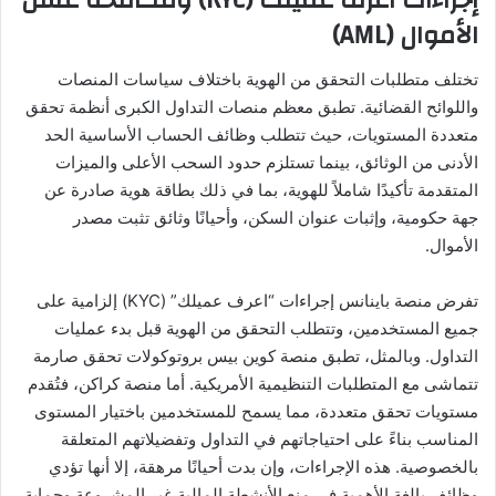
الأموال (AML)
تختلف متطلبات التحقق من الهوية باختلاف سياسات المنصات
واللوائح القضائية. تطبق معظم منصات التداول الكبرى أنظمة تحقق
متعددة المستويات، حيث تتطلب وظائف الحساب الأساسية الحد
الأدنى من الوثائق، بينما تستلزم حدود السحب الأعلى والميزات
المتقدمة تأكيدًا شاملاً للهوية، بما في ذلك بطاقة هوية صادرة عن
جهة حكومية، وإثبات عنوان السكن، وأحيانًا وثائق تثبت مصدر
الأموال.
تفرض منصة باينانس إجراءات “اعرف عميلك” (KYC) إلزامية على
جميع المستخدمين، وتتطلب التحقق من الهوية قبل بدء عمليات
التداول. وبالمثل، تطبق منصة كوين بيس بروتوكولات تحقق صارمة
تتماشى مع المتطلبات التنظيمية الأمريكية. أما منصة كراكن، فتُقدم
مستويات تحقق متعددة، مما يسمح للمستخدمين باختيار المستوى
المناسب بناءً على احتياجاتهم في التداول وتفضيلاتهم المتعلقة
بالخصوصية. هذه الإجراءات، وإن بدت أحيانًا مرهقة، إلا أنها تؤدي
وظائف بالغة الأهمية في منع الأنشطة المالية غير المشروعة وحماية