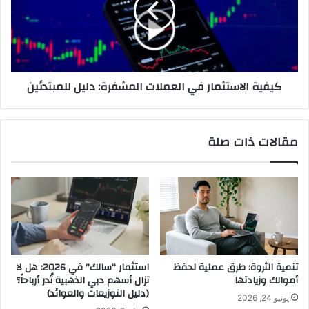
المشفرة:
دليل
للمبتدئين
كيفية الاستثمار في العملات المشفرة: دليل للمبتدئين
مقالات ذات صلة
تنمية الثروة: طرق عملية لحفظ
استثمار “سالك” في 2026: هل لا
أموالك وزيادتها
تزال أسهم دبي الذهبية تُدر أرباحاً؟
(دليل التوزيعات والعوائد)
يونيو 24, 2026