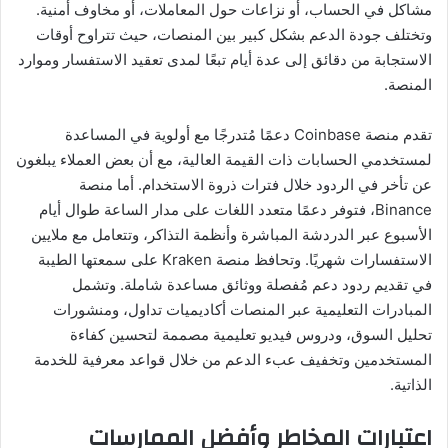
مشاكل في الحساب، أو نزاعات حول المعاملات، أو مخاوف أمنية.
وتختلف جودة الدعم بشكل كبير بين المنصات، حيث تتراوح أوقات
الاستجابة من دقائق إلى عدة أيام تبعًا لمدى تعقيد الاستفسار وموارد
المنصة.
تقدم منصة Coinbase دعمًا مُتدرجًا مع أولوية في المساعدة
لمستخدمي الحسابات ذات القيمة العالية، مع أن بعض العملاء يبلغون
عن تأخر في الردود خلال فترات ذروة الاستخدام. أما منصة
Binance، فتوفر دعمًا متعدد اللغات على مدار الساعة طوال أيام
الأسبوع عبر الدردشة المباشرة وأنظمة التذاكر، وتتعامل مع ملايين
الاستفسارات شهريًا. وتحافظ منصة Kraken على سمعتها الطيبة
في تقديم ردود دعم مُفصلة ووثائق مساعدة شاملة. وتشمل
المبادرات التعليمية عبر المنصات أكاديميات تداول، ومنشورات
تحليل السوق، ودروس فيديو تعليمية مصممة لتحسين كفاءة
المستخدمين وتخفيف عبء الدعم من خلال قواعد معرفية للخدمة
الذاتية.
اعتبارات المخاطر وأفضل الممارسات