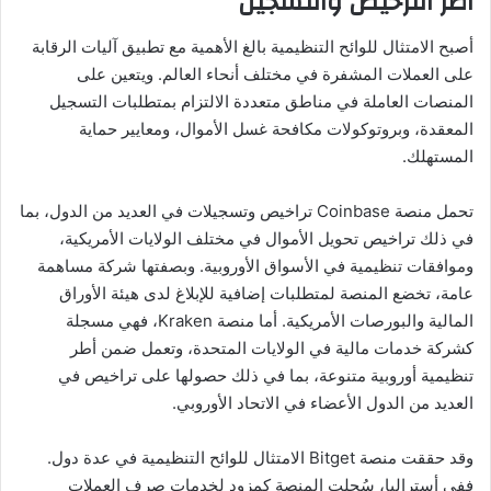
أطر الترخيص والتسجيل
أصبح الامتثال للوائح التنظيمية بالغ الأهمية مع تطبيق آليات الرقابة
على العملات المشفرة في مختلف أنحاء العالم. ويتعين على
المنصات العاملة في مناطق متعددة الالتزام بمتطلبات التسجيل
المعقدة، وبروتوكولات مكافحة غسل الأموال، ومعايير حماية
المستهلك.
تحمل منصة Coinbase تراخيص وتسجيلات في العديد من الدول، بما
في ذلك تراخيص تحويل الأموال في مختلف الولايات الأمريكية،
وموافقات تنظيمية في الأسواق الأوروبية. وبصفتها شركة مساهمة
عامة، تخضع المنصة لمتطلبات إضافية للإبلاغ لدى هيئة الأوراق
المالية والبورصات الأمريكية. أما منصة Kraken، فهي مسجلة
كشركة خدمات مالية في الولايات المتحدة، وتعمل ضمن أطر
تنظيمية أوروبية متنوعة، بما في ذلك حصولها على تراخيص في
العديد من الدول الأعضاء في الاتحاد الأوروبي.
وقد حققت منصة Bitget الامتثال للوائح التنظيمية في عدة دول.
ففي أستراليا، سُجلت المنصة كمزود لخدمات صرف العملات