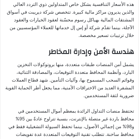
هذه الأسعار التنافسية بشكل خاص المتداولين ذوي التردد العالي
والذين يديرون مراكز مالية كبيرة. تتخصص شركة ديريبت في أسواق
المشتقات المالية بهياكل رسوم محسّنة لعقود الخيارات والعقود
الآجلة، بينما تقدّم شركة أو إس إل خدماتها للعملاء المؤسسيين من
خلال ترتيبات تسعير مخصصة.
هندسة الأمن وإدارة المخاطر
يشمل أمن المنصات طبقات متعددة، منها بروتوكولات التخزين
البارد، وأنظمة المحافظ متعددة التوقيعات، والمصادقة الثنائية،
وقوائم السحب المسموح بها، وآليات التأمين. شهد قطاع العملات
المشفرة العديد من الاختراقات الأمنية، مما يجعل أطر الحماية القوية
ضرورية لثقة المستخدمين.
تحتفظ منصات التداول الرائدة بمعظم أموال المستخدمين في
محافظ باردة غير متصلة بالإنترنت، بنسبة تتراوح عادةً بين 95%
و98% من إجمالي الأصول، بينما تحفظ السيولة التشغيلية فقط في
محافظ ساخنة. تتطلب تقنية التوقيعات المتعددة عدة تفويضات