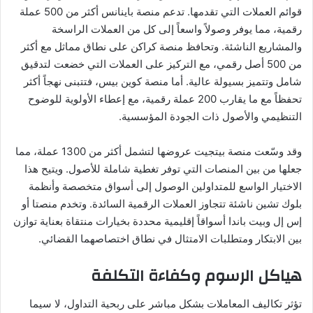
قوائم العملات التي تقدمها. تدعم منصة باينانس أكثر من 500 عملة
رقمية، مما يوفر وصولاً واسعاً إلى كل من العملات الراسخة
والمشاريع الناشئة. وتحافظ منصة كراكن على نطاق مماثل مع أكثر
من 500 أصل رقمي، مع التركيز على العملات التي خضعت لتدقيق
شامل وتتميز بسيولة عالية. أما منصة كوين بيس، فتتبنى نهجاً أكثر
تحفظاً مع ما يقارب 200 عملة رقمية، مع إعطاء الأولوية للوضوح
التنظيمي والأصول ذات الجودة المؤسسية.
وقد وسّعت منصة بيتجيت عروضها لتشمل أكثر من 1300 عملة، مما
جعلها من بين المنصات التي توفر تغطية شاملة للأصول. ويتيح هذا
الاختيار الواسع للمتداولين الوصول إلى أسواق متخصصة وأنظمة
بلوك تشين ناشئة تتجاوز العملات الرقمية السائدة. وتخدم منصتا أو
إس إل وبيت باندا أسواقاً إقليمية محددة بخيارات منتقاة بعناية توازن
بين الابتكار ومتطلبات الامتثال في نطاق اختصاصهما القضائي.
هياكل الرسوم وكفاءة التكلفة
تؤثر تكاليف المعاملات بشكل مباشر على ربحية التداول، لا سيما