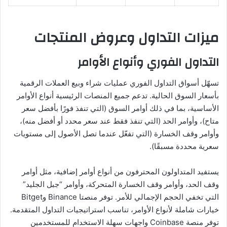
ميزات التداول وعروض المنتجات
التداول الفوري وأنواع الأوامر
تسهّل أسواق التداول الفوري عمليات شراء وبيع العملات الرقمية
بأسعار السوق الحالية. تدعم جميع المنصات الرئيسية أنواع الأوامر
الأساسية، بما في ذلك أوامر السوق (التي تنفذ فورًا بأفضل سعر
متاح)، وأوامر الحد (التي تنفذ فقط عند سعر محدد أو أفضل منه)،
وأوامر وقف الخسارة (التي تفعّل عندما تصل الأصول إلى مستويات
سعرية محددة مسبقًا).
يستفيد المتداولون المحترفون من أنواع أوامر إضافية، مثل أوامر
وقف الحد، وأوامر وقف الخسارة المتحركة، وأوامر “جبل الجليد”
التي تخفي الحجم الإجمالي للأمر. توفر منصتا Binance وBitget
خيارات شاملة لأنواع الأوامر، تناسب استراتيجيات التداول المتقدمة.
توفر منصة Coinbase واجهات سهلة الاستخدام للمستخدمين