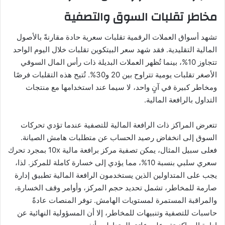
مخاطر تقلبات السوق والتصفية
تشهد أسواق العملات الرقمية تقلبات سعرية حادة مقارنةً بالأصول
المالية التقليدية. فقد شهد سعر البيتكوين تقلبات خلال اليوم الواحد
تتجاوز 10%، بينما تُظهر العملات البديلة ذات رأس المال السوقي
الأصغر تقلبات يومية تتراوح بين 20 و30%. تُتيح هذه التقلبات فرصًا
ومخاطر كبيرة في آنٍ واحد، لا سيما عند استخدامها مع منتجات
التداول بالرافعة المالية.
تتعرض المراكز ذات الرافعة المالية للتصفية عندما تؤدي تحركات
السوق إلى انخفاض رصيد الحساب عن متطلبات هامش الصيانة.
فعلى سبيل المثال، يمكن تصفية مركز برافعة مالية 10x بمجرد تحرك
سعري سلبي بنسبة 10%، مما يؤدي إلى خسارة كاملة للمركز. لذا،
يجب على المتداولين الذين يستخدمون الرافعة المالية تطبيق إدارة
صارمة للمخاطر، تشمل تحديد حجم المركز، وأوامر وقف الخسارة،
والمراقبة المستمرة لمستويات الهامش. توفر المنصات عادةً
حاسبات للتصفية وتنبيهات للمخاطر، إلا أن المسؤولية النهائية عن