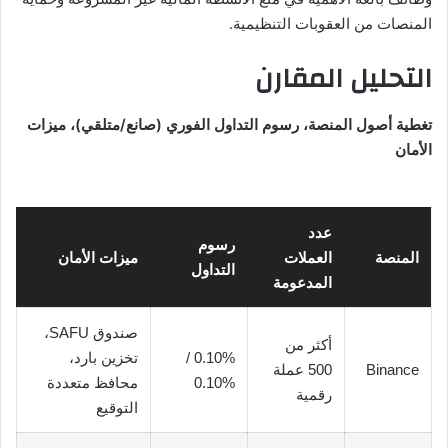
المنصات من العقوبات التنظيمية.
التحليل المقارن
تغطية أصول المنصة، رسوم التداول الفوري (صانع/متلقي)، ميزات
الأمان
عدد
رسوم
المنصة
العملات
ميزات الأمان
التداول
المدعومة
صندوق SAFU،
أكثر من
0.10% /
تخزين بارد،
Binance
500 عملة
0.10%
محافظ متعددة
رقمية
التوقيع