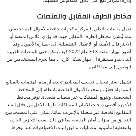
إدارة المراكز تقع على عاتق المتداولين أنفسهم.
مخاطر الطرف المقابل والمنصات
تعمل منصات التداول المركزية كجهات حافظة لأموال المستخدمين،
مما يُنشئ مخاطر الطرف المقابل حيث قد يؤدي إفلاس المنصة أو
الاختراقات الأمنية أو الأعطال التشغيلية إلى خسارة الأصول. وقد
أظهر انهيار منصة FTX عام 2022 كيف يمكن حتى للمنصات الكبيرة
التي تبدو مستقرة أن تنهار بشكل كارثي، مما يحرم المستخدمين من
الوصول إلى ممتلكاتهم.
تشمل استراتيجيات تخفيف المخاطر تحديد أرصدة المنصات بالمبالغ
المتداولة فعليًا، وسحب الأموال الفائضة بانتظام إلى المحافظ
الشخصية، وتنويع الممتلكات عبر منصات متعددة. توفر محافظ
الأجهزة أقصى درجات الأمان للممتلكات طويلة الأجل من خلال إبقاء
المفاتيح الخاصة غير متصلة بالإنترنت تمامًا. ينبغي على المستخدمين
التحقق من ميزات أمان المنصة، بما في ذلك نسب التخزين البارد،
والتغطية التأمينية، وعمليات تدقيق إثبات الاحتياطيات عند توفرها.