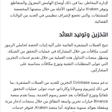
لإدارة المخاطر، بما في ذلك أوضاع الهامش المعزول والمتقاطع.
وتوفر Kraken تداول العقود الآجلة من خلال منصتها المخصصة
للمشتقات، والتي تخضع لإشراف تنظيمي في العديد من الولايات
القضائية.
التخزين وتوليد العائد
تتيح العملات المشفرة القائمة على آلية إثبات الحصة لحاملي الرموز
كسب مكافآت من خلال المشاركة في عمليات التحقق من الشبكة.
وتسهّل منصات التداول هذه العملية من خلال تقديم خدمات التخزين
التي تتولى المتطلبات التقنية وتوزع مكافآت متناسبة على
المشاركين.
تدعم منصة Coinbase التخزين للعديد من العملات المشفرة، بما
في ذلك إيثيريوم وسولانا وكاردانو، حيث تتولى عمليات التحقق
تلقائيًا وتوزع المكافآت بعد خصم رسوم الخدمة. بينما تقدم منصة
Binance خيارات تخزين واسعة النطاق من خلال منتجات ادخار مرنة
ومقفلة بعوائد سنوية متفاوتة. أما منصة Kraken، فتوفر خدمات