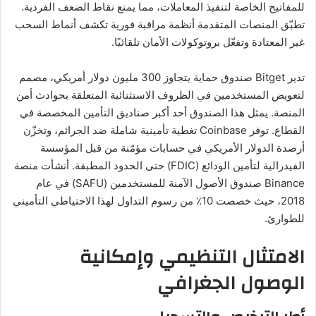
للمفاتيح الخاصة لتنفيذ المعاملات، مما يمنع نقاط الضعف الفردية.
تطبّق المنصات المتقدمة أنظمة مراقبة فورية تكشف أنماط السحب
غير المعتادة وتفعّل بروتوكولات الأمان تلقائيًا.
تدير Bitget صندوق حماية يتجاوز 300 مليون دولار أمريكي، مصمم
لتعويض المستخدمين في الظروف الاستثنائية المتعلقة بحوادث أمن
المنصة. يمثل هذا الصندوق أحد أكبر صناديق التأمين المخصصة في
القطاع. توفر Coinbase تغطية تأمينية شاملة ضد الجرائم، وتخزّن
أرصدة الدولار الأمريكي في حسابات مؤمّنة من قبل المؤسسة
الفيدرالية لتأمين الودائع (FDIC) حتى الحدود المطبقة. أنشأت منصة
Binance صندوق الأصول الآمنة للمستخدمين (SAFU) في عام
2018، حيث خصصت 10٪ من رسوم التداول لهذا الاحتياطي التأميني
للطوارئ.
الامتثال التنظيمي وإمكانية
الوصول الجغرافي