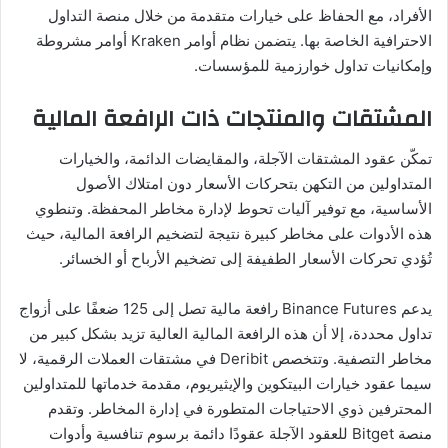
الأفراد، مع الحفاظ على خيارات متقدمة من خلال منصة التداول
الاحترافية الخاصة بها. يتضمن نظام أوامر Kraken أوامر مشروطة
وإمكانيات تداول خوارزمية للمؤسسات.
المشتقات والمنتجات ذات الرافعة المالية
تمكّن عقود المشتقات الآجلة، والمقايضات الدائمة، والخيارات
المتداولين من التكهن بتحركات الأسعار دون امتلاك الأصول
الأساسية، مع توفير آليات تحوط لإدارة مخاطر المحفظة. وتنطوي
هذه الأدوات على مخاطر كبيرة نتيجة لتضخيم الرافعة المالية، حيث
تُؤدي تحركات الأسعار الطفيفة إلى تضخيم الأرباح أو الخسائر.
يدعم Binance Futures رافعة مالية تصل إلى 125 ضعفًا على أزواج
تداول محددة، إلا أن هذه الرافعة المالية العالية تزيد بشكل كبير من
مخاطر التصفية. وتتخصص Deribit في مشتقات العملات الرقمية، لا
سيما عقود خيارات البيتكوين والإيثيريوم، مقدمة خدماتها للمتداولين
المحترفين ذوي الاحتياجات المتطورة في إدارة المخاطر. وتقدم
منصة Bitget للعقود الآجلة عقودًا دائمة برسوم تنافسية وأدوات