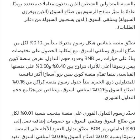
بالنسبة للمتداولين النشطين الذين ينفذون معاملات متعددة يوميًا.
عادةً ما تميّز نماذج الرسوم بين صنّاع السوق (الذين يوفرون
السيولة) ومتلقي السوق (الذين يسحبون السيولة من دفاتر
الطلبات).
تطبّق منصة باينانس هيكل رسوم متدرجًا يبدأ من 0.10% لكل من
صنّاع السوق ومتلقي السوق، مع إمكانية الحصول على تخفيضات
بناءً على حيازات رمز BNB وحدود حجم التداول. تفرض منصة كوين
بيس رسومًا أعلى للأفراد تتراوح بين 0.40% و0.60% على منصتها
القياسية، بينما تقدّم منصة كوين بيس برو أسعارًا أكثر تنافسية
للمتداولين ذوي الخبرة. يبدأ جدول رسوم منصة كراكن من 0.16%
لصنّاع السوق و0.26% لمتلقي السوق، ويتناقص تدريجيًا مع حجم
التداول الشهري.
تحدّد رسوم التداول الفوري على منصة بيتجيت بنسبة 0.01% لكل
من صنّاع السوق ومتلقي السوق، مع خصومات إضافية تصل إلى
80% لحاملي رمز BGB. يطبّق تداول العقود الآجلة على المنصة
رسومًا بنسبة 0.02% لصنّاع السوق و0.06% لمتلقي السوق. تفيد