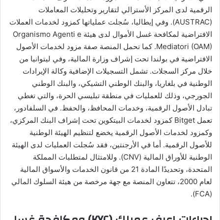
الرقمية لدى المركز الأسترالي لتقارير وتحليلات المعاملات
(AUSTRAC). وفي إيطاليا، سُجلت عملياتها كمزود لخدمات العملات
الافتراضية لمكافحة غسل الأموال لدى هيئة Organismo Agenti e
Mediatori (OAM). كما تحمل المنصة صفة مزود لخدمات الأصول
الافتراضية في بولندا تحت إشراف وزارة المالية، وفي ليتوانيا من
خلال مركز السجلات. تشمل التسجيلات الإضافية وكالة الإيرادات
الوطنية في بلغاريا، والبنك الوطني التشيكي، والبنك الوطني
الجورجي، وذلك للعمليات في منطقة تبليسي الحرة، والتي تغطي
تبادل الأصول الرقمية، وخدمات المحافظ، والحفظ. في السلفادور،
تعمل Bitget كمزود لخدمات البيتكوين تحت إشراف البنك المركزي،
وكمزود لخدمات الأصول الرقمية يخضع لتنظيم الهيئة الوطنية
للأصول الرقمية. أما في الأرجنتين، فقد سُجلت العمليات لدى الهيئة
الوطنية للأوراق المالية (CNV). وللامتثال لمتطلبات المملكة
المتحدة، وتحديدًا المادة 21 من قانون الخدمات والأسواق المالية
لعام 2000، تتعاون المنصة مع جهة مرخصة من هيئة السلوك المالي
(FCA).
إجراءات اعرف عميلك (KYC) ومكافحة غسل