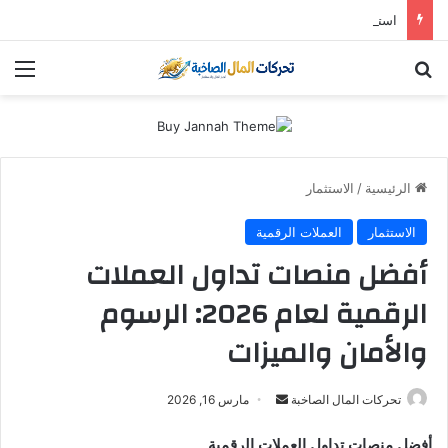
استثمار “سالك” في 2026: هل لا تزال أسهم دبي الذهبية تُدر أرباحاً؟ (دليل التوزيعات والعوائد)
بحث عن
الق
الرئيسية
/
الاستثمار
الاستثمار
العملات الرقمية
أفضل منصات تداول العملات
الرقمية لعام 2026: الرسوم
والأمان والميزات
أرسل
تحركات المال الصاخبة
مارس 16, 2026
بريدا
أفضل منصات تداول العملات الرقمية
إلكترونيا