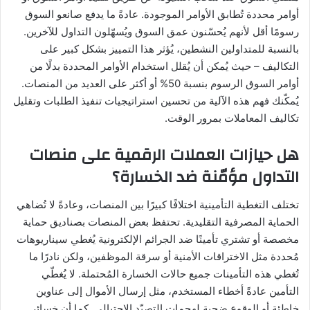
أوامر محددة تُطابق الأوامر الموجودة. عادةً ما يدفع صانعو السوق
رسومًا أقل لأنهم يُحسّنون عمق السوق ويُسهّلون التداول للآخرين.
بالنسبة للمتداولين النشطين، يُؤثر هذا التمييز بشكل كبير على
التكاليف – حيث يُمكن أن يُقلل استخدام الأوامر المحددة بدلًا من
أوامر السوق الرسوم بنسبة 50% أو أكثر على العديد من المنصات.
يُمكّنك فهم هذه الآلية من تحسين استراتيجيات تنفيذ الطلبات وتقليل
تكاليف المعاملات بمرور الوقت.
هل حيازات العملات الرقمية على منصات
التداول مؤمّنة ضد الخسارة؟
تختلف التغطية التأمينية اختلافًا كبيرًا بين المنصات، وعادةً لا تُضاهي
الحماية المصرفية التقليدية. تحتفظ بعض المنصات بصناديق حماية
مخصصة أو تشتري تأمينًا ضد الجرائم الإلكترونية يُغطي سيناريوهات
مُحددة مثل الاختراقات الأمنية أو سرقة الموظفين، ولكن نادرًا ما
تُغطي هذه التأمينات جميع حالات الخسارة المُحتملة. لا يُغطّي
التأمين عادةً أخطاء المستخدم، مثل إرسال الأموال إلى عناوين
خاطئة أو الوقوع ضحية لهجمات التصيّد الاحتيالي. كما أن خسائر