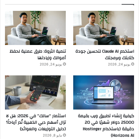
استخدم Claude AI لتحسين جودة
تنمية الثروة: طرق عملية لحفظ
كتابتك وبرمجتك
أموالك وزيادتها
يونيو 24, 2026
يونيو 24, 2026
كيفية إنشاء تطبيق ويب بقيمة
استثمار “سالك” في 2026: هل لا
25000 دولار شهريًا في 20
تزال أسهم دبي الذهبية تُدر أرباحاً؟
دقيقة (باستخدام Hostinger
(دليل التوزيعات والعوائد)
Horizons AI)
مايو 8, 2026