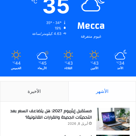
35
℃
Mecca
35º - 34º
19%
4.63 كيلومتر/ساعة
غيوم متفرقة
44
45
43
43
34
℃
℃
℃
℃
℃
الأحد
الأثنين
الثلاثاء
الأربعاء
الخميس
الأشهر
الأخيرة
مستقبل إيثريوم 2027: هل يتضاعف السعر بعد
التحديثات الجديدة والقرارات القانونية؟
أبريل 8, 2026