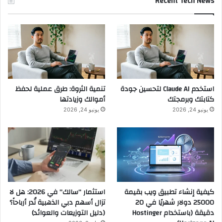
Recent Tech News
استخدم Claude AI لتحسين جودة
تنمية الثروة: طرق عملية لحفظ
كتابتك وبرمجتك
أموالك وزيادتها
يونيو 24, 2026
يونيو 24, 2026
كيفية إنشاء تطبيق ويب بقيمة
استثمار “سالك” في 2026: هل لا
25000 دولار شهريًا في 20
تزال أسهم دبي الذهبية تُدر أرباحاً؟
دقيقة (باستخدام Hostinger
(دليل التوزيعات والعوائد)