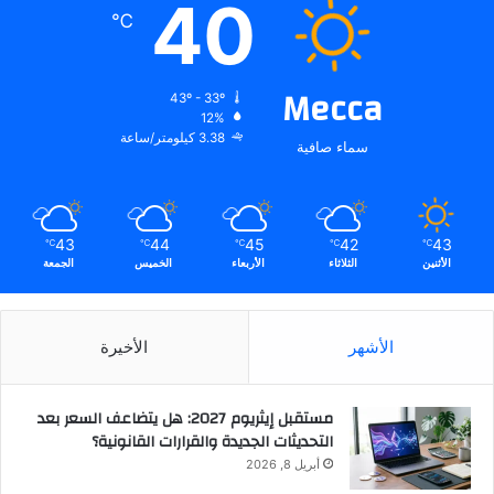
40
℃
Mecca
43º - 33º
12%
3.38 كيلومتر/ساعة
سماء صافية
43
44
45
42
43
℃
℃
℃
℃
℃
الأثنين
الثلاثاء
الأربعاء
الخميس
الجمعة
الأشهر
الأخيرة
مستقبل إيثريوم 2027: هل يتضاعف السعر بعد
التحديثات الجديدة والقرارات القانونية؟
أبريل 8, 2026