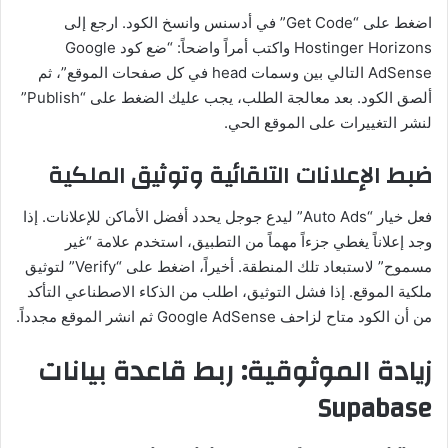
اضغط على “Get Code” في أدسنس وانسخ الكود. ارجع إلى
Hostinger Horizons واكتب أمراً واضحاً: “ضع كود Google
AdSense التالي بين وسمات head في كل صفحات الموقع”، ثم
ألصق الكود. بعد معالجة الطلب، يجب عليك الضغط على “Publish”
لنشر التغييرات على الموقع الحي.
ضبط الإعلانات التلقائية وتوثيق الملكية
فعل خيار “Auto Ads” ليدع جوجل يحدد أفضل الأماكن للإعلانات. إذا
وجد إعلاناً يغطي جزءاً مهماً من التطبيق، استخدم علامة “غير
مسموح” لاستبعاد تلك المنطقة. أخيراً، اضغط على “Verify” لتوثيق
ملكية الموقع. إذا فشل التوثيق، اطلب من الذكاء الاصطناعي التأكد
من أن الكود متاح لزاحف Google AdSense ثم انشر الموقع مجدداً.
زيادة الموثوقية: ربط قاعدة بيانات
Supabase