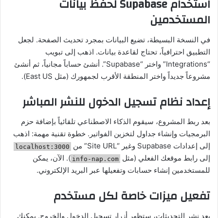
استخدام Supabase لحفظ بيانات
المستخدمين
في النسخة البسيطة، تضيع البيانات بمجرد تحديث الصفحة. لجعل
التطبيق احترافياً، تحتاج لقاعدة بيانات. اذهب إلى تبويب
“Integrations” واختر “Supabase”. أنشئ حساباً مجانياً، ثم أنشئ
مشروعاً جديداً واختر المنطقة الأقرب لجمهورك (مثل East US).
إعداد نظام تسجيل الدخول للنشر المباشر
بعد ربط المشروع، سيقوم الذكاء الاصطناعي تلقائياً بإضافة حزم
البرمجيات وإنشاء جداول لتخزين الفواتير. خطوة تقنية مهمة: اذهب
إلى إعدادات Supabase وغير “Site URL” من
localhost:3000
إلى رابط موقعك الفعلي (مثل
). الآن، يمكن
info-nap.com
للمستخدمين إنشاء حسابات وتفعيلها عبر البريد الإلكتروني.
تفعيل ميزات خاصة لكل مستخدم
بعد نشر التحديثات، ستظهر أزرار تسجيل الدخول والخروج. يمكنك