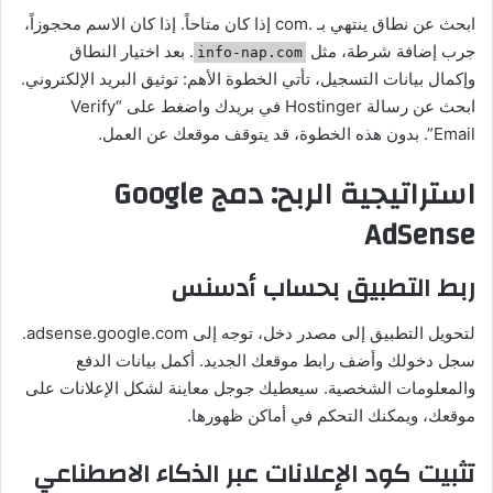
ابحث عن نطاق ينتهي بـ .com إذا كان متاحاً. إذا كان الاسم محجوزاً،
جرب إضافة شرطة، مثل
. بعد اختيار النطاق
info-nap.com
وإكمال بيانات التسجيل، تأتي الخطوة الأهم: توثيق البريد الإلكتروني.
ابحث عن رسالة Hostinger في بريدك واضغط على “Verify
Email”. بدون هذه الخطوة، قد يتوقف موقعك عن العمل.
استراتيجية الربح: دمج Google
AdSense
ربط التطبيق بحساب أدسنس
لتحويل التطبيق إلى مصدر دخل، توجه إلى adsense.google.com.
سجل دخولك وأضف رابط موقعك الجديد. أكمل بيانات الدفع
والمعلومات الشخصية. سيعطيك جوجل معاينة لشكل الإعلانات على
موقعك، ويمكنك التحكم في أماكن ظهورها.
تثبيت كود الإعلانات عبر الذكاء الاصطناعي