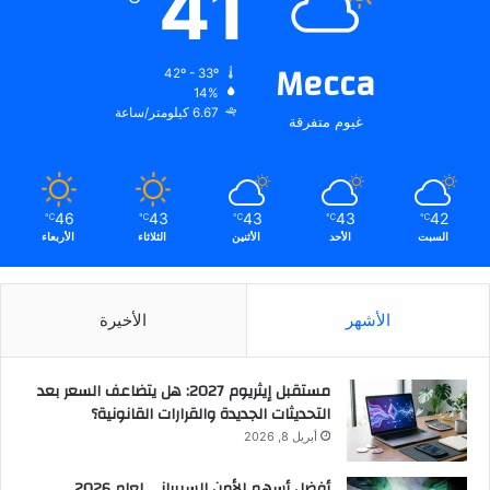
41
Mecca
42º - 33º
14%
6.67 كيلومتر/ساعة
غيوم متفرقة
46
43
43
43
42
℃
℃
℃
℃
℃
السبت
الأحد
الأثنين
الثلاثاء
الأربعاء
الأشهر
الأخيرة
مستقبل إيثريوم 2027: هل يتضاعف السعر بعد
التحديثات الجديدة والقرارات القانونية؟
أبريل 8, 2026
أفضل أسهم الأمن السيبراني لعام 2026