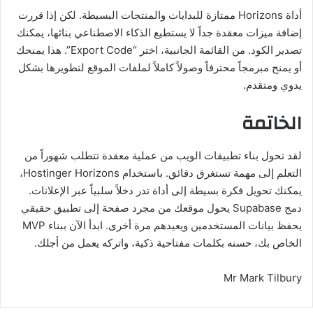
أداة Horizons ممتازة للبدايات والمنتجات البسيطة. لكن إذا قررت
إضافة ميزات معقدة جداً لا يستطيع الذكاء الاصطناعي بنائها، يمكنك
تصدير الكود. من القائمة الجانبية، اختر “Export Code”. هذا يمنحك
أو يمنح مبرمجاً محترفاً وصولاً كاملاً لملفات الموقع لتطويرها بشكل
يدوي ومتقدم.
الخاتمة
لقد تحول بناء تطبيقات الويب من عملية معقدة تتطلب شهوراً من
التعلم إلى مهمة تستغرق دقائق. باستخدام Hostinger Horizons،
يمكنك تحويل فكرة بسيطة إلى أداة تدر دخلاً سلبياً عبر الإعلانات.
دمج Supabase يحول موقعك من مجرد صفحة إلى تطبيق حقيقي
يحفظ بيانات المستخدمين ويعيدهم مرة أخرى. ابدأ الآن ببناء MVP
الخاص بك، حسنه بكلمات مفتاحية ذكية، واتركه يعمل من أجلك.
Mr Mark Tilbury