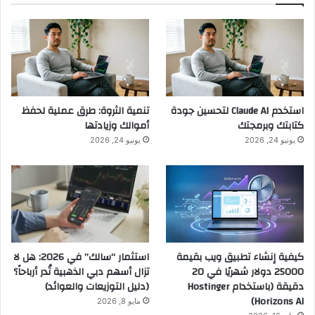
استخدم Claude AI لتحسين جودة
تنمية الثروة: طرق عملية لحفظ
كتابتك وبرمجتك
أموالك وزيادتها
يونيو 24, 2026
يونيو 24, 2026
كيفية إنشاء تطبيق ويب بقيمة
استثمار “سالك” في 2026: هل لا
25000 دولار شهريًا في 20
تزال أسهم دبي الذهبية تُدر أرباحاً؟
دقيقة (باستخدام Hostinger
(دليل التوزيعات والعوائد)
Horizons AI)
مايو 8, 2026