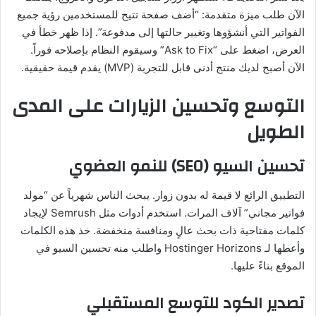
الآن طلب ميزة متقدمة: “أضف صفحة تتيح للمستخدمين رؤية جميع
الفواتير التي أنشؤوها وتغيير حالتها إلى مدفوعة”. إذا ظهر خطأ في
العرض، اضغط على “Ask to Fix” وسيقوم النظام بإصلاحه فوراً.
الآن أصبح لديك منتج أدنى قابل للتجربة (MVP) يقدم قيمة حقيقية.
التوسع وتحسين الزيارات على المدى
الطويل
تحسين السيو (SEO) للنمو العضوي
التطبيق الرائع لا قيمة له بدون زوار. يبحث الناس شهرياً عن “مولد
فواتير مجاني” آلاف المرات. استخدم أدوات مثل Semrush لإيجاد
كلمات مفتاحية ذات بحث عالٍ ومنافسة منخفضة. خذ هذه الكلمات
وأعطها لـ Hostinger Horizons واطلب منه تحسين السيو في
الموقع بناءً عليها.
تصدير الكود للتوسع المستقبلي