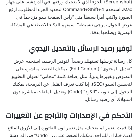
(Screenshot) للجزء الذي لا يعجبك ورفعها في الدردشة. على جهاز
Mac، استخدم Command+Shift+4 لتحديد الجزء المطلوب. ارفع
الصورة واكتب أمراً بسيطاً مثل “رأس الصفحة يبدو مزدحماً في
عرض الجوال، يرجى تبسيطه”. سيفهم الذكاء الاصطناعي المشكلة
البصرية ويصلحها بدقة.
توفير رصيد الرسائل بالتعديل اليدوي
كل رسالة ترسلها تستهلك رصيداً. لتوفير الرصيد، استخدم عرض
“تعديل المحتوى” (Edit Content). يمكنك الضغط مباشرة على
النصوص وتغييرها يدوياً، مثل إضافة كلمة “مجاني” لعنوان التطبيق
لتحسين السيو (SEO). إذا كنت تعرف القليل عن البرمجة، يمكنك
الدخول إلى تبويب “الكود” (Code) وتعديل الملفات مباشرة دون
استهلاك أي رصيد رسائل.
التحكم في الإصدارات والتراجع عن التغييرات
إذا قمت بتغيير لم يعجبك، مثل تغيير لون الفاتورة إلى الأزرق الفاقع،
لديك خياران للتراجع. يمكنك الضغط على زر “Undo” في الدردشة