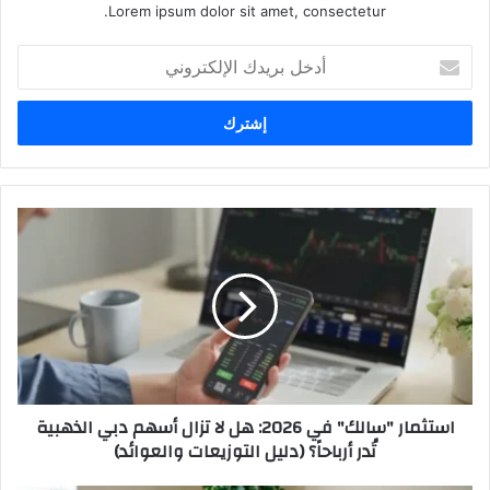
Lorem ipsum dolor sit amet, consectetur.
أدخل
بريدك
الإلكتروني
استثمار
"سالك"
في
2026:
هل
لا
تزال
أسهم
دبي
استثمار "سالك" في 2026: هل لا تزال أسهم دبي الذهبية
الذهبية
تُدر أرباحاً؟ (دليل التوزيعات والعوائد)
تُدر
أرباحاً؟