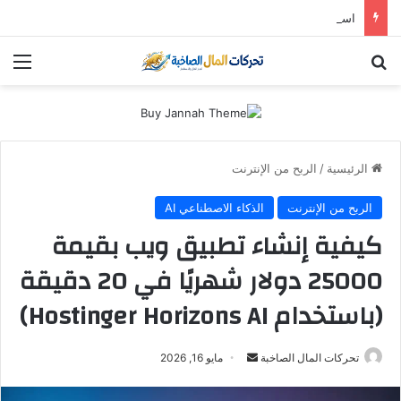
استثمار “سالك” في 2026: هل لا تزال أسهم دبي الذهبية تُدر أرباحاً؟ (دليل التوزيعات والعوائد)
بحث عن
الق
الرئيسية
/
الربح من الإنترنت
الربح من الإنترنت
الذكاء الاصطناعي AI
كيفية إنشاء تطبيق ويب بقيمة
25000 دولار شهريًا في 20 دقيقة
(باستخدام Hostinger Horizons AI)
أرسل
تحركات المال الصاخبة
مايو 16, 2026
بريدا
إلكترونيا