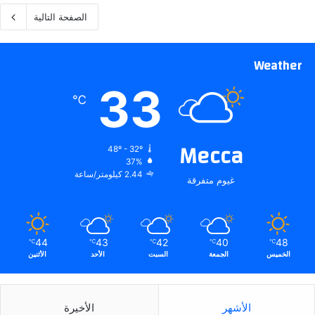
الصفحة التالية
Weather
33
℃
Mecca
48º - 32º
37%
2.44 كيلومتر/ساعة
غيوم متفرقة
44
43
42
40
48
℃
℃
℃
℃
℃
الخميس
الجمعة
السبت
الأحد
الأثنين
الأشهر
الأخيرة