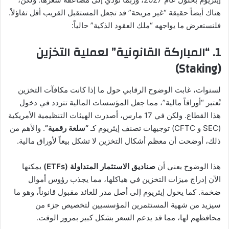
هناك أيضاً حقيقة “غير مريحة” قد تجعل المستقبل القريب أقل تفاؤلاً.
فلنستعرض ما يواجهه “ملك العقود الذكية” حالياً:
1. “المباركة القانونية” لعملية التخزين
(Staking)
لسنوات، غابت الوضوح الرقابي حول ما إذا كانت مكافآت التخزين
تُعتبر “أوراقاً مالية”، مما جعل المؤسسات المالية تتردد في دخول
هذا القطاع. ولكن في 17 مارس، أصدرت الهيئات التنظيمية الأمريكية
(SEC و CFTC) توجيهات تصنف إيثريوم كـ
“سلعة رقمية”
. والأهم من
ذلك، أوضحت أن معظم أشكال التخزين لا تشكل بيعاً لأوراق مالية.
هذا الوضوح يعني أن
صناديق الاستثمار المتداولة (ETFs)
يمكنها
الآن إدراج ميزات التخزين في هياكلها، مما يجذب رؤوس أموال
ضخمة. كما يحول إيثريوم إلى أصل مدر للعائد مقبول قانوناً، وهو ما
سيزيد من شهية المستثمرين المؤسسيين لتخصيص جزء من
محافظهم لها، مما قد يدعم السعر بشكل كبير بمرور الوقت.