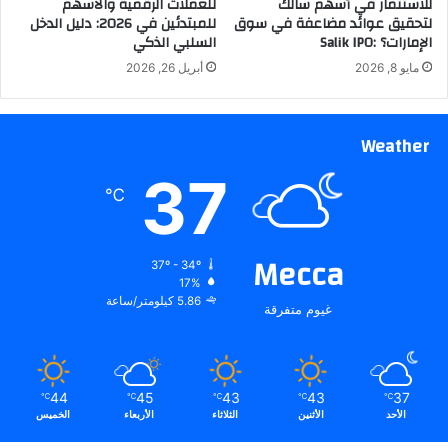
للاستثمار في أسهم سالك
للعملات الرقمية والأسهم
لتحقيق عوائد مضاعفة في سوق
للمبتدئين في 2026: دليل الدخل
الإمارات؟ :Salik IPO
السلبي الذكي
مايو 8, 2026
أبريل 26, 2026
Weather
37
℃
Mecca
37º - 34º
17%
5.86 كيلومتر/ساعة
غيوم متفرقة
44
45
43
43
37
℃
℃
℃
℃
℃
الأحد
الأثنين
الثلاثاء
الأربعاء
الخميس