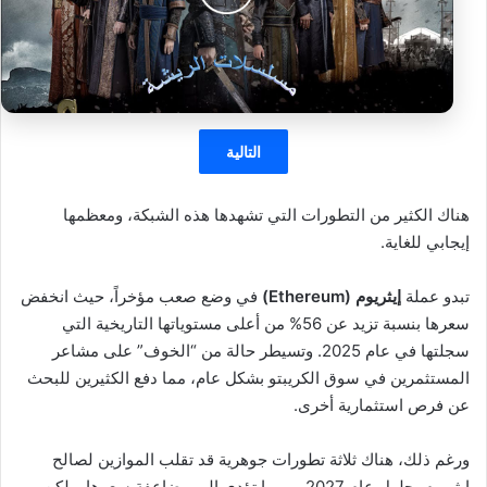
التالية
هناك الكثير من التطورات التي تشهدها هذه الشبكة، ومعظمها
إيجابي للغاية.
تبدو عملة
إيثريوم (Ethereum)
في وضع صعب مؤخراً، حيث انخفض
سعرها بنسبة تزيد عن 56% من أعلى مستوياتها التاريخية التي
سجلتها في عام 2025. وتسيطر حالة من “الخوف” على مشاعر
المستثمرين في سوق الكريبتو بشكل عام، مما دفع الكثيرين للبحث
عن فرص استثمارية أخرى.
ورغم ذلك، هناك ثلاثة تطورات جوهرية قد تقلب الموازين لصالح
إيثريوم بحلول عام 2027، وربما تؤدي إلى مضاعفة سعرها. ولكن،