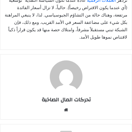
تزدهر
العملات الرقمية
عادة عندما تكون السياسة النقدية “توسعية”
(أي عندما يكون الاقتراض رخيصاً). حالياً، لا تزال أسعار الفائدة
مرتفعة، وهناك حالة من التشاؤم الجيوسياسي. لذا، لا ينبغي المراهنة
بكل شيء على مضاعفة السعر في الأمد القريب. ومع ذلك، فإن
الشبكة تبني مستقبلاً مشرقاً، وامتلاك حصة منها قد يكون قراراً ذكياً
لاقتناص نموها طويل الأمد.
تحركات المال الصاخبة
موقع
الويب