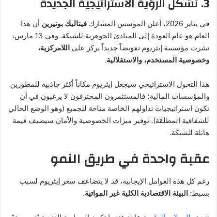
3. تشكل الرؤية الاستراتيجية الجديدة
في يناير 2026، أعلن المؤسس المشارك
فيتاليك بوتيرين
أن هذا
العام هو عام العودة إلى المبادئ الجوهرية للشبكة. وفي 13 مارس،
نشرت مؤسسة إيثريوم تفويضاً جديداً يركز على
اللامركزية،
وخصوصية المستخدم، والاستقلالية
.
هذا التحول الاستراتيجي سيجعل إيثريوم مكاناً أكثر جاذبية للمطورين
والمؤسسات المالية؛ فالمستثمرون المحترفون لا يرغبون في أن
تكون استراتيجيات تداولهم الخاصة متاحة للجميع (وهو الوضع الحالي
للشفافية المطلقة). توفير ميزات الخصوصية والأمان سيضيف قيمة
هائلة للشبكة.
عقبة واحدة في طريق النمو
رغم كل هذه العوامل الإيجابية، قد لا يتضاعف سعر إيثريوم لسبب
بسيط:
البيئة الاقتصادية الكلية غير المواتية
.