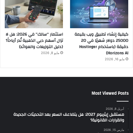
كيفية إنشاء تطبيق ويب بقيمة
استثمار “سالك” في 2026: هل لا
25000 دولار شهريًا في 20
تزال أسهم دبي الذهبية تُدر أرباحاً؟
دقيقة (باستخدام Hostinger
(دليل التوزيعات والعوائد)
Horizons AI)
مايو 8, 2026
مايو 16, 2026
Most Viewed Posts
أبريل 8, 2026
مستقبل إيثريوم 2027: هل يتضاعف السعر بعد التحديثات الجديدة
والقرارات القانونية؟
مارس 15, 2026