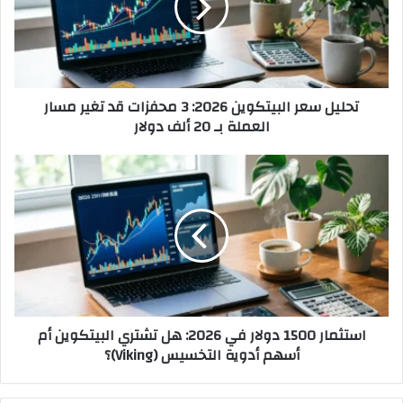
3
محفزات
قد
تغير
مسار
تحليل سعر البيتكوين 2026: 3 محفزات قد تغير مسار
العملة
العملة بـ 20 ألف دولار
بـ
20
ألف
استثمار
دولار
1500
دولار
في
2026:
هل
تشتري
البيتكوين
أم
استثمار 1500 دولار في 2026: هل تشتري البيتكوين أم
أسهم
أسهم أدوية التخسيس (Viking)؟
أدوية
التخسيس
(Viking)؟