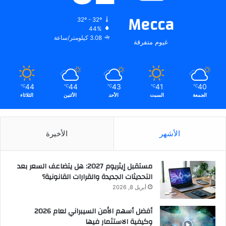
Mecca
32º - 32º
44%
3.08 كيلومتر/ساعة
غيوم متفرقة
44
44
43
41
40
℃
℃
℃
℃
℃
الجمعة
السبت
الأحد
الأثنين
الثلاثاء
الأشهر
الأخيرة
مستقبل إيثريوم 2027: هل يتضاعف السعر بعد
التحديثات الجديدة والقرارات القانونية؟
أبريل 8, 2026
أفضل أسهم الأمن السيبراني لعام 2026
وكيفية الاستثمار فيها