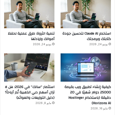
استخدم Claude AI لتحسين جودة
تنمية الثروة: طرق عملية لحفظ
كتابتك وبرمجتك
أموالك وزيادتها
يونيو 24, 2026
يونيو 24, 2026
كيفية إنشاء تطبيق ويب بقيمة
استثمار “سالك” في 2026: هل لا
25000 دولار شهريًا في 20
تزال أسهم دبي الذهبية تُدر أرباحاً؟
دقيقة (باستخدام Hostinger
(دليل التوزيعات والعوائد)
Horizons AI)
مايو 8, 2026
مايو 16, 2026