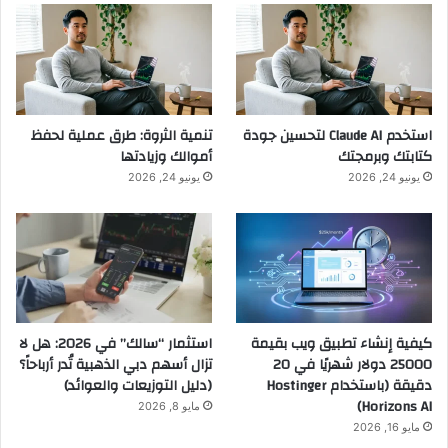
استخدم Claude AI لتحسين جودة
تنمية الثروة: طرق عملية لحفظ
كتابتك وبرمجتك
أموالك وزيادتها
يونيو 24, 2026
يونيو 24, 2026
كيفية إنشاء تطبيق ويب بقيمة
استثمار “سالك” في 2026: هل لا
25000 دولار شهريًا في 20
تزال أسهم دبي الذهبية تُدر أرباحاً؟
دقيقة (باستخدام Hostinger
(دليل التوزيعات والعوائد)
Horizons AI)
مايو 8, 2026
مايو 16, 2026