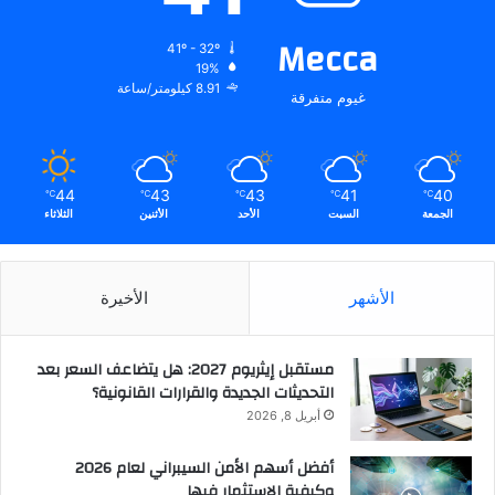
Mecca
41º - 32º
19%
8.91 كيلومتر/ساعة
غيوم متفرقة
44
43
43
41
40
℃
℃
℃
℃
℃
الجمعة
السبت
الأحد
الأثنين
الثلاثاء
الأشهر
الأخيرة
مستقبل إيثريوم 2027: هل يتضاعف السعر بعد
التحديثات الجديدة والقرارات القانونية؟
أبريل 8, 2026
أفضل أسهم الأمن السيبراني لعام 2026
وكيفية الاستثمار فيها