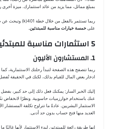
بمبلغ مماثل، مما يزيد من عائد استثمارك. ميزة أخرى 
ربما تستثمر بالفعل 
على
خمسة خيارات مناسبة للمبتدئين.
5 استثمارات مناسبة للمبتدئين
1. المستشارون الآليون
ربما تتصفح هذه الصفحة لتبدأ رحلتك الاستثمارية، كما
ادخار بعض المال للقيام بذلك، لكنك في الحقيقة تُفضل
إليك الخبر السار: يمكنك فعل ذلك إلى حد كبير، بفضل م
عنك باستخدام خوارزميات حاسوبية. ونظرًا لانخفاض تكال
العديد منها فتح حساب بدون حد أدنى.
إنها طريقة رائعة للمبتدئين لبدء الاستثمار لأنها غالبًا