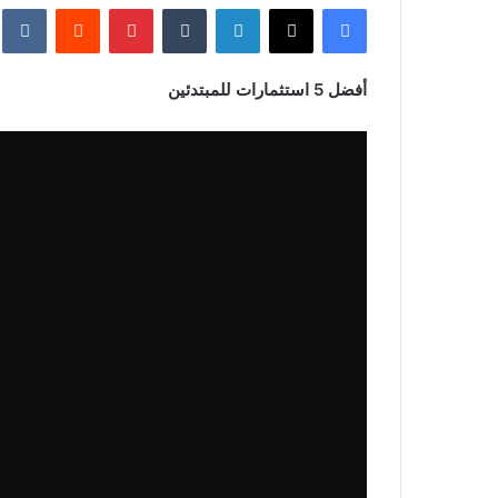
فيسبوك
‫X
لينكدإن
بينتيريست
إلكترونيا
أفضل 5 استثمارات للمبتدئين