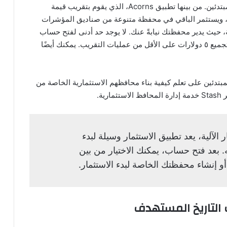
تستهدف العديد من تطبيقات الاستثمار المستثمرين المبتدئين. من بينها تطبيق Acorns، الذي يقوم بتقريب قيمة
ه، ويستثمر الباقي في محفظة متنوعة من صناديق المؤشرات
مارية آلية، حيث يدير محفظتك نيابةً عنك. لا يوجد حد أدنى لفتح حساب
Acorns، وسيبدأ التطبيق بالاستثمار نيابةً عنك بمجرد تجميع ٥ دولارات على الأقل من عمليات التقريب. يمكنك أيضًا
د المستثمرين المبتدئين على تعلم كيفية بناء محافظهم الاستثمارية الخاصة من
ة.
الآلية، يعد تطبيق الاستثمار وسيلة لبدء
ه. بعد فتح حساب، يمكنك الاختيار من بين
أو إنشاء محفظتك الخاصة لبدء الاستثمار.