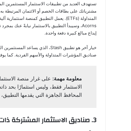
مشترياتك على بطاقات الخصم أو الائتمان المرتبطة ب
المتداولة (ETFs). يعمل التطبيق كمنصة استث
إيداع مبالغ كبيرة دفعة واحدة.
خيار آخر هو تطبيق Stash، الذي يساع
صناديق المؤشرات المتداولة والأسهم الفردية. كما يوفر Stash خدمة إدارة المحافظ الاستثماري
معلومة مهمة:
على غرار منصة الاستثمار 
الاستثمار فقط، وليس استثمارًا بحد ذات
المحافظ الجاهزة التي يقدمها التطبيق، 
3. صناديق الاستثمار المشتركة ذات التاريخ المستهدف