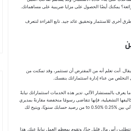
رائعة؟ يمكنك أيضًا الحصول على مزايا ضريبية على مساهماتك.
من خلال خطة 401(k) وتبحث عن طرق أخرى للاستثمار وتحقيق عائد جيد. تابع القراءة لتتعرف
 يقال. أنت تعلم أنه من المفترض أن تستثمر، وقد تمكنت من
 التخلص من عناء إدارة استثماراتك بنفسك.
ا يعرف بالمستشار الآلي. تدير هذه الخدمات استثماراتك نيابةً
يفها التشغيلية، فإنها تتقاضى رسومًا منخفضة مقارنةً بمديري
الاستثمار البشريين. عادةً ما تتراوح تكلفة المستشار الآلي بين %0.25 to 0.50% من رصيد حسابك سنويًا، ويتيح لك
 ما تتطلب رأس مال قليل جدًا، وتقوم بمعظم العمل نيابةً عنك. هذا