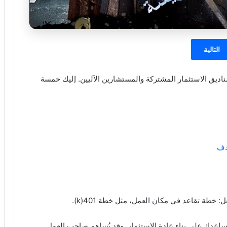
التالية
ناديق الاستثمار المشتركة والمستشارين الآليين. إليك خمسة
دف
خطة تقاعد في مكان العمل، مثل خطة 401(k).
يساعدك على بناء عادة الاستثمار. وقد يُساهم صاحب العمل