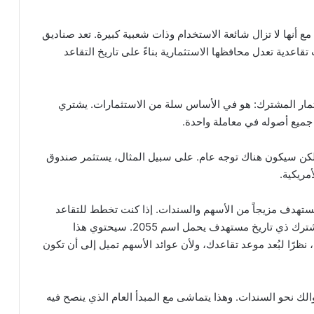
ع أنها لا تزال شائعة الاستخدام وذات شعبية كبيرة. تعد صناديق
قاعدية تعدل محافظها الاستثمارية بناءً على تاريخ التقاعد
ستثمار المشترك: هو في الأساس سلة من الاستثمارات. يشتري
ميع أصوله في معاملة واحدة.
ولكن سيكون هناك توجه عام. على سبيل المثال، يستثمر صندوق
مريكية.
لمستهدف مزيجاً من الأسهم والسندات. إذا كنت تخطط للتقاعد
بعد حوالي 30 عاماً، فيمكنك اختيار صندوق استثمار مشترك ذي تاريخ مستهدف يحمل اسم 2055. سيحتوي هذا
ظرًا لبُعد موعد تقاعدك، ولأن عوائد الأسهم تميل إلى أن تكون
الك نحو السندات. وهذا يتماشى مع المبدأ العام الذي ينصح فيه