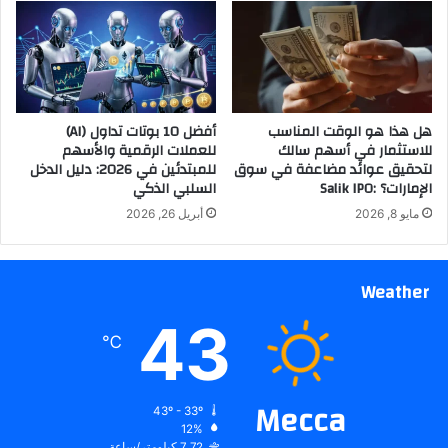
هل هذا هو الوقت المناسب
أفضل 10 بوتات تداول (AI)
للاستثمار في أسهم سالك
للعملات الرقمية والأسهم
لتحقيق عوائد مضاعفة في سوق
للمبتدئين في 2026: دليل الدخل
الإمارات؟ :Salik IPO
السلبي الذكي
مايو 8, 2026
أبريل 26, 2026
Weather
43
℃
Mecca
43º - 33º
12%
7.72 كيلومتر/ساعة