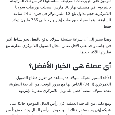
للرموز على البورصات المرتبطة بسلسلتها أكثر من تلك المرتبطة
بإيثيريوم. في منتصف نهار 30 مارس، سجلت بورصات سولانا
اللامركزية حجم تداول بلغ 1.3 مليار دولار في فترة الـ 24 ساعة
السابقة، بينما سجلت بورصات إيثيريوم حوالي 765 مليون دولار
فقط.
وهذا يشير إلى أن سرعة سلسلة سولانا تدفع بالفعل نحو نشاط أكبر
في جانب واحد على الأقل ضمن مجال التمويل اللامركزي مقارنة مع
نظيرتها الأكثر حجمًا.
أي عملة هي الخيار الأفضل؟
الأداء المميز لشبكة سولانا قد يساعد في تعزيز قطاع التمويل
اللامركزي (DeFi) الخاص بها مع مرور الوقت. من الناحية النظرية،
تقدم سولانا منصة أفضل للتمويل اللامركزي مقارنةً بإيثريوم.
ومع ذلك، من الناحية العملية، فإن رأس المال الموجود حاليًا على
شبكة إيثريوم مستقر هناك لسبب وجيه: رأس المال يجذب مزيداً من