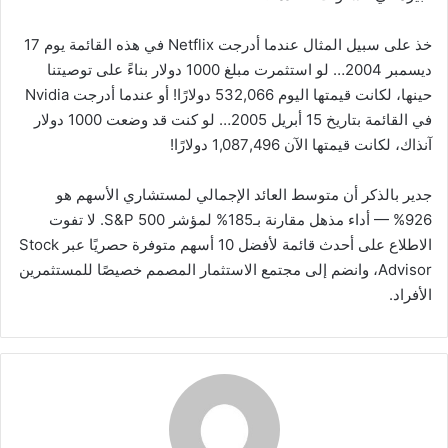
خذ على سبيل المثال عندما أدرجت Netflix في هذه القائمة يوم 17
ديسمبر 2004… لو استثمرت مبلغ 1000 دولار بناءً على توصيتنا
حينها، لكانت قيمتها اليوم 532,066 دولارًا! أو عندما أدرجت Nvidia
في القائمة بتاريخ 15 أبريل 2005… لو كنت قد وضعت 1000 دولار
آنذاك، لكانت قيمتها الآن 1,087,496 دولارًا!
جدير بالذكر أن متوسط العائد الإجمالي لمستشاري الأسهم هو
926% — أداء مذهل مقارنة بـ185% لمؤشر S&P 500. لا تفوت
الاطلاع على أحدث قائمة لأفضل 10 أسهم متوفرة حصريًا عبر Stock
Advisor، وانضم إلى مجتمع الاستثمار المصمم خصيصًا للمستثمرين
الأفراد.