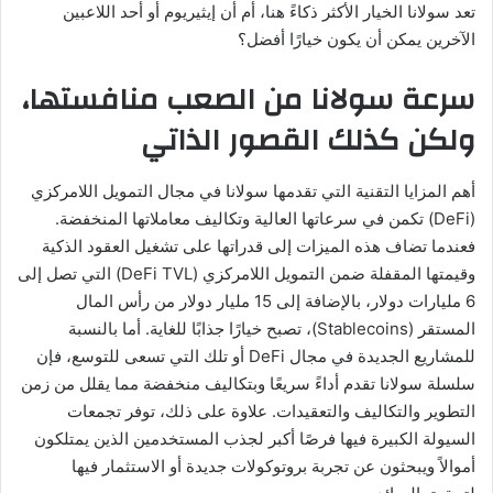
تعد سولانا الخيار الأكثر ذكاءً هنا، أم أن إيثيريوم أو أحد اللاعبين
الآخرين يمكن أن يكون خيارًا أفضل؟
سرعة سولانا من الصعب منافستها،
ولكن كذلك القصور الذاتي
أهم المزايا التقنية التي تقدمها سولانا في مجال التمويل اللامركزي
(DeFi) تكمن في سرعاتها العالية وتكاليف معاملاتها المنخفضة.
فعندما تضاف هذه الميزات إلى قدراتها على تشغيل العقود الذكية
وقيمتها المقفلة ضمن التمويل اللامركزي (DeFi TVL) التي تصل إلى
6 مليارات دولار، بالإضافة إلى 15 مليار دولار من رأس المال
المستقر (Stablecoins)، تصبح خيارًا جذابًا للغاية. أما بالنسبة
للمشاريع الجديدة في مجال DeFi أو تلك التي تسعى للتوسع، فإن
سلسلة سولانا تقدم أداءً سريعًا وبتكاليف منخفضة مما يقلل من زمن
التطوير والتكاليف والتعقيدات. علاوة على ذلك، توفر تجمعات
السيولة الكبيرة فيها فرصًا أكبر لجذب المستخدمين الذين يمتلكون
أموالاً ويبحثون عن تجربة بروتوكولات جديدة أو الاستثمار فيها