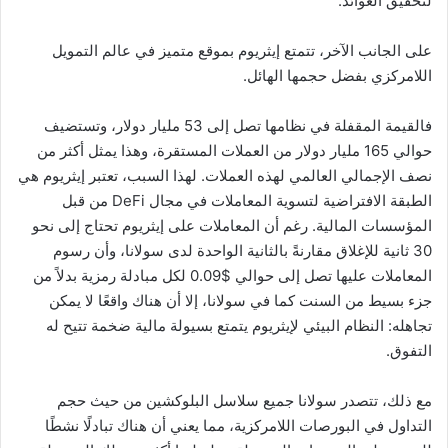
لتحقيق العوائد.
على الجانب الآخر، تتمتع إيثريوم بموقع متميز في عالم التمويل
اللامركزي بفضل حجمها الهائل.
فالقيمة المقفلة في نظامها تصل إلى 53 مليار دولار، وتستضيف
حوالي 165 مليار دولار من العملات المستقرة، وهذا يمثل أكثر من
نصف الإجمالي العالمي لهذه العملات. لهذا السبب، تعتبر إيثريوم هي
الطبقة الافتراضية لتسوية المعاملات في مجال DeFi من قبل
المؤسسات المالية. رغم أن المعاملات على إيثريوم تحتاج إلى نحو
30 ثانية للإغلاق مقارنةً بالثانية الواحدة لدى سولانا، وأن رسوم
المعاملات عليها تصل إلى حوالي $0.09 لكل مبادلة رمزية بدلاً من
جزء بسيط من السنت كما في سولانا، إلا أن هناك واقعًا لا يمكن
تجاهله: النظام البيئي لإيثريوم يتمتع بسيولة مالية ضخمة تتيح له
التفوق.
مع ذلك، تتصدر سولانا جميع سلاسل البلوكشين من حيث حجم
التداول في البورصات اللامركزية، مما يعني أن هناك تبادلًا نشطًا