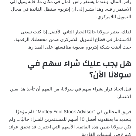
رأس المال. وعندما يستقر رأس المال في مكان ما، فإنه يميل إلى
الاستمرار فيه. وهذا يشير إلى أن إيثريوم ستظل القائدة في مجال
التمويل اللامركزي.
لذلك، يعتبر سولانا حاليًا الخيار الثاني الأفضل إذا كنت تسعى
للاستثمار في قطاع التمويل اللامركزي ضمن محفظتك الرقمية،
حيث أثبتت شبكة إيثريوم صعوبة منافستها على الصدارة.
هل يجب عليك شراء سهم في
سولانا الآن؟
قبل اتخاذ قرار بشراء سهم في سولانا، من المهم أن تأخذ هذا بعين
الاعتبار:
فريق المحللين في “Motley Fool Stock Advisor” قام مؤخرًا
بتحديد ما يعتقدونه أفضل 10 أسهم للمستثمرين للشراء حاليًا… ولم
تكن سولانا ضمن هذه القائمة. الأسهم التي اختيرت قد تحقق عوائد
كبيرة في السنوات القادمة.