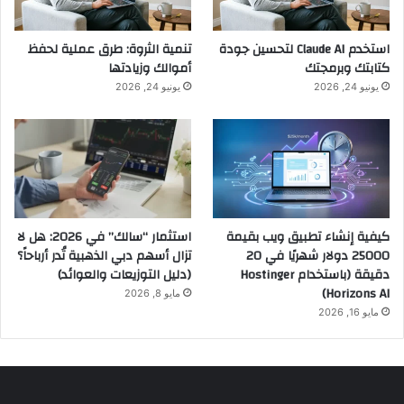
استخدم Claude AI لتحسين جودة
تنمية الثروة: طرق عملية لحفظ
كتابتك وبرمجتك
أموالك وزيادتها
يونيو 24, 2026
يونيو 24, 2026
كيفية إنشاء تطبيق ويب بقيمة
استثمار “سالك” في 2026: هل لا
25000 دولار شهريًا في 20
تزال أسهم دبي الذهبية تُدر أرباحاً؟
دقيقة (باستخدام Hostinger
(دليل التوزيعات والعوائد)
Horizons AI)
مايو 8, 2026
مايو 16, 2026