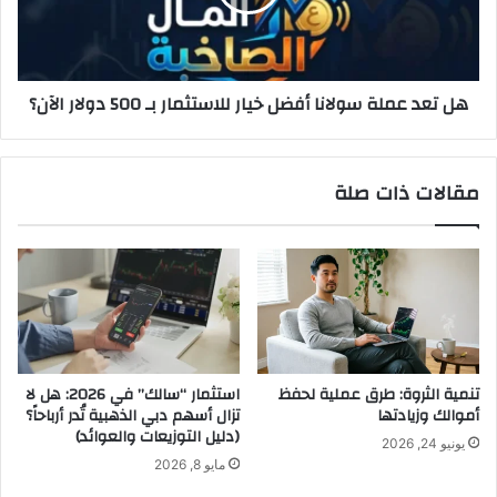
خيار
للاستثمار
بـ
500
هل تعد عملة سولانا أفضل خيار للاستثمار بـ 500 دولار الآن؟
دولار
الآن؟
مقالات ذات صلة
تنمية الثروة: طرق عملية لحفظ
استثمار “سالك” في 2026: هل لا
أموالك وزيادتها
تزال أسهم دبي الذهبية تُدر أرباحاً؟
(دليل التوزيعات والعوائد)
يونيو 24, 2026
مايو 8, 2026