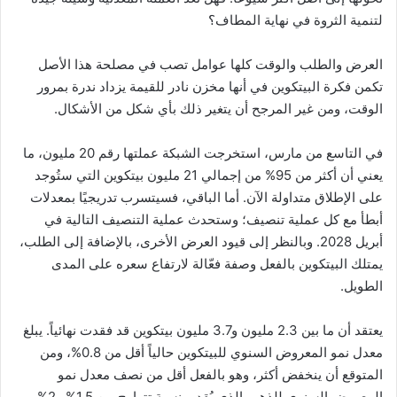
لتنمية الثروة في نهاية المطاف؟
العرض والطلب والوقت كلها عوامل تصب في مصلحة هذا الأصل
تكمن فكرة البيتكوين في أنها مخزن نادر للقيمة يزداد ندرة بمرور
الوقت، ومن غير المرجح أن يتغير ذلك بأي شكل من الأشكال.
في التاسع من مارس، استخرجت الشبكة عملتها رقم 20 مليون، ما
يعني أن أكثر من 95% من إجمالي 21 مليون بيتكوين التي ستُوجد
على الإطلاق متداولة الآن. أما الباقي، فسيتسرب تدريجيًا بمعدلات
أبطأ مع كل عملية تنصيف؛ وستحدث عملية التنصيف التالية في
أبريل 2028. وبالنظر إلى قيود العرض الأخرى، بالإضافة إلى الطلب،
يمتلك البيتكوين بالفعل وصفة فعّالة لارتفاع سعره على المدى
الطويل.
يعتقد أن ما بين 2.3 مليون و3.7 مليون بيتكوين قد فقدت نهائياً. يبلغ
معدل نمو المعروض السنوي للبيتكوين حالياً أقل من 0.8%، ومن
المتوقع أن ينخفض ​​أكثر، وهو بالفعل أقل من نصف معدل نمو
المعروض السنوي للذهب الذي يُقدر بنسبة تتراوح بين 1.5% و2%.