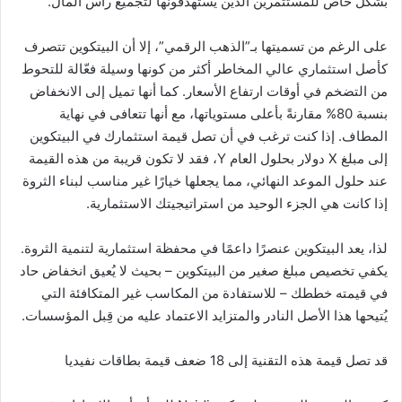
بشكل خاص للمستثمرين الذين يستهدفونها لتجميع رأس المال.
على الرغم من تسميتها بـ”الذهب الرقمي”، إلا أن البيتكوين تتصرف
كأصل استثماري عالي المخاطر أكثر من كونها وسيلة فعّالة للتحوط
من التضخم في أوقات ارتفاع الأسعار. كما أنها تميل إلى الانخفاض
بنسبة 80% مقارنةً بأعلى مستوياتها، مع أنها تتعافى في نهاية
المطاف. إذا كنت ترغب في أن تصل قيمة استثمارك في البيتكوين
إلى مبلغ X دولار بحلول العام Y، فقد لا تكون قريبة من هذه القيمة
عند حلول الموعد النهائي، مما يجعلها خيارًا غير مناسب لبناء الثروة
إذا كانت هي الجزء الوحيد من استراتيجيتك الاستثمارية.
لذا، يعد البيتكوين عنصرًا داعمًا في محفظة استثمارية لتنمية الثروة.
يكفي تخصيص مبلغ صغير من البيتكوين – بحيث لا يُعيق انخفاض حاد
في قيمته خططك – للاستفادة من المكاسب غير المتكافئة التي
يُتيحها هذا الأصل النادر والمتزايد الاعتماد عليه من قِبل المؤسسات.
قد تصل قيمة هذه التقنية إلى 18 ضعف قيمة بطاقات نفيديا