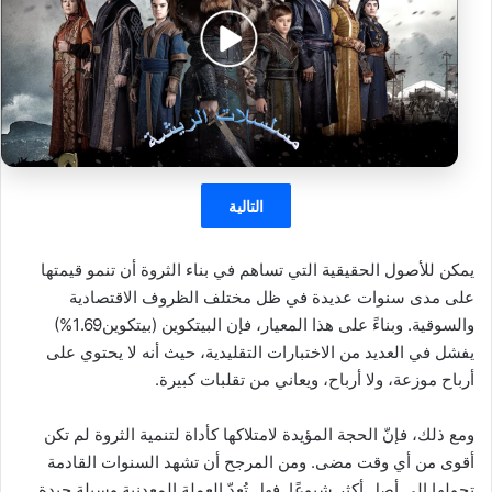
التالية
يمكن للأصول الحقيقية التي تساهم في بناء الثروة أن تنمو قيمتها
على مدى سنوات عديدة في ظل مختلف الظروف الاقتصادية
والسوقية. وبناءً على هذا المعيار، فإن البيتكوين (بيتكوين1.69%)
يفشل في العديد من الاختبارات التقليدية، حيث أنه لا يحتوي على
أرباح موزعة، ولا أرباح، ويعاني من تقلبات كبيرة.
ومع ذلك، فإنّ الحجة المؤيدة لامتلاكها كأداة لتنمية الثروة لم تكن
أقوى من أي وقت مضى. ومن المرجح أن تشهد السنوات القادمة
تحولها إلى أصل أكثر شيوعًا. فهل تُعدّ العملة المعدنية وسيلة جيدة