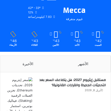
Mecca
42º - 33º
12%
7.83 كيلومتر/ساعة
غيوم متفرقة
46
43
43
43
42
℃
℃
℃
℃
℃
السبت
الأحد
الأثنين
الثلاثاء
الأربعاء
الأشهر
الأخيرة
مستقبل إيثريوم 2027: هل يتضاعف السعر بعد
التحديثات الجديدة والقرارات القانونية؟
أبريل 8, 2026