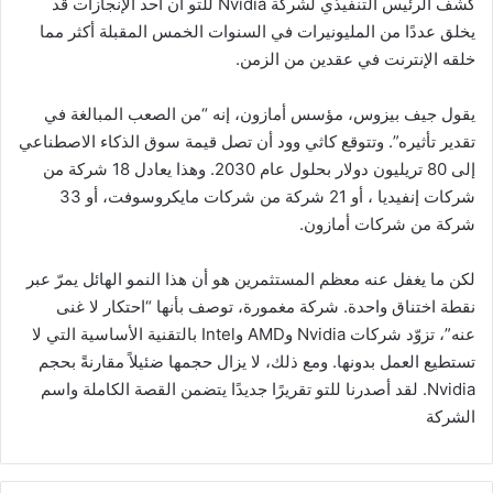
كشف الرئيس التنفيذي لشركة Nvidia للتو أن أحد الإنجازات قد
يخلق عددًا من المليونيرات في السنوات الخمس المقبلة أكثر مما
خلقه الإنترنت في عقدين من الزمن.
يقول جيف بيزوس، مؤسس أمازون، إنه “من الصعب المبالغة في
تقدير تأثيره”. وتتوقع كاثي وود أن تصل قيمة سوق الذكاء الاصطناعي
إلى 80 تريليون دولار بحلول عام 2030. وهذا يعادل 18 شركة من
شركات إنفيديا ، أو 21 شركة من شركات مايكروسوفت، أو 33
شركة من شركات أمازون.
لكن ما يغفل عنه معظم المستثمرين هو أن هذا النمو الهائل يمرّ عبر
نقطة اختناق واحدة. شركة مغمورة، توصف بأنها “احتكار لا غنى
عنه”، تزوّد ​​شركات Nvidia وAMD وIntel بالتقنية الأساسية التي لا
تستطيع العمل بدونها. ومع ذلك، لا يزال حجمها ضئيلاً مقارنةً بحجم
Nvidia. لقد أصدرنا للتو تقريرًا جديدًا يتضمن القصة الكاملة واسم
الشركة