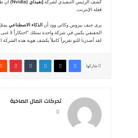
كشف الرئيس التنفيذي لشركة
إنفيداي (Nvidia)
أن طفر
فعله الإنترنت.
يرى جيف بيزوس وكاثي وود أن
الذكاء الاصطناعي
الحقيقي يكمن في شركة واحدة تمتلك “احتكاراً لا غنى عنه
لقد أصدرنا للتو تقريراً كاملاً يكشف هوية هذه الشركة ال
فيسبوك
‫X
لينكدإن
بينتير
شاركها
تحركات المال الصاخبة
موقع
الويب