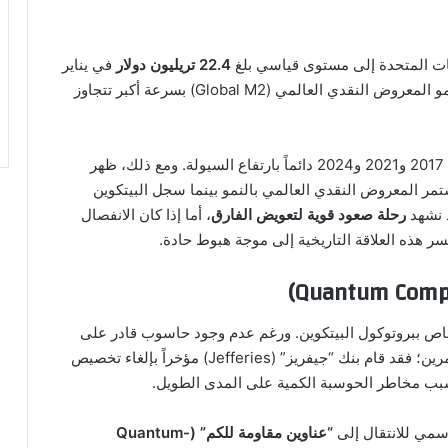
22.4 تريليون دولار
في يناير
2026، بزيادة قدرها 4.3% على أساس سنوي. بينما ينمو المعروض النقدي العالمي (Global M2) بسرعة أكبر تتجاوز
ارتبطت الأسواق الصاعدة السابقة للبيتكوين في أعوام 2017 و2021 و2024 دائماً بارتفاع السيولة. ومع ذلك، ظهر
سبوق منذ منتصف عام 2025؛ حيث استمر المعروض النقدي العالمي بالنمو بينما سجل البيتكوين
د نشهد
رحلة صعود قوية لتعويض الفارق
، أما إذا كان الانفصال
سر هذه العلاقة التاريخية إلى موجة هبوط حادة.
اص ببروتوكول البيتكوين. ورغم عدم وجود حاسوب قادر على
ذلك حالياً، إلا أن المخاوف بدأت تؤثر على كبار المستثمرين؛ فقد قام بنك “جيفريز” (Jefferies) مؤخراً بإلغاء تخصيص
سمي للانتقال إلى
“عناوين مقاومة للكم” (Quantum-