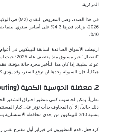
المركزية.
في هذا الصدد، وصل المعروض النقدي (M2) في الولايات المتحدة إلى مستوى قياسي بلغ
10%.
“انفصال” غير م
عوائد سلبية. إذا كان هذا التأخير مجرد حالة مؤقتة، فق
هيكلياً، فإن السيولة وحدها لن ترفع السعر، وقد يؤدي ك
2. معضلة الحوسبة الكمية (Quantum Computing)
نظرياً، يمكن لحاسوب كمي متطور اختراق التشفير الخ
بنسبة 10% للبيتكوين من إحدى محافظه الاستشارية بسبب مخاطر الحوسبة الكمية على المدى الطويل.
كرد فعل، قدم المطورون في فبراير أول مقترح تقني ر