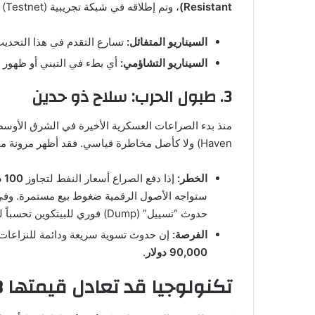
Resistant)
، وتم إطلاقه في شبكة تجريبية (Testnet) في 20 مارس.
السيناريو المتفائل:
تسارع التقدم في هذا التحديث
السيناريو التشاؤمي:
أي بطء في التبني أو ظهور تهديد حقيقي قد
3. طبول الحرب: سلاح ذو حدين
Haven) ولا كأصل مخاطرة قياسي. فقد أظهر مرونة مفاجئة رغم التقلبات، لكن هذه المرونة لها حدود ستختبر قريباً.
الخطر:
إذا دفع الصراع أسعار النفط لتجاوز
100 دولار للبرميل
ستواجه الأصول الرقمية ضغوط بيع مستمرة. وفي أس
حدوث “تسييل” (Dump) فوري للبيتكوين تحسباً لركود عالمي.
الفرصة:
إن حدوث تسوية سريعة ودائمة للنزاعات
90,000 دولار
.
تكنولوجيا قد تعادل قيمتها 18 شركة مثل “إنفيداي”