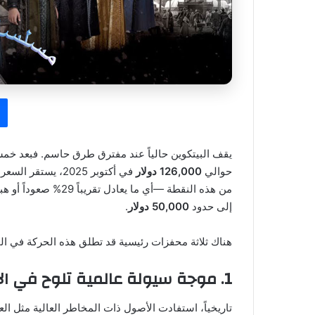
يقف البيتكوين حالياً عند مفترق طرق حاسم. فبعد خمسة
حوالي
126,000 دولار
في أكتوبر 2025، يستقر السعر اليوم عند حوالي
من هذه النقطة —أي ما يعادل تقريباً 29% صعوداً أو هبوطاً— قد يدفع بالعملة نحو مستوى
إلى حدود
50,000 دولار
.
هناك ثلاثة محفزات رئيسية قد تطلق هذه الحركة في المد
1. موجة سيولة عالمية تلوح في الأفق
تاريخياً، استفادت الأصول ذات المخاطر العالية مثل ا