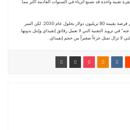
ة تقنية واحدة قد تصنع أثرياء في السنوات القادمة أكثر مما
يمثل فرصة بقيمة 80 تريليون دولار بحلول عام 2030. لكن السر
” في تزويد التقنية التي لا تعمل رقائق إنفيداي وإنتل بدونها.
تي لا تزال تمثل جزءاً صغيراً من حجم إنفيداي.
يست
Odnoklassniki
‫Pocket
مشاركة عبر البريد
طباعة