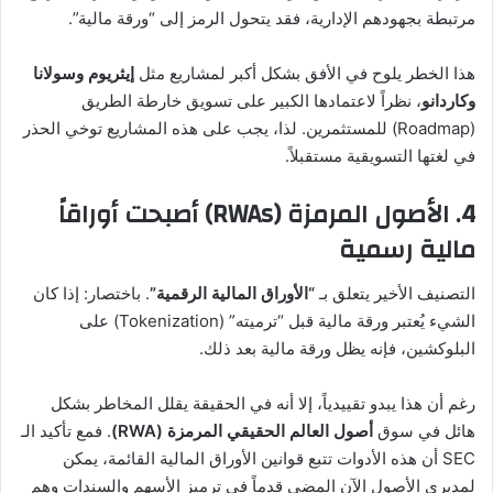
مرتبطة بجهودهم الإدارية، فقد يتحول الرمز إلى “ورقة مالية”.
هذا الخطر يلوح في الأفق بشكل أكبر لمشاريع مثل
إيثريوم وسولانا
وكاردانو
، نظراً لاعتمادها الكبير على تسويق خارطة الطريق
(Roadmap) للمستثمرين. لذا، يجب على هذه المشاريع توخي الحذر
في لغتها التسويقية مستقبلاً.
4. الأصول المرمزة (RWAs) أصبحت أوراقاً
مالية رسمية
التصنيف الأخير يتعلق بـ
“الأوراق المالية الرقمية”
. باختصار: إذا كان
الشيء يُعتبر ورقة مالية قبل “ترميته” (Tokenization) على
البلوكشين، فإنه يظل ورقة مالية بعد ذلك.
رغم أن هذا يبدو تقييدياً، إلا أنه في الحقيقة يقلل المخاطر بشكل
هائل في سوق
أصول العالم الحقيقي المرمزة (RWA)
. فمع تأكيد الـ
SEC أن هذه الأدوات تتبع قوانين الأوراق المالية القائمة، يمكن
لمديري الأصول الآن المضي قدماً في ترميز الأسهم والسندات وهم