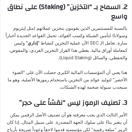
2. السماح بـ “التخزين” (Staking) على نطاق
واسع
بالنسبة للمستثمرين الذين يقومون بتخزين عملاتهم (مثل إيثريوم
وسولانا) لتأمين الشبكة وكسب العوائد، تحمل القواعد الجديدة أخباراً
سارة. تعامل الـ SEC الآن عملية التخزين كنشاط
“إداري”
وليس
كمعاملة أوراق مالية. يغطي هذا القرار التخزين الفردي، والمفوض،
والحفظي، والسائل (Liquid Staking).
هذا يعني أن المؤسسات المالية الكبرى حصلت الآن على “الضوء
الأخضر” لتوليد عوائد من التخزين باستخدام رموزها الأصلية، وهو ما
سيجذب سيولة ضخمة لهذه الشبكات.
3. تصنيف الرموز ليس “نقشاً على حجر”
الأمر الثالث الذي يجب معرفته هو أن تصنيف الأصل الرقمي يمكن
أن يتغير بناءً على سلوك الجهة المصدرة. على سبيل المثال، إذا كان
الرمز “سلعة رقمية” لكن مؤسسيه قدموا لاحقاً وعوداً صريحة بأرباح