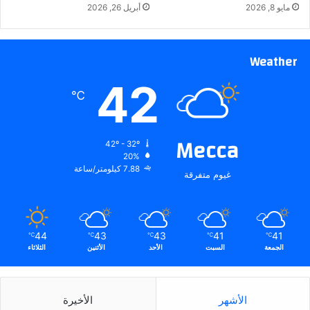
مايو 8, 2026
أبريل 26, 2026
Weather
42
℃
Mecca
42º - 32º
20%
7.88 كيلومتر/ساعة
غيوم متفرقة
44
43
43
41
41
℃
℃
℃
℃
℃
الجمعة
السبت
الأحد
الأثنين
الثلاثاء
الأشهر
الأخيرة