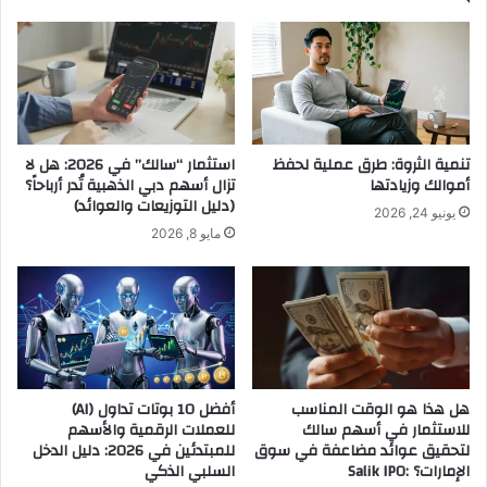
تنمية الثروة: طرق عملية لحفظ
استثمار “سالك” في 2026: هل لا
أموالك وزيادتها
تزال أسهم دبي الذهبية تُدر أرباحاً؟
(دليل التوزيعات والعوائد)
يونيو 24, 2026
مايو 8, 2026
هل هذا هو الوقت المناسب
أفضل 10 بوتات تداول (AI)
للاستثمار في أسهم سالك
للعملات الرقمية والأسهم
لتحقيق عوائد مضاعفة في سوق
للمبتدئين في 2026: دليل الدخل
الإمارات؟ :Salik IPO
السلبي الذكي