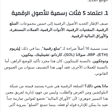
1. اعتماد 5 فئات رسمية للأصول الرقمية
صنف الإطار الجديد الأصول الرقمية إلى خمس مجموعات:
السلع
الرقمية، المقتنيات الرقمية، الأدوات الرقمية، العملات المستقرة،
والأوراق المالية الرقمية.
تمت تسمية 16 أصلاً صراحة كـ
“سلع رقمية”
، بما في ذلك:
إيثريوم
(ETH)، XRP، سولانا (SOL)، كاردانو، تشينلينك، بيتكوين،
ودوجكوين.
بالنسبة للبيتكوين، كان هذا مجرد تأكيد للوضع الراهن، أما
بالنسبة للعملات الأخرى، فقد أنهى هذا التصنيف سنوات من الغموض
القانوني.
ماذا يعني ذلك؟
السلعة الرقمية هي شيء يستمد قيمته من شبكة
البلوكشين ومن العرض والطلب، وليس من جهود إدارية لفريق معين.
هذا التمييز جوهري؛ لأن “الأوراق المالية” تخضع لقوانين صارمة جداً
تقيد ما يمكن للإدارة قوله أو فعله، بينما تتمتع “السلع” بمرونة أكبر.