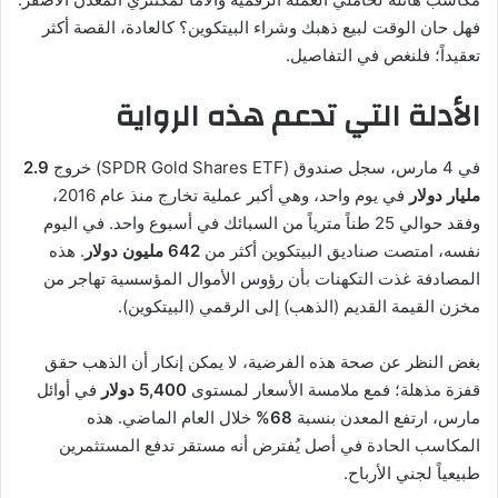
فهل حان الوقت لبيع ذهبك وشراء البيتكوين؟ كالعادة، القصة أكثر
تعقيداً؛ فلنغص في التفاصيل.
الأدلة التي تدعم هذه الرواية
في 4 مارس، سجل صندوق (SPDR Gold Shares ETF) خروج
2.9
مليار دولار
في يوم واحد، وهي أكبر عملية تخارج منذ عام 2016،
وفقد حوالي 25 طناً مترياً من السبائك في أسبوع واحد. في اليوم
نفسه، امتصت صناديق البيتكوين أكثر من
642 مليون دولار
. هذه
المصادفة غذت التكهنات بأن رؤوس الأموال المؤسسية تهاجر من
مخزن القيمة القديم (الذهب) إلى الرقمي (البيتكوين).
بغض النظر عن صحة هذه الفرضية، لا يمكن إنكار أن الذهب حقق
قفزة مذهلة؛ فمع ملامسة الأسعار لمستوى
5,400 دولار
في أوائل
مارس، ارتفع المعدن بنسبة
68%
خلال العام الماضي. هذه
المكاسب الحادة في أصل يُفترض أنه مستقر تدفع المستثمرين
طبيعياً لجني الأرباح.