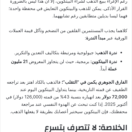
رغم الإغراء ببيع الذهب لشراء البيتكوين، إلا أن هذا ليس بالضرورة
القرار الأذكى. يمكن للذهب والبيتكوين التعايش في محفظة واحدة؛
فهما ليسا بديلين متطابقين رغم تشابههما.
كلاهما يجذب المستثمرين القلقين من التضخم وتآكل قيمة العملات
الورقية عبر
مبدأ الندرة
:
ندرة الذهب:
جيولوجية ومرتبطة بتكاليف التعدين والتكرير.
ندرة البيتكوين:
برمجية، حيث لن يتجاوز المعروض
21 مليون
عملة
أبداً.
الفارق الجوهري يكمن في “التقلب”؛
فالذهب بالكاد اهتز بعد تراجعه
الطفيف عن قمته التاريخية، بينما يتداول البيتكوين اليوم عند
72,000 دولار
بعد انهياره بنسبة 43% من قمته (126,000 دولار) في
أكتوبر 2025. إذا كنت تبحث عن الهدوء النفسي عند مراجعة
محفظتك، فإن البيتكوين سيختبر أعصابك بطريقة لا يفعلها الذهب.
الخلاصة: لا تتصرف بتسرع