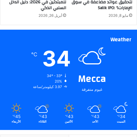
لتحقيق عوائد مضاعفة في سوق
للمبتدئين في 2026: دليل الدخل
الإمارات؟ :Salik IPO
السلبي الذكي
مايو 8, 2026
أبريل 26, 2026
Weather
34
℃
Mecca
34º - 33º
20%
3.97 كيلومتر/ساعة
غيوم متفرقة
45
43
43
43
34
℃
℃
℃
℃
℃
السبت
الأحد
الأثنين
الثلاثاء
الأربعاء