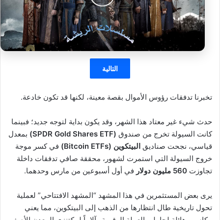
التالية
تخبرنا تدفقات رؤوس الأموال بقصة معينة، لكنها قد تكون خادعة.
حدث شيء غير معتاد هذا الشهر، وقد يكون بداية لتوجه جديد؛ فبينما
كانت السيولة تخرج من صندوق
(SPDR Gold Shares ETF)
بمعدل
قياسي، نجحت صناديق
البيتكوين (Bitcoin ETFs)
في كسر موجة
خروج السيولة التي استمرت لشهور، محققة صافي تدفقات داخلة
تجاوزت
560 مليون دولار
في أول أسبوعين من مارس وحدهما.
يرى بعض المستثمرين في هذا المشهد “المشهد الافتتاحي” لعملية
تحول تاريخية طال انتظارها من الذهب إلى البيتكوين، مما يعني
مكاسب هائلة لحاملي العملة الرقمية وآلاماً لمكتنزي المعدن الأصفر.