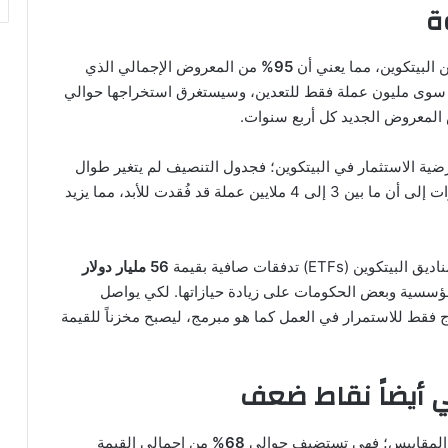
ة
95%
من المعروض الإجمالي الذي
قَّ سوى مليون عملة فقط للتعدين، وسيستغرق استخراجها حوالي
ضية الاستثمار في البيتكوين؛ فجدول التنصيف لم يتغير طوال
تاريخه، ومن غير المرجح أن يتغير. واليوم، تشير التقديرات إلى أن ما بين 3 إلى 4 ملايين عملة قد فُقدت للأبد، مما يزيد
E) تدفقات صافية بقيمة
56 مليار دولار
2. كما تعمل الخزائن المؤسسية وبعض الحكومات على زيادة حيازاتها. لكي يواصل
اج فقط للاستمرار في العمل كما هو مبرمج، ليصبح مخزناً للقيمة
ي أيضاً نقاط ضعف
كل المقاييس؛ فهي تستضيف حوالي
68%
من إجمالي القيمة