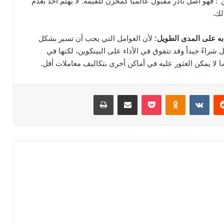
؛ فهو أصل نادر مقبول عالمياً كمخزن للقيمة. لا يهتم أحد بعدم
لك.
 به على المدى الطويل
؛ لأن العوامل التي يجب أن تسير بشكل
شراءً جيداً وقد تتفوق في الأداء على البيتكوين، لكنها في
 لا يمكن العثور عليه في أماكن أخرى بتكاليف معاملات أقل.
ريست
Odnoklassniki
‫Pocket
مشاركة عبر البريد
طباعة