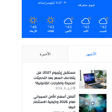
4.07 كيلومتر/ساعة
غيوم متفرقة
46
43
43
43
42
℃
℃
℃
℃
℃
السبت
الأحد
الأثنين
الثلاثاء
الأربعاء
الأشهر
الأخيرة
مستقبل إيثريوم 2027: هل
يتضاعف السعر بعد التحديثات
الجديدة والقرارات القانونية؟
أبريل 8, 2026
أفضل أسهم الأمن السيبراني
لعام 2026 وكيفية الاستثمار
فيها