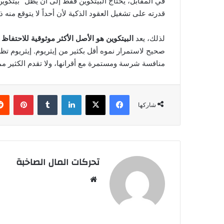
في المقابل، يحتاج البيتكوين فقط إلى أن يظل “بيتكوين”
قدرته على تشغيل العقود الذكية لأن أحداً لا يتوقع منه ذ
لذلك، يعد
البيتكوين هو الأصل الأكثر موثوقية للاحتفاظ
صحيح لاستمرار نموه أقل بكثير من إيثريوم. إيثريوم تظل 
منافسة شرسة ومستمرة مع أقرانها، ولا تقدم الكثير مما
فيسبوك
‫X
لينكدإن
بينتي
شاركها
تحركات المال الصاخبة
موقع
الويب