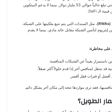
المقفلة في بروتوكولات التمويل اللامركزي (DeFi)، والتي تبلغ حالياً حوالي 53 مليار دولار. بينما لا يدعم البيتكوين
 الـ DeFi.
)
، مثل السندات التي يتم تتبع ملكيتها على الشبكة.
لى ذلك، يتم “تخزين” (Staking) حوالي 32% من إيثريوم لتأمين الشبكة مقابل عائد مادي، بينما لا يقدم
ي على مخاطرة:
قد تنتقل لمنافس آخر إذا قدم حلولاً أكثر صقلاً.
د أفضل أو فترات قفل أقصر.
افسيها، فقد ترى مواردها تتجه إلى مكان آخر بشكل دائم.
مار الطويل؟