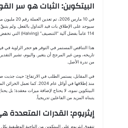
البيتكوين: الثبات هو سر القو
في 10 مارس 2026، تم تعدين العملة رقم 20 مليون من البيتكوين، مما يعني أن
سيوجد على الإطلاق بات قيد التداول بالفعل. ولم يتب
114 عاماً بفضل آلية “التنصيف” (Halving) التي تخفض المعروض الجديد كل أربع سنوات.
هذا التناقص المستمر في التوفر هو حجر الزاوية في فر
من ندرة الأصل.
في المقابل، يستمر الطلب في الارتفاع؛ حيث جذبت صناديق البيتكوين (TFs
منذ إطلاقها في أوائل عام 024
البيتكوين نموه، لا يحتاج لإضافة ميزات معقدة؛ بل يحت
يتبناه المزيد من الفاعلين تدريجياً.
إيثريوم: القدرات المتعددة ه
تتفوق إيثريوم على البيتكوين من الناحية الوظيفية ب