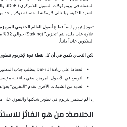
العقود الذكية، وبالتالي لا يمكنه استضافة دولار واحد من قيمة
تقود إيثريوم أيضاً قطاع
أصول العالم الحقيقي المرمزة (RWAs
علاوة ع
البيتكوين عائداً ذاتياً.
لكن التحدي يكمن في أن كل نقطة قوة لإيثريوم تنطو
الحفاظ على ريادة الـ DeFi يتطلب جذب المطورين باستمرار بعيداً عن الشبكات المنافسة.
التوسع في الأصول المرمزة يعني بناء ثقة مؤسسية 
العديد من الشبكات الأخرى تقدم “التخزين” بعوائ
إذا لم تستمر إيثريوم في تطوير شبكتها والتفوق على من
الخلاصة: من هو الفائز للاستث