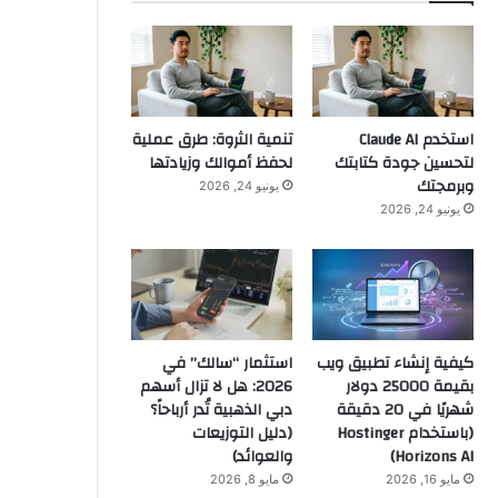
استخدم Claude AI
تنمية الثروة: طرق عملية
لتحسين جودة كتابتك
لحفظ أموالك وزيادتها
وبرمجتك
يونيو 24, 2026
يونيو 24, 2026
كيفية إنشاء تطبيق ويب
استثمار “سالك” في
بقيمة 25000 دولار
2026: هل لا تزال أسهم
شهريًا في 20 دقيقة
دبي الذهبية تُدر أرباحاً؟
(باستخدام Hostinger
(دليل التوزيعات
Horizons AI)
والعوائد)
مايو 16, 2026
مايو 8, 2026