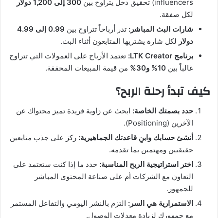
influencers) تحقيق دخل يتراوح بين
300 إلى 1,200 دولار
لكل صفقة.
شارات البث المباشر:
تدر أرباحاً تتراوح بين
0.99 إلى 4.99
دولار
لكل شارة يشتريها المتابعون أثناء البث.
برنامج LTK Creator:
تعتمد الأرباح على العمولات التي تتراوح
غالباً بين
10% و30%
من قيمة المبيعات المحققة.
كيف تبدأ رحلة الربح؟
حدد بصمتك الخاصة:
ابحث عن زاوية فريدة تميز محتواك عن
الآخرين (Positioning).
أنشئ حسابك وابنِ قاعدتك الجماهيرية:
ركز على جذب متابعين
حقيقيين ومهتمين بما تقدمه.
اختر استراتيجية الربح المناسبة:
حدد ما إذا كنت ستعتمد على
التعاون مع الشركات أم على صناعة المحتوى المباشر
للجمهور.
الاستمرارية هي السر:
التزم بالنشر اليومي والتفاعل المستمر
مع جمهورك لزيادة معدلات الوصول.