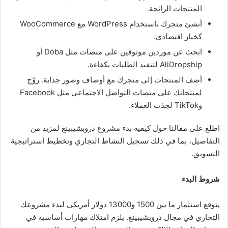
المنتجات الرائجة.
أنشئ متجرك باستخدام WordPress مع WooCommerce
كخيار اقتصادي.
ابحث عن موردين موثوقين على منصات مثل Doba أو
AliDropship لتنفيذ الطلبات بكفاءة.
أضف المنتجات إلى متجرك مع أوصاف وصور جذابة. روّج
لمنتجاتك على منصات التواصل الاجتماعي مثل Facebook
وTikTok لجذب العملاء.
اطلع على مقالنا حول كيفية بدء مشروع دروبشيبينغ لمزيد من
التفاصيل، بما في ذلك تسجيل النشاط التجاري وتخطيط استراتيجية
التسويق.
شروط البدء
يتوقع استثمار ما بين 1500 و13000 دولار أمريكي لبدء مشروعك
التجاري في مجال دروبشيبينغ. يلزم امتلاك مهارات أساسية في