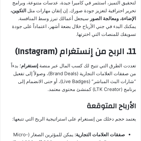
لتحقيق التميز، استثمر في كاميرا جيدة، عدسات متنوعة، وبرامج
تحرير احترافية لتعزيز جودة صورك. إن إتقان مهارات مثل
التكوين،
الإضاءة، ومعالجة الصور
سيجعل أعمالك تبرز وسط المنافسة.
يمكنك البدء في جني الأرباح خلال بضعة أشهر، اعتماداً على جودة
تسويقك للمنصات التي اخترتها.
11. الربح من إنستغرام (Instagram)
تعددت الطرق التي تتيح لك كسب المال عبر منصة
إنستغرام
؛ بدءاً
من صفقات العلامات التجارية (Brand Deals)، وصولاً إلى تفعيل
“شارات البث المباشر” (Live Badges)، أو حتى الانضمام إلى
برنامج (LTK Creator) كمنشئ محتوى معتمد.
الأرباح المتوقعة
يعتمد حجم دخلك من إنستغرام على استراتيجية الربح التي تتبعها:
صفقات العلامات التجارية:
يمكن للمؤثرين الصغار (Micro-