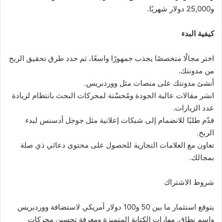
و25,000 دولار شهريًا.
كيفية البدء
اختر مجالًا متخصصًا يجذب جمهورًا واسعًا، ثم حدد طرق تحقيق الربح
من مدونتك.
أنشئ مدونتك على منصات مثل ووردبريس.
انشر ​​مقالات عالية الجودة ومُحسّنة لمحركات البحث بانتظام لزيادة
عدد الزيارات.
قدّم طلبًا للانضمام إلى شبكات إعلانية مثل جوجل أدسنس لبدء
الربح.
تعاون مع العلامات التجارية للحصول على محتوى دعائي ذي صلة
بمجالك.
شروط الاشتراك
يتوقع استثمار ما بين 50 و100 دولار أمريكي لاستضافة ووردبريس
واسم نطاق. مهارات الكتابة المتميزة ومعرفة تحسين محركات