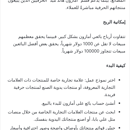
المصانع، بينما يدعم قسم “أمازون هاند ميد” الحرفيين الذين يبيعون
منتجاتهم الحرفية مباشرةً للعملاء.
إمكانية الربح
تتفاوت أرباح بائعي أمازون بشكل كبير. فبينما يحقق معظمهم
مبيعات لا تقل عن 1000 دولار شهرياً، يحقق بعض أفضل البائعين
مبيعات تتجاوز 100000 دولار شهرياً.
كيفية البدء
اختر نموذج عمل: علامة تجارية خاصة للمنتجات ذات العلامات
التجارية المعروفة، أو منتجات يدوية الصنع لمنتجات حرفية
فريدة.
أنشئ حساب بائع على أمازون للبدء بالبيع.
ابحث عن منتجات العلامات التجارية الخاصة من خلال منصات
مثل علي بابا، أو اصنع منتجاتك اليدوية بنفسك.
حسّن قوائم منتجاتك بأوصاف واضحة وصور احترافية وأسعار