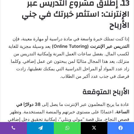
13. إطلاق مشروع التدريس عبر
الإنترنت: استثمر خبرتك في جني
الأرباح
إذا كنت تمتلك خبرة واسعة في مادة دراسية أو مهارة معينة، فإن
التدريس عبر الإنترنت (Online Tutoring)
يعد وسيلة مجزية للغاية
لكسب المال. بفضل ساعات العمل المرنة وإمكانية التدريس من
منزلك، يعد هذا المجال مثاليًا لمن يبحثون عن عمل إضافي. وكلما
زاد عدد المواد أو المراحل الدراسية التي يمكنك تغطيتها، زادت
فرصك في جذب عدد أكبر من الطلاب.
الأرباح المتوقعة
عادة ما يربح المعلمون عبر الإنترنت ما يصل إلى
38 دولارًا في
الساعة
، اعتمادًا على مستوى خبرتهم والمنصة المستخدمة. وتظهر
قصص النجاح، مثل قصة “مولي ويتلي”، إمكانية تحقيق دخل إضافي
يتجاوز
1,000 دولار شهريًا
.
يسبوك
‫X
واتساب
تيلقرام
ڤايبر