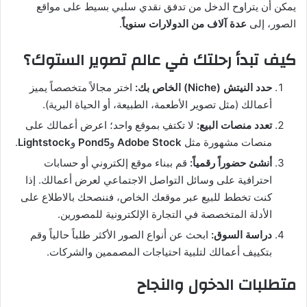
يمكن أن يتراوح الدخل من تدفق نقدي سلبي بسيط على مواقع
الصور، إلى
عدة آلاف من الدولارات سنوياً
.
كيف تبدأ رحلتك في عالم تصوير الستوك؟
حدد النيتش (Niche) الخاص بك:
اختر مجالاً متخصصاً يميز
أعمالك (مثل تصوير الأطعمة، الطبيعة، أو الحياة البرية).
تعدد منصات البيع:
لا تكتفِ بموقع واحد؛ اعرض أعمالك على
منصات مشهورة مثل
Adobe Stock
و
Pond5
و
Lightstock
.
أنشئ حضوراً رقمياً:
قم ببناء موقع إلكتروني أو حسابات
احترافية على وسائل التواصل الاجتماعي لعرض أعمالك. إذا
كنت تخطط للبيع عبر موقعك الخاص، فننصحك بالاطلاع على
الأدلة المتخصصة في التجارة الإلكترونية للمصورين.
دراسة السوق:
ابحث عن أنواع الصور الأكثر طلباً حالياً وقم
بتكييف أعمالك لتلبية احتياجات المصممين والشركات.
متطلبات الدخول والنجاح