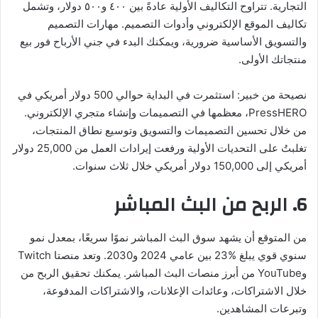
التجارية. تتراوح التكاليف الأولية عادةً بين ٤٠٠ و٥٠٠ دولار، وتشمل
تكاليف الموقع الإلكتروني وأدوات التصميم. مهارات التصميم
والتسويق الأساسية ضرورية، ويمكنك البدء في جني الأرباح فور بيع
منتجاتك الأولى.
نصيحة من خبير: استثمرت في البداية حوالي 500 دولار أمريكي في
PressHERO، معظمها في التصميمات وإنشاء متجري الإلكتروني.
من خلال تحسين التصميمات والتسويق وتوسيع نطاق المنتجات،
تغلبتُ على التحديات الأولية ورفعت إيرادات العمل من 25,000 دولار
أمريكي إلى 150,000 دولار أمريكي خلال ثلاث سنوات.
6. الربح من البث المباشر
من المتوقع أن يشهد سوق البث المباشر نموًا سريعًا، بمعدل نمو
سنوي قوي يبلغ %23 بين عامي 2024 و2030. وتعد منصتا Twitch
وYouTube من أبرز منصات البث المباشر. يمكنك تحقيق الربح من
خلال الاشتراكات، وعائدات الإعلانات، والاشتراكات المدفوعة،
وتبرعات المشاهدين.