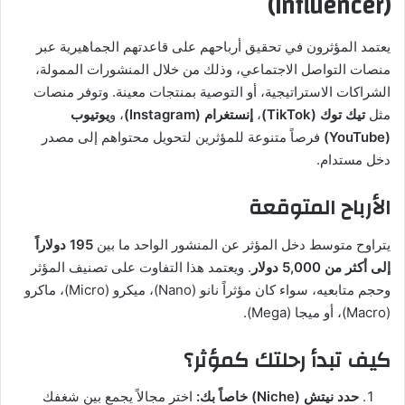
(Influencer)
يعتمد المؤثرون في تحقيق أرباحهم على قاعدتهم الجماهيرية عبر
منصات التواصل الاجتماعي، وذلك من خلال المنشورات الممولة،
الشراكات الاستراتيجية، أو التوصية بمنتجات معينة. وتوفر منصات
مثل
تيك توك (TikTok)
،
إنستغرام (Instagram)
، و
يوتيوب
(YouTube)
فرصاً متنوعة للمؤثرين لتحويل محتواهم إلى مصدر
دخل مستدام.
الأرباح المتوقعة
يتراوح متوسط دخل المؤثر عن المنشور الواحد ما بين
195 دولاراً
إلى أكثر من 5,000 دولار
. ويعتمد هذا التفاوت على تصنيف المؤثر
وحجم متابعيه، سواء كان مؤثراً نانو (Nano)، ميكرو (Micro)، ماكرو
(Macro)، أو ميجا (Mega).
كيف تبدأ رحلتك كمؤثر؟
حدد نيتش (Niche) خاصاً بك:
اختر مجالاً يجمع بين شغفك