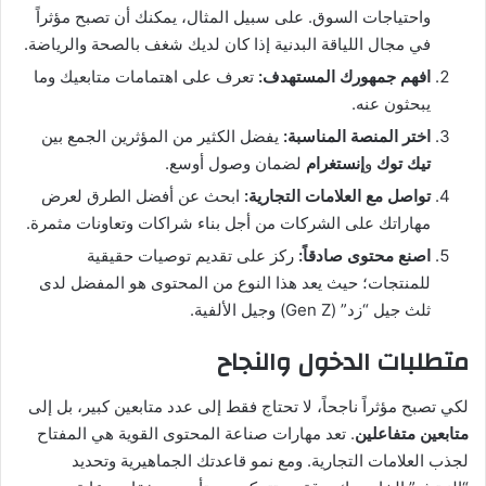
واحتياجات السوق. على سبيل المثال، يمكنك أن تصبح مؤثراً
في مجال اللياقة البدنية إذا كان لديك شغف بالصحة والرياضة.
افهم جمهورك المستهدف:
تعرف على اهتمامات متابعيك وما
يبحثون عنه.
اختر المنصة المناسبة:
يفضل الكثير من المؤثرين الجمع بين
تيك توك
و
إنستغرام
لضمان وصول أوسع.
تواصل مع العلامات التجارية:
ابحث عن أفضل الطرق لعرض
مهاراتك على الشركات من أجل بناء شراكات وتعاونات مثمرة.
اصنع محتوى صادقاً:
ركز على تقديم توصيات حقيقية
للمنتجات؛ حيث يعد هذا النوع من المحتوى هو المفضل لدى
ثلث جيل “زد” (Gen Z) وجيل الألفية.
متطلبات الدخول والنجاح
لكي تصبح مؤثراً ناجحاً، لا تحتاج فقط إلى عدد متابعين كبير، بل إلى
متابعين متفاعلين
. تعد مهارات صناعة المحتوى القوية هي المفتاح
لجذب العلامات التجارية. ومع نمو قاعدتك الجماهيرية وتحديد