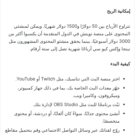
إمكانية الربح
تتراوح الأرباح بين 50 دولارًا و1500 دولار شهريًا. ويمكن لمنشئي
المحتوى على منصة تويتش في الدول المتقدمة أن يكسبوا أكثر من
3000 دولار أسبوعيًا، بينما يحقق منشئو المحتوى المشهورون مثل
نينجا وإكس كيو سي أرباحًا شهرية تصل إلى ستة أرقام.
كيفية البدء
اختر منصة البث التي تناسبك، مثل Twitch أو YouTube.
جهّز معدات البث الخاصة بك، بما في ذلك جهاز كمبيوتر،
وميكروفون، وكاميرا ويب.
ثبّت برنامجًا للبث مثل OBS Studio لإدارة بثك.
أنشئ محتوى جذابًا، سواءً كان ألعابًا، أو دردشة، أو محتوى
متخصصًا.
روّج لقناتك عبر وسائل التواصل الاجتماعي وقم بتحميل مقاطع