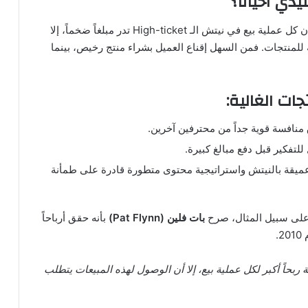
ي أحياناً؟
؛ فرغم أن كل عملية بيع في نيتش الـ High-ticket تدر مبلغاً ضخماً، إلا
ة للمنتجات. فمن السهل إقناع العميل بشراء منتج رخيص، بينما
ات الغالية:
نافسة قوية جداً من محترفين آخرين.
تفكير قبل دفع مبالغ كبيرة.
ميقة بالنيتش واستراتيجية محتوى متطورة قادرة على طمأنة
 على سبيل المثال، صرح
بات فلين (Pat Flynn)
بأنه حقق أرباحاً
.
ة ربحاً أكبر لكل عملية بيع، إلا أن الوصول لهذه المبيعات يتطلب