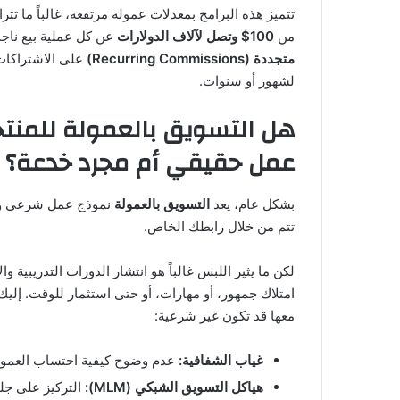
تتميز هذه البرامج بمعدلات عمولة مرتفعة، غالباً ما تتر
من
100$ وتصل لآلاف الدولارات
عن كل عملية بيع ناجح
متجددة (Recurring Commissions)
على الاشتراكات؛
لشهور أو سنوات.
عمل حقيقي أم مجرد خدعة؟
بشكل عام، يعد
التسويق بالعمولة
تتم من خلال رابطك الخاص.
لكن ما يثير اللبس غالباً هو انتشار الدورات التدريبية وا
امتلاك جمهور، أو مهارات، أو حتى استثمار للوقت. إليك 
معها قد تكون غير شرعية:
غياب الشفافية:
عدم وضوح كيفية احتساب العمول
هياكل التسويق الشبكي (MLM):
التركيز على جلب