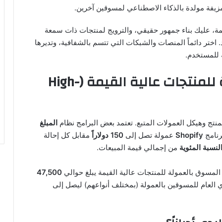
فة مولدة بالذكاء الاصطناعي لمسوقين آخرين.
يمة، عليك بناء جمهور حقيقي، والترويج لمنتجات ذات سمعة
اختر دائماً المنصات والشبكات التي تتسم بالشفافية، وتديرها
 للمستخدم.
كم يربح المسوقون بالعمولة للمنتجات عالية القيمة (High-
منتج وهيكل العمولات المتبع. تعتمد بعض البرامج نظام
المبلغ
رنامج
Shopify
عمولة تصل إلى
150 دولاراً
مقابل كل إحالة
لنسبة المئوية
من إجمالي قيمة المبيعات.
مسوق بالعمولة للمنتجات عالية القيمة يبلغ حوالي
47,500
 العام للمسوقين بالعمولة (بمختلف أنواعهم) ليصل إلى