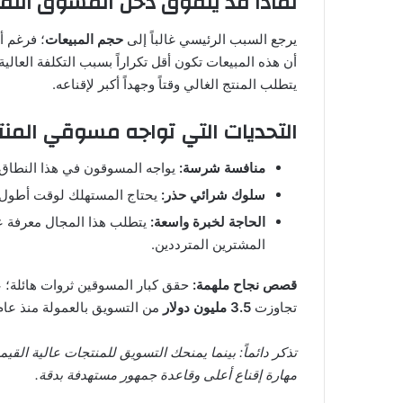
لماذا قد يتفوق دخل المسوق التقليد
يرجع السبب الرئيسي غالباً إلى
حجم المبيعات
أن هذه المبيعات تكون أقل تكراراً بسبب التكلفة العالي
يتطلب المنتج الغالي وقتاً وجهداً أكبر لإقناعه.
التحديات التي تواجه مسوقي المنتج
منافسة شرسة:
يواجه المسوقون في هذا النطاق م
سلوك شرائي حذر:
يحتاج المستهلك لوقت أطول لل
الحاجة لخبرة واسعة:
يتطلب هذا المجال معرفة ع
المشترين المترددين.
قصص نجاح ملهمة:
حقق كبار المسوقين ثروات هائلة؛
تجاوزت
3.5 مليون دولار
من التسويق بالعمولة منذ عام 2010
تذكر دائماً: بينما يمنحك التسويق للمنتجات عالية القيم
مهارة إقناع أعلى وقاعدة جمهور مستهدفة بدقة.