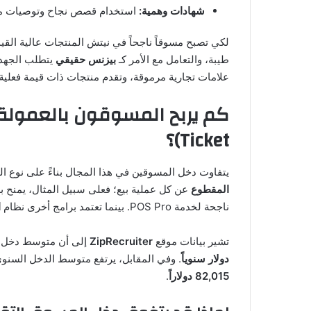
شهادات وهمية:
استخدام قصص نجاح وتوصيات مزي
لكي تصبح مسوقاً ناجحاً في نيتش المنتجات عالية الق
طيبة، والتعامل مع الأمر كـ
بيزنس حقيقي
يتطلب الجهد. 
علامات تجارية مرموقة، وتقدم منتجات ذات قيمة فعلية
Ticket)؟
يتفاوت دخل المسوقين في هذا المجال بناءً على نوع ال
المقطوع
عن كل عملية بيع؛ فعلى سبيل المثال، يمنح ب
ناجحة لخدمة POS Pro. بينما تعتمد برامج أخرى نظام
ا
تشير بيانات موقع
ZipRecruiter
إلى أن متوسط دخل ال
دولار سنوياً
. وفي المقابل، يرتفع متوسط الدخل السنوي
82,015 دولاراً
.