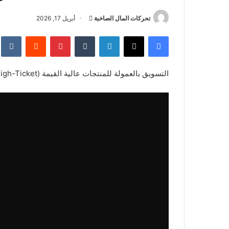
أرسل
تحركات المال الصاخبة
أبريل 17, 2026
بريدا
فيسبوك
‫X
لينكدإن
بينتيريست
إلكترونيا
التسويق بالعمولة للمنتجات عالية القيمة (High-Ticket): أفضل 15 برنامجاً لعام 2026