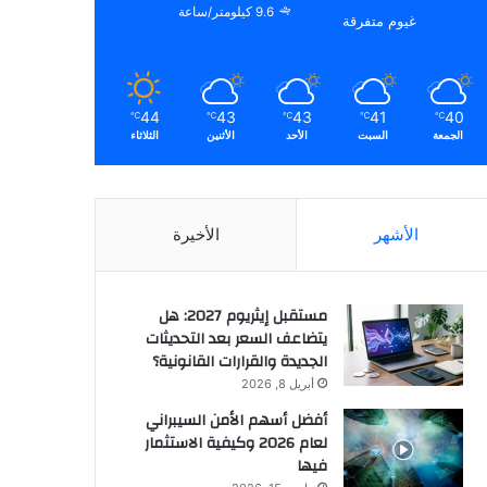
9.6 كيلومتر/ساعة
غيوم متفرقة
44
43
43
41
40
℃
℃
℃
℃
℃
الجمعة
السبت
الأحد
الأثنين
الثلاثاء
الأشهر
الأخيرة
مستقبل إيثريوم 2027: هل
يتضاعف السعر بعد التحديثات
الجديدة والقرارات القانونية؟
أبريل 8, 2026
أفضل أسهم الأمن السيبراني
لعام 2026 وكيفية الاستثمار
فيها