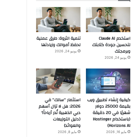
استخدم Claude AI
تنمية الثروة: طرق عملية
لتحسين جودة كتابتك
لحفظ أموالك وزيادتها
وبرمجتك
يونيو 24, 2026
يونيو 24, 2026
كيفية إنشاء تطبيق ويب
استثمار “سالك” في
بقيمة 25000 دولار
2026: هل لا تزال أسهم
شهريًا في 20 دقيقة
دبي الذهبية تُدر أرباحاً؟
(باستخدام Hostinger
(دليل التوزيعات
Horizons AI)
والعوائد)
مايو 16, 2026
مايو 8, 2026