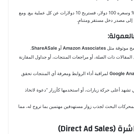
إذا كنت تروج لمنتج تبلغ عمولته 10% وسعره 100 دولار، فستربح 10 دولارات عن كل عملية بيع. ومع
إلى مصدر دخل مستقر ومتنامٍ.
العمولة:
مج موثوقة مثل
Amazon Associates
أو
ShareASale
.
لمقالات ذات الصلة، أو مراجعات المنتجات، أو جداول المقارنة
Google Ana
لمراقبة أداء الروابط ومعرفة أي المنتجات تحقق
 تشهد أعلى حركة زيارات، أو استخدمها كأزرار “دعوة لاتخاذ
حركات البحث لجذب زوار مستهدفين مهتمين بما تروج له، مما