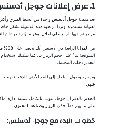
1. عرض إعلانات جوجل أدسنس (Google AdSense)
تعد منصة
جوجل أدسنس
واحدة من أبسط الطرق وأكثره
لصيانة مستمرة. وتزداد ربحية هذه الوسيلة بشكل خاص 
مرة ينقر فيها الزائر على إعلان، وهو ما يُعرف بنظام
الد
من المزايا الرائعة في أدسنس أنك تحصل على
68% من إيرادات الإعلانات
المتوقعة بناءً على حجم الزيارات. كما يمكنك استخدام
لتقدير دخلك المحتمل.
وبمجرد وصول أرباحك إلى الحد الأدنى للدفع، تقوم ج
شهر
.
الجدير بالذكر أن جوجل تتولى بالكامل عملية إدارة أماك
على ما يهم حقاً:
جذب الزوار وصناعة المحتوى
.
خطوات البدء مع جوجل أدسنس: