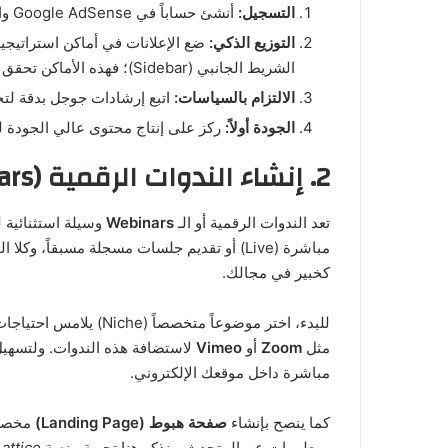
التسجيل:
أنشئ حساباً في Google AdSense واربطه بموقعك الإلكتروني.
التوزيع الذكي:
ضع الإعلانات في أماكن استراتيجية
الشريط الجانبي (Sidebar)؛ فهذه الأماكن تحقق أفضل أداء عادةً.
الالتزام بالسياسات:
اتبع إرشادات جوجل بدقة لت
الجودة أولاً:
ركز على إنتاج محتوى عالي الجودة لجذب
2. إنشاء الندوات الرقمية (Webinars)
تعد الندوات الرقمية أو الـ
Webinars
وسيلة استثنائية 
مباشرة (Live) أو تقديم جلسات مسجلة مسبقاً، 
كخبير في مجالك.
للبدء، اختر موضوعاً مت
مثل
Zoom
أو
Vimeo
لاستضافة هذه الندوات. ولتسهيل 
مباشرة داخل موقعك الإلكتروني.
كما ينصح بإنشاء
صفحة هبوط (Landing Page)
مخصصة
ومعلومات عن المتحدث. ونذكر هنا تجربة منصة
Lattice