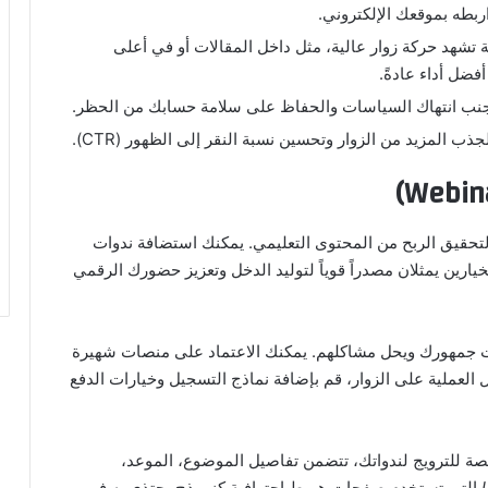
 تشهد حركة زوار عالية، مثل داخل المقالات أو في أعلى
جنب انتهاك السياسات والحفاظ على سلامة حسابك من الحظر.
 المزيد من الزوار وتحسين نسبة النقر إلى الظهور (CTR).
لتحقيق الربح من المحتوى التعليمي. يمكنك استضافة ندوات
وكلا الخيارين يمثلان مصدراً قوياً لتوليد الدخل وتعزيز حضورك الرقمي
خصصاً (Niche) يلامس احتياجات جمهورك ويحل مشاكلهم. يمكنك الاعتماد على منصات شهيرة
العملية على الزوار، قم بإضافة نماذج التسجيل وخيارات الدفع
 للترويج لندواتك، تتضمن تفاصيل الموضوع، الموعد،
التي تستخدم صفحات هبوط احترافية كنموذج يحتذى به في