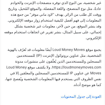
غير شخصية، من النوع الذي توفره متصفحات الإنترنت والخوادم
عادةً، مثل نوع المتصفح، واللغة المفضلة، والموقع المُحيل، وتاريخ
ووقت كل طلب من الزائر. يهدف “لاود ماني موفز” من جمع هذه
المعلومات إلى فهم أفضل لكيفية استخدام زوار موقعه الإلكتروني.
وقد ينشر الموقع، من حين لآخر، معلومات غير شخصية بشكل
إجمالي، على سبيل المثال، بنشر تقرير عن اتجاهات استخدام موقعه
الإلكتروني.
يجمع موقع Loud Money Moves أيضًا معلومات قد تُعرّف بالهوية
الشخصية، مثل عناوين بروتوكول الإنترنت (IP) للمستخدمين
المسجلين وللمستخدمين الذين يُعلّقون على منشورات مدونة
https://loudmoneymoves.com. ولا يكشف موقع Loud Money
Moves عن عناوين IP للمستخدمين المسجلين والمعلقين إلا في
نفس الظروف التي يستخدم فيها المعلومات الشخصية ويُفصح عنها،
كما هو موضح أدناه.
العودة إلى جدول المحتويات