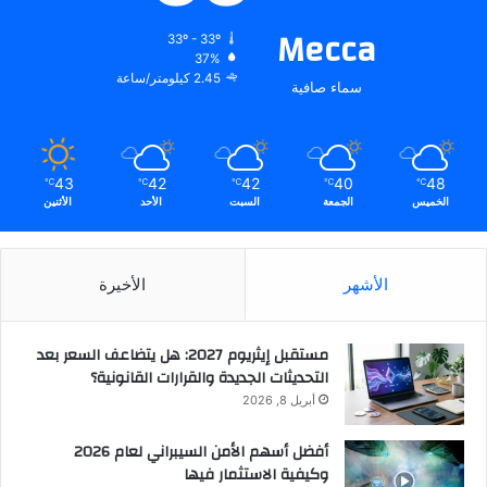
Mecca
33º - 33º
37%
2.45 كيلومتر/ساعة
سماء صافية
43
42
42
40
48
℃
℃
℃
℃
℃
الخميس
الجمعة
السبت
الأحد
الأثنين
الأشهر
الأخيرة
مستقبل إيثريوم 2027: هل يتضاعف السعر بعد
التحديثات الجديدة والقرارات القانونية؟
أبريل 8, 2026
أفضل أسهم الأمن السيبراني لعام 2026
وكيفية الاستثمار فيها