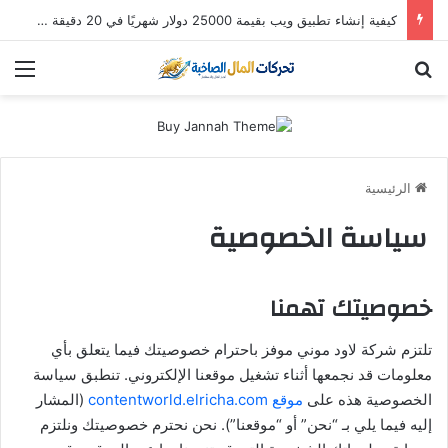
استثمار “سالك” في 2026: هل لا تزال أسهم دبي الذهبية تُدر أرباحاً؟ (دليل التوزيعات والعوائد)
بحث عن
الق
الرئيسية
سياسة الخصوصية
خصوصيتك تهمنا
تلتزم شركة لاود موني موفز باحترام خصوصيتك فيما يتعلق بأي
معلومات قد نجمعها أثناء تشغيل موقعنا الإلكتروني. تنطبق سياسة
الخصوصية هذه على
موقع contentworld.elricha.com
(المشار
إليه فيما يلي بـ “نحن” أو “موقعنا”). نحن نحترم خصوصيتك ونلتزم