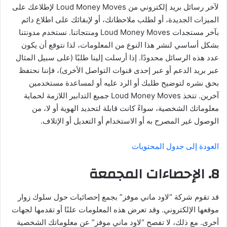
لآخر رسائل بريد إلكتروني من Loud Money Moves لإطلاعك على
الميزات الجديدة، أو لطلب ملاحظاتك، أو لإبقائك على اطلاع دائم
بآخر مستجدات Loud Money Moves ومنتجاتنا. نستخدم مدونتنا
بشكل أساسي لنشر هذا النوع من المعلومات، لذا نتوقع أن يكون
عدد هذه الرسائل محدودًا. إذا أرسلت إلينا طلبًا (على سبيل المثال
عبر بريد الدعم أو عبر إحدى قنوات التواصل الأخرى)، فإننا نحتفظ
بحق نشره لتوضيح طلبك أو الرد عليه أو لمساعدة مستخدمين
آخرين. تتخذ Loud Money Moves جميع التدابير اللازمة لحماية
معلوماتك الشخصية، سواءً كانت قابلة لتحديد الهوية أو لا، من
الوصول غير المصرح به أو الاستخدام أو التعديل أو الإتلاف.
العودة إلى جدول المحتويات
8. الإحصاءات المجمعة
قد تقوم شركة “لاود ماني موفز” بجمع إحصائيات حول سلوك زوار
موقعها الإلكتروني. وقد تعرض هذه المعلومات علنًا أو تقدمها لجهات
أخرى. مع ذلك، لا تفصح “لاود ماني موفز” عن معلوماتك الشخصية