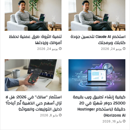
استخدم Claude AI لتحسين جودة
تنمية الثروة: طرق عملية لحفظ
كتابتك وبرمجتك
أموالك وزيادتها
يونيو 24, 2026
يونيو 24, 2026
كيفية إنشاء تطبيق ويب بقيمة
استثمار “سالك” في 2026: هل لا
25000 دولار شهريًا في 20
تزال أسهم دبي الذهبية تُدر أرباحاً؟
دقيقة (باستخدام Hostinger
(دليل التوزيعات والعوائد)
Horizons AI)
مايو 8, 2026
مايو 16, 2026