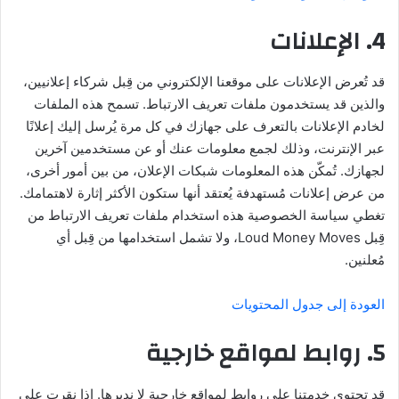
4. الإعلانات
قد تُعرض الإعلانات على موقعنا الإلكتروني من قِبل شركاء إعلانيين،
والذين قد يستخدمون ملفات تعريف الارتباط. تسمح هذه الملفات
لخادم الإعلانات بالتعرف على جهازك في كل مرة يُرسل إليك إعلانًا
عبر الإنترنت، وذلك لجمع معلومات عنك أو عن مستخدمين آخرين
لجهازك. تُمكّن هذه المعلومات شبكات الإعلان، من بين أمور أخرى،
من عرض إعلانات مُستهدفة يُعتقد أنها ستكون الأكثر إثارة لاهتمامك.
تغطي سياسة الخصوصية هذه استخدام ملفات تعريف الارتباط من
قِبل Loud Money Moves، ولا تشمل استخدامها من قِبل أي
مُعلنين.
العودة إلى جدول المحتويات
5. روابط لمواقع خارجية
قد تحتوي خدمتنا على روابط لمواقع خارجية لا نديرها. إذا نقرت على