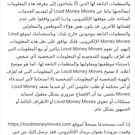
والمنظمات التابعة لها الذين (أ) يحتاجون إلى معرفة هذه المعلومات
لمعالجتها نيابةً عن Loud Money Moves أو لتقديم الخدمات
المتاحة على موقعها الإلكتروني، و(ب) الذين وافقوا على عدم
إفشائها للآخرين. قد يكون بعض هؤلاء الموظفين والمقاولين
والمنظمات التابعة موجودين خارج بلدك؛ وباستخدامك لموقع Loud
Money Moves الإلكتروني، فإنك توافق على نقل هذه المعلومات
إليهم. لن تقوم Loud Money Moves بتأجير أو بيع المعلومات التي
قد تُعرّف بالهوية الشخصية أو المعلومات الشخصية لأي شخص.
باستثناء موظفيها ومقاوليها والمنظمات التابعة لها، كما هو موضح
أعلاه، لا تفصح Loud Money Moves عن المعلومات التي قد تُعرّف
بالهوية الشخصية أو المعلومات الشخصية إلا استجابةً لأمر استدعاء
أو أمر محكمة أو طلب حكومي آخر، أو عندما تعتقد Loud Money
Moves بحسن نية أن الإفصاح ضروري بشكل معقول لحماية
ممتلكات أو حقوق Loud Money Moves أو الأطراف الثالثة أو
الجمهور بشكل عام.
إذا كنت مستخدمًا مسجلاً لموقع https://loudmoneymoves.com
وقمت بتزويدنا بعنوان بريدك الإلكتروني، فقد نرسل إليك من حين