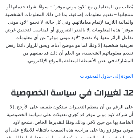
يُطلب من المتعاملين مع “لاود موني موفز” – سواءً بشراء خدماتها أو
منتجاتها – تقديم معلومات إضافية، بما في ذلك المعلومات الشخصية
والمالية اللازمة لإتمام معاملاتهم. وفي كل حالة، لا تجمع “لاود موني
موفز” هذه المعلومات إلا بالقدر الضروري أو المناسب لتحقيق غرض
تفاعل الزائر معها. ولا تفصح “لاود موني موفز” عن أي معلومات
تعريفية شخصية إلا وفقًا لما هو موضح أدناه. ويحق للزوار دائمًا رفض
تقديم معلوماتهم الشخصية، مع العلم أن ذلك قد يمنعهم من
المشاركة في بعض الأنشطة المتعلقة بالموقع الإلكتروني.
العودة إلى جدول المحتويات
12. تغييرات في سياسة الخصوصية
على الرغم من أن معظم التغييرات ستكون طفيفة على الأرجح، إلا
أن شركة لاود موني موفز قد تُجري تعديلات على سياسة الخصوصية
الخاصة بها من حين لآخر، وذلك وفقًا لتقديرها الخاص. تشجع لاود
موني موفز زوارها على مراجعة هذه الصفحة بانتظام للاطلاع على أي
تغييرات في سياسة الخصوصية. يُعد استمرار استخدامك لهذا الموقع