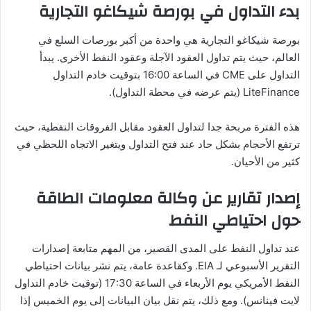
بدء التداول في بورصة شيكاغو التجارية
بورصة شيكاغو التجارية هي واحدة من أكبر بورصات السلع في
العالم، حيث يتم تداول العقود الآجلة وعقود النفط الأخرى. يبدأ
التداول على CME في الساعة 16:00 بتوقيت خادم التداول
LiteFinance (يتم عرضه في محطة التداول).
هذه الفترة مربحة جدا لتداول العقود مقابل الفروقات النفطية، حيث
ترتفع الأحجام بشكل حاد عند فتح التداول ويتغير الاتجاه اللحظي في
كثير من الأحيان.
إصدار تقارير عن وكالة معلومات الطاقة
حول احتياطي النفط
عند تداول النفط على المدى القصير، من المهم متابعة إصدارات
التقرير الأسبوعي لـ EIA. وكقاعدة عامة، يتم نشر بيانات احتياطي
النفط الأمريكي يوم الأربعاء في الساعة 17:30 (توقيت خادم التداول
لايت فينانس). ومع ذلك، يتم نقل بيان البيانات إلى يوم الخميس إذا