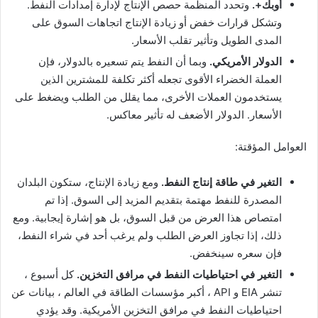
أوبك+.
وتحدد المنظمة حصص الإنتاج لإدارة إمدادات النفط.
وتشكل قرارات خفض أو زيادة الإنتاج اتجاهات السوق على
المدى الطويل وتأثير تقلب الأسعار.
الدولار الأمريكي.
وبما أن النفط يتم تسعيره بالدولار، فإن
العملة الخضراء الأقوى تجعله أكثر تكلفة للمشترين الذين
يستخدمون العملات الأخرى، مما يقلل من الطلب ويضغط على
الأسعار. الدولار الأضعف له تأثير معاكس.
العوامل المؤقتة:
التغير في طاقة إنتاج النفط.
ومع زيادة الإنتاج، ستكون البلدان
المصدرة للنفط مهتمة بتقديم المزيد إلى السوق. إذا تم
امتصاص هذا العرض من قبل السوق، بل هو إشارة إيجابية. ومع
ذلك، إذا تجاوز العرض الطلب ولم يرغب أحد في شراء النفط،
فإن سعره سينخفض.
التغير في احتياطيات النفط في مرافق التخزين.
كل أسبوع ،
تنشر EIA و API ، أكبر مؤسسات الطاقة في العالم ، بيانات عن
احتياطيات النفط في مرافق التخزين الأمريكية. وقد يؤدي