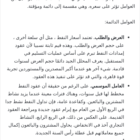
العوامل تؤثر على سعره. وهي مقسمة إلى دائمة ومؤقتة.
العوامل الدائمة:
العرض والطلب.
تعتمد أسعار النفط ، مثل أي سلعة أخرى ،
على حجم العرض والطلب. وهذه قيم ثابتة نسبيا لأن عقود
إمدادات النفط تبرم على أساس عمليات التسليم في
المستقبل. يعرف المحلل الجيد دائمًا حجم العرض لسنوات
قادمة. شيء آخر هو عندما أكبر المصدرين والمستوردين تجربة
قوة قاهرة، والتي قد تؤثر على تنفيذ هذه العقود.
العامل الموسمي.
على الرغم من حقيقة أن عقود النفط
مخطط لها قبل سنوات، وهناك فترات معينة عندما يزيد نشاط
المشترين والبائعين. وكقاعدة عامة، فإن تداول النفط نشط جدا
في الربع الأول من العام مع إبرام عقود جديدة ومراجعة العقود
القديمة. على العكس من ذلك، في الربع الرابع، النشاط
التجاري آخذ في الانخفاض. يحاول المشترون والبائعون إكمال
جميع معاملاتهم قبل عطلة رأس السنة الجديدة.