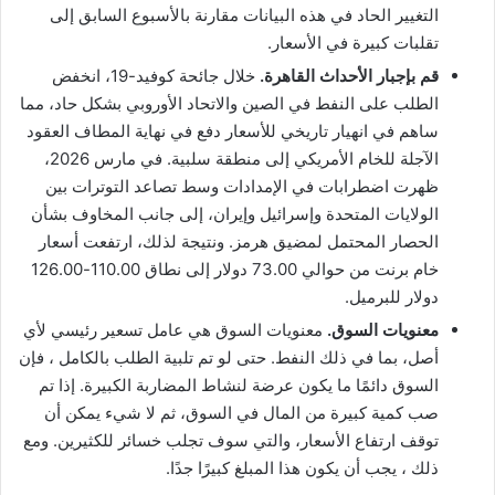
التغيير الحاد في هذه البيانات مقارنة بالأسبوع السابق إلى
تقلبات كبيرة في الأسعار.
قم بإجبار الأحداث القاهرة.
خلال جائحة كوفيد-19، انخفض
الطلب على النفط في الصين والاتحاد الأوروبي بشكل حاد، مما
ساهم في انهيار تاريخي للأسعار دفع في نهاية المطاف العقود
الآجلة للخام الأمريكي إلى منطقة سلبية. في مارس 2026،
ظهرت اضطرابات في الإمدادات وسط تصاعد التوترات بين
الولايات المتحدة وإسرائيل وإيران، إلى جانب المخاوف بشأن
الحصار المحتمل لمضيق هرمز. ونتيجة لذلك، ارتفعت أسعار
خام برنت من حوالي 73.00 دولار إلى نطاق 110.00-126.00
دولار للبرميل.
معنويات السوق.
معنويات السوق هي عامل تسعير رئيسي لأي
أصل، بما في ذلك النفط. حتى لو تم تلبية الطلب بالكامل ، فإن
السوق دائمًا ما يكون عرضة لنشاط المضاربة الكبيرة. إذا تم
صب كمية كبيرة من المال في السوق، ثم لا شيء يمكن أن
توقف ارتفاع الأسعار، والتي سوف تجلب خسائر للكثيرين. ومع
ذلك ، يجب أن يكون هذا المبلغ كبيرًا جدًا.