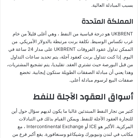
بسبب المبادلة العالية.
المملكة المتحدة
UKBRENT هو درجة قياسية من النفط ، وهي أغلى قليلاً من خام
غرب تكساس الوسيط. تكلفة برنت مرتبطة بالدولار الأمريكي. من
الممكن تداول عقود الفروقات UKBRENT على مدار 24 ساعة في
اليوم. إذا كنت تتداول برنت كعقود آجلة، يتم تحديد ساعات التداول
من قبل البورصة حيث تشتري العقد. تقليديا، يتم تشجيع المشتريات،
وهذا يعني أن مبادلة الصفقات الطويلة ستكون إيجابية. تخضع
صفقات البيع لرسوم مبادلة أعلى.
أسواق العقود الآجلة للنفط
كثير من تجار النفط المبتدئين غالبا ما يكون لديهم سؤال حول أين
للتجارة العقود الآجلة للنفط. ويمكن القيام بذلك في التبادلات
المركزية. الأكبر هو ICE أو Intercontinental Exchange ، مع
مكاتب في لندن ونيويورك وشيكاغو وسنغافورة. يقع أكبر فرع من