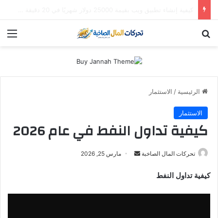
استثمار “سالك” في 2026: هل لا تزال أسهم دبي الذهبية تُدر أرباحاً؟ (دليل التوزيعات والعوائد)
بحث عن
الق
الرئيسية
/
الاستثمار
الاستثمار
كيفية تداول النفط في عام 2026
أرسل
تحركات المال الصاخبة
مارس 25, 2026
بريدا
كيفية تداول النفط
إلكترونيا