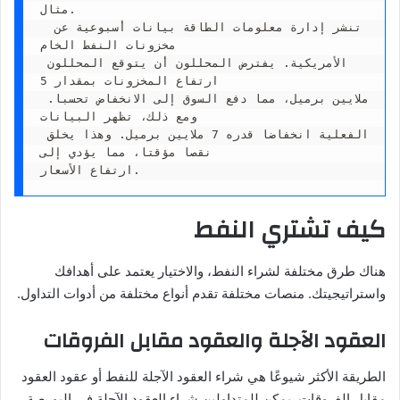
مثال.

 تنشر إدارة معلومات الطاقة بيانات أسبوعية عن 
مخزونات النفط الخام 

الأمريكية. يفترض المحللون أن يتوقع المحللون 
ارتفاع المخزونات بمقدار 5 

ملايين برميل، مما دفع السوق إلى الانخفاض تحسبا. 
ومع ذلك، تظهر البيانات 

الفعلية انخفاضا قدره 7 ملايين برميل. وهذا يخلق 
نقصا مؤقتا، مما يؤدي إلى 

ارتفاع الأسعار.
كيف تشتري النفط
هناك طرق مختلفة لشراء النفط، والاختيار يعتمد على أهدافك
واستراتيجيتك. منصات مختلفة تقدم أنواع مختلفة من أدوات التداول.
العقود الآجلة والعقود مقابل الفروقات
الطريقة الأكثر شيوعًا هي شراء العقود الآجلة للنفط أو عقود العقود
مقابل الفروقات. يمكن للمتداولين شراء العقود الآجلة في البورصة