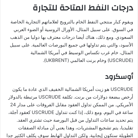
درجات النفط المتاحة للتجارة
ويقوم كبار منتجي النفط الخام بالترويج لعلاماتهم التجارية الخاصة
في السوق. على سبيل المثال، الأورال الروسية أو الضوء العربي
السعودي. ومع ذلك، هناك أيضا درجات معترف بها دوليا من الذهب
الأسود، والتي يتم تداولها في جميع البورصات العالمية. على سبيل
المثال، خام غرب تكساس الوسيط في أمريكا الشمالية
(USCRUDE) وخام برنت العالمي (UKBRENT).
أوسكرود
USCRUDE هو زيت أمريكا الشمالية الخفيف الذي عادة ما يكون
أرخص ببضعة دولارات من برنت. تكلفة USCRUDE مرتبطة بالدولار
الأمريكي. من الممكن تداول العقود مقابل الفروقات على مدار 24
ساعة في اليوم. ومع ذلك، إذا كنت تتداول USCRUDE كعقود آجلة،
يتم تحديد ساعات التداول من قبل البورصة حيث تشتري العقد.
تقليديا، يتم تشجيع المشتريات، وهذا يعني أن مبادلة الصفقات
الطويلة ستكون إيجابية. ولكن التداول الهابط سوف يكلف الكثير جدا