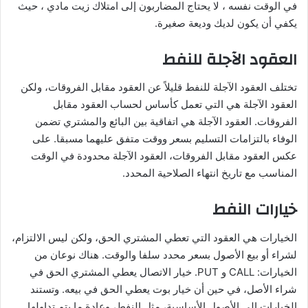
في الوقت نفسه ، لا يحتاج المضاربون إلى امتلاك زيت مادي ، حيث
يكفي أن يكون لديك وديعة صغيرة.
العقود الآجلة للنفط
تختلف العقود الآجلة للنفط قليلاً عن العقود مقابل الفروقات، ولكن
العقود الآجلة هي التي تعمل كأساس لحساب العقود مقابل
الفروقات. العقود الآجلة هي اتفاقية بين البائع والمشتري تضمن
الوفاء بالتزامات التسليم بسعر ووقت متفق عليهما مسبقا. على
عكس العقود مقابل الفروقات، العقود الآجلة محدودة في الوقت
المناسب مع تاريخ انتهاء الصلاحية المحدد.
خيارات النفط
الخيارات هي العقود التي تعطي المشتري الحق، ولكن ليس الالتزام،
لشراء أو بيع الأصول بسعر محدد سلفا والوقت. هناك نوعان من
الخيارات: CALL و PUT. خيار الاتصال يعطي المشتري الحق في
شراء الأصل، في حين أن خيار بوت يعطي الحق في بيعه. وتستند
الخيارات إلى الأصول الأساسية، مثل النفط، وعادة ما يتم تداولها