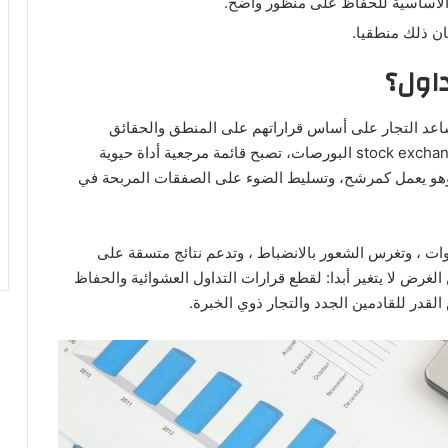
 والأساسية للحفاظ على منظور واضح.
ان ذلك منطقيا.
اول؟
تساعد التجار على أساس قراراتهم على المنطق والحقائق
والتحليل المنظم. وسط تقلبات عالية، وخاصة في stock exchanges البورصات، تصبح قائمة مرجعية أداة حيوية
وهو يعمل كمرشح، وتسليط الضوء على الصفقات المربحة في
ت ، وتغرس الشعور بالانضباط ، وتدعم نتائج متسقة على
رض لا يتغير أبدا: لقطع قرارات التداول العشوائية والحفاظ
قدر للقادمين الجدد والتجار ذوي الخبرة.