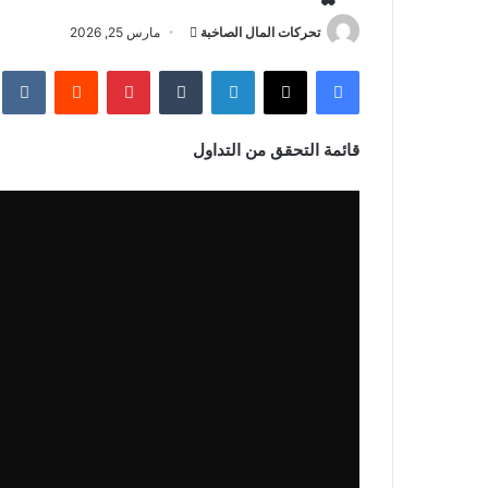
أرسل
تحركات المال الصاخبة
مارس 25, 2026
بريدا
فيسبوك
‫X
لينكدإن
بينتيريست
إلكترونيا
قائمة التحقق من التداول