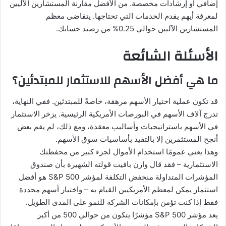
إضافي أو إرشادات مخصصة. من الأفضل مقارنة المستشارين الآليين
لمعرفة أيهم يقدم الخدمات التي تحتاجها. يتقاضى معظم
المستشارين الآليين حوالي 0.25% من رصيد حسابك.
الأسئلة الشائعة
ما هي أفضل الأسهم للاستثمار للمبتدئين؟
قد تكون عملية اختيار الأسهم مرهقة، خاصةً للمبتدئين. ففي النهاية،
تدرج آلاف الأسهم في البورصات الأمريكية الرئيسية. يزخر الاستثمار
في الأسهم باستراتيجيات وأساليب معقدة، ومع ذلك، لم يقم بعض
أنجح المستثمرين إلا بالتقيد بأساسيات سوق الأسهم.
وهذا يعني عمومًا استخدام الأموال لجزء كبير من محفظتك
الاستثمارية – فقد قال وارن بافيت قولته الشهيرة بأن صندوق
المؤشرات المتداولة منخفض التكلفة لمؤشر S&P 500 هو أفضل
استثمار يمكن لمعظم الأمريكيين القيام به – واختيار أسهم محددة
فقط إذا كنت تؤمن بإمكانات الشركة للنمو على المدى الطويل.
يعد مؤشر S&P 500 مؤشرًا يتكون من حوالي 500 من أكبر