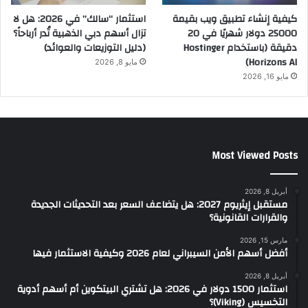
كيفية إنشاء تطبيق ويب بقيمة
استثمار “سالك” في 2026: هل لا
25000 دولار شهريًا في 20
تزال أسهم دبي الذهبية تُدر أرباحاً؟
دقيقة (باستخدام Hostinger
(دليل التوزيعات والعوائد)
Horizons AI)
مايو 8, 2026
مايو 16, 2026
Most Viewed Posts
أبريل 8, 2026
مستقبل إيثريوم 2027: هل يتضاعف السعر بعد التحديثات الجديدة
والقرارات القانونية؟
مارس 15, 2026
أفضل أسهم الأمن السيبراني لعام 2026 وكيفية الاستثمار فيها
أبريل 8, 2026
استثمار 1500 دولار في 2026: هل تشتري البيتكوين أم أسهم أدوية
التخسيس (Viking)؟