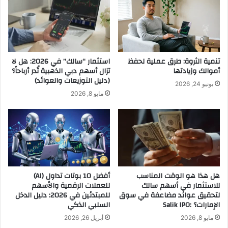
تنمية الثروة: طرق عملية لحفظ
استثمار “سالك” في 2026: هل لا
أموالك وزيادتها
تزال أسهم دبي الذهبية تُدر أرباحاً؟
(دليل التوزيعات والعوائد)
يونيو 24, 2026
مايو 8, 2026
هل هذا هو الوقت المناسب
أفضل 10 بوتات تداول (AI)
للاستثمار في أسهم سالك
للعملات الرقمية والأسهم
لتحقيق عوائد مضاعفة في سوق
للمبتدئين في 2026: دليل الدخل
الإمارات؟ :Salik IPO
السلبي الذكي
مايو 8, 2026
أبريل 26, 2026