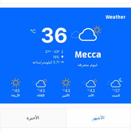
Weather
36
℃
Mecca
37º - 33º
16%
5.71 كيلومتر/ساعة
غيوم متفرقة
45
43
43
43
37
℃
℃
℃
℃
℃
السبت
الأحد
الأثنين
الثلاثاء
الأربعاء
الأشهر
الأخيرة