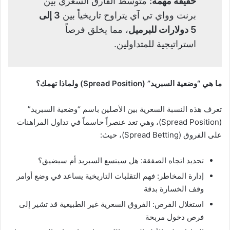
حقيقة مهمة:
متوسط الفارق السعري بين
برنت وواي تي آي يتراوح تاريخياً بين
3 إلى
5 دولارات للبرميل
، مما يخلق فرصاً
استراتيجية للمتداولين.
ما هي “وضعية السبريد” (Spread Position) ولماذا تهمك؟
تعرف هذه النسبة السعرية بين الأصلين باسم “وضعية السبريد”
(Spread Position)، وهي تعد عنصراً حاسماً في تداول المراهنات
على الفروق (Spread Betting)، حيث:
تحديد اتجاه الصفقة: هل سيتسع السبريد أم سيضيق؟
إدارة المخاطر: فهم التقلبات التاريخية يساعد في وضع أوامر
وقف الخسارة بدقة
استغلال الفرص: الفروق السعرية غير الطبيعية قد تشير إلى
فرص دخول مربحة