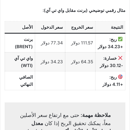
مثال رقمي توضيحي (برنت مقابل واي تي آي):
النتيجة
سعر الخروج
سعر الدخول
الأصل
ربح:
برنت
111.57 دولار
77.34 دولار
+34.23 دولار
(BRENT)
خسارة:
واي تي آي
64.35 دولار
34.23 دولار
-30.12 دولار
(WTI)
ربح:
الصافي
+4.11 دولار
النهائي
ملاحظة مهمة:
حتى مع ارتفاع سعر الأصلين
معاً، يمكنك تحقيق الربح إذا كان
معدل