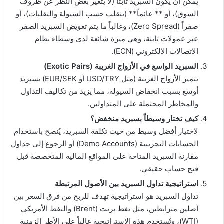
يمكن أن يكون السبريد ثابتاً (لا يتغير بغض النظر عن ظروف
السوق)، أو ** عائماً** (يتقلب حسب السيولة والتقلبات)، أو
صفراً (Zero Spread)، وغالباً ما يتم تعويض السبريد الصفر
عبر عمولات ثابتة، وهي ميزة شائعة لدى وسطاء نظام
الاتصالات الإلكتروني (ECN).
السبريد الواسع في الأزواج الغريبة (Exotic Pairs)
تتميز الأزواج الغريبة (مثل USD/TRY أو EUR/SEK) بسبريد
أوسع بسبب انخفاض السيولة، مما يزيد من تكاليف التداول
والمخاطر المحتملة على المتداولين.
كيف تختار وسيطاً بسبريد منخفض؟
لاختيار أفضل وسيط من حيث تكلفة السبريد، يُنصح باستخدام
الحسابات التجريبية (Demo Accounts) أو الرجوع إلى جداول
مقارنة السبريد المتاحة على المواقع المالية المتخصصة قبل
فتح حساب حقيقي.
استراتيجية تداول السبريد بين الأصول المرتبطة
تداول السبريد هو استراتيجية تهدف للربح من فرق السعر بين
أصلين مترابطين، مثل نفط برنت (Brent) والنفط الأمريكي
(WTI)، وتُستخدم هذه الاستراتيجية غالباً على الأطر الزمنية