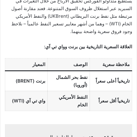
يستطيع متداولو الفوركس تحقيق الأرباح من خلال التغيرات في
السبريد عبر استغلال ظروف السوق المتنوعة. فعند مقارنة أصول
مرتبطة مثل نفط برنت البريطاني (UKBrent) والنفط الأمريكي
الخام (WTI) – وهما من أشهر معايير تسعير النفط عالمياً – نلاحظ
وجود فروق سعرية واضحة بينهما.
العلاقة السعرية التاريخية بين برنت وواي تي آي:
ملاحظة سعرية
الوصف
المعيار
نفط بحر الشمال
تاريخياً أعلى سعراً
برنت (BRENT)
(أوروبا)
النفط الأمريكي
تاريخياً أقل سعراً
واي تي آي (WTI)
الخام