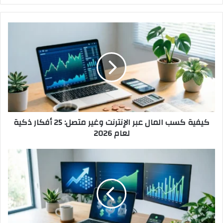
كيفية
كسب
المال
عبر
الإنترنت
وغير
متصل:
25
أفكار
كيفية كسب المال عبر الإنترنت وغير متصل: 25 أفكار ذكية
ذكية
لعام 2026
لعام
2026
الربح
من
الإنترنت
2026:
طرق
سهلة
للمبتدئين