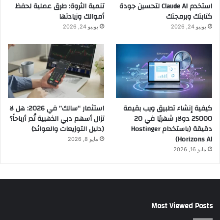
استخدم Claude AI لتحسين جودة
تنمية الثروة: طرق عملية لحفظ
كتابتك وبرمجتك
أموالك وزيادتها
يونيو 24, 2026
يونيو 24, 2026
كيفية إنشاء تطبيق ويب بقيمة
استثمار “سالك” في 2026: هل لا
25000 دولار شهريًا في 20
تزال أسهم دبي الذهبية تُدر أرباحاً؟
دقيقة (باستخدام Hostinger
(دليل التوزيعات والعوائد)
Horizons AI)
مايو 8, 2026
مايو 16, 2026
Most Viewed Posts