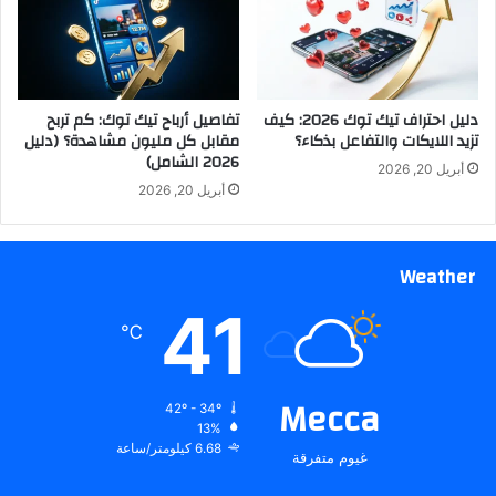
دليل احتراف تيك توك 2026: كيف
تفاصيل أرباح تيك توك: كم تربح
تزيد اللايكات والتفاعل بذكاء؟
مقابل كل مليون مشاهدة؟ (دليل
2026 الشامل)
أبريل 20, 2026
أبريل 20, 2026
Weather
41
℃
Mecca
42º - 34º
13%
6.68 كيلومتر/ساعة
غيوم متفرقة