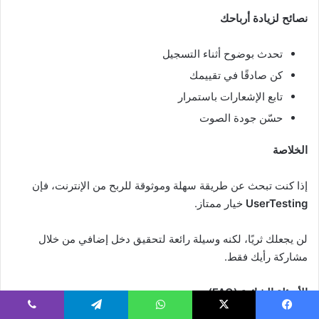
نصائح لزيادة أرباحك
تحدث بوضوح أثناء التسجيل
كن صادقًا في تقييمك
تابع الإشعارات باستمرار
حسّن جودة الصوت
الخلاصة
إذا كنت تبحث عن طريقة سهلة وموثوقة للربح من الإنترنت، فإن
UserTesting
خيار ممتاز.
لن يجعلك ثريًا، لكنه وسيلة رائعة لتحقيق دخل إضافي من خلال
مشاركة رأيك فقط.
الأسئلة الشائعة (FAQ)
يسبوك
‫X
واتساب
تيلقرام
ڤايبر