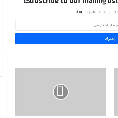
Subscribe to our mailing lis
Lorem ipsum dolor sit am
ارتفاع
الأسهم
السعودية
عند
إغلاق
التداول؛
مؤشر
السوق
المالية