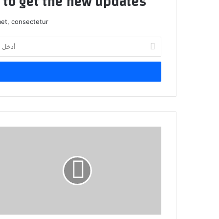
t to get the new updates!
et, consectetur.
أدخل
بريدك
الإلكتروني
هل
يمكنك
حقا
كسب
المال
على
Twitch؟