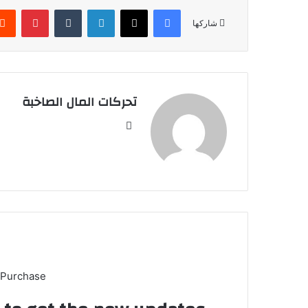
فيسبوك
‫X
لينكدإن
بينتير
شاركها
تحركات المال الصاخبة
موقع
الويب
 Purchase