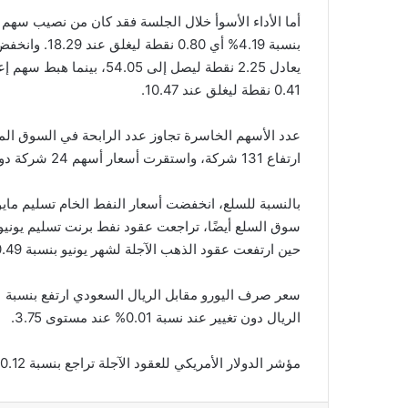
0.41 نقطة ليغلق عند 10.47.
ارتفاع 131 شركة، واستقرت أسعار أسهم 24 شركة دون تغيير.
حين ارتفعت عقود الذهب الآجلة لشهر يونيو بنسبة 0.49% أو ما يعادل 23.10 لتسجل 4,702.80 ريالًا سعوديًا للأونصة.
الريال دون تغيير عند نسبة 0.01% عند مستوى 3.75.
مؤشر الدولار الأمريكي للعقود الآجلة تراجع بنسبة 0.12% ليصل إلى مستوى 99.74.