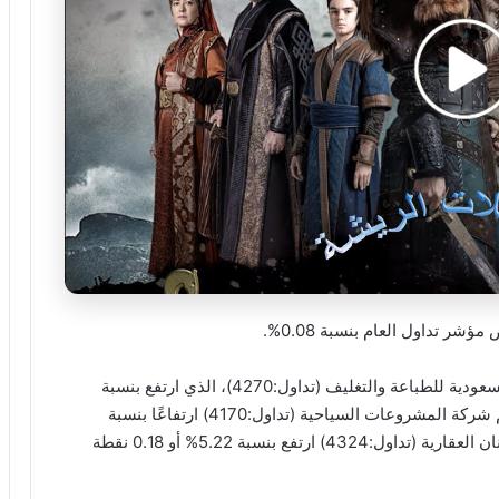
ر تداول العام بنسبة 0.08%.
وكانت أفضل الأسهم أداءً خلال الجلسة سهم الشركة السعودية للطباعة والتغليف (تداول:4270)، الذي ارتفع بنسبة
5.80% أي 0.45 نقطة ليغلق عند 8.21. كما سجل سهم شركة المشروعات السياحية (تداول:4170) ارتفاعًا بنسبة
5.57% أو 0.78 نقطة ليغلق عند 14.78، وسهم شركة بنان العقارية (تداول:4324) ارتفع بنسبة 5.22% أو 0.18 نقطة