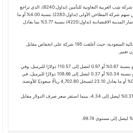
أما الأداء الأسوأ خلال الجلسة فقد كان من نصيب سهم شركة شِب العربية التعاونية للتأمين (تداول:8240)، الذي تراجع
بنسبة 4.19% أي 0.80 نقطة ليغلق عند 18.29. وانخفض سهم شركة المطاحن الأولى (تداول:2283) بنسبة 4.00% أو ما
يعادل 2.25 نقطة ليصل إلى 54.05، بينما هبط سهم إعمار المدينة الاقتصادية (تداول:4220) بنسبة 3.77% بما يعادل
عدد الأسهم الخاسرة تجاوز عدد الرابحة في السوق المالية السعودية، حيث أغلقت 195 شركة على انخفاض مقابل
بالنسبة للسلع، انخفضت أسعار النفط الخام تسليم مايو بنسبة 0.87% أو 0.97 لتصل إلى 110.57 دولارًا للبرميل. وفي
سوق السلع أيضًا، تراجعت عقود نفط برنت تسليم يونيو بنسبة 0.34% أو 0.37 لتصل إلى 108.66 دولارًا للبرميل، في
سعر صرف اليورو مقابل الريال السعودي ارتفع بنسبة 0.31% ليصل إلى 4.34، بينما استقر سعر صرف الدولار مقابل