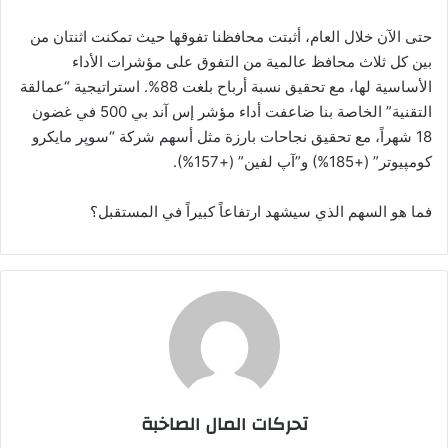
حتى الآن خلال العام، أثبتت محافظنا تفوقها حيث تمكنت اثنتان من
بين كل ثلاث محافظ عالمية من التفوق على مؤشرات الأداء
الأساسية لها، مع تحقيق نسبة أرباح بلغت 88%. استراتيجية “عمالقة
التقنية” الخاصة بنا ضاعفت أداء مؤشر إس آند بي 500 في غضون
18 شهراً، مع تحقيق نجاحات بارزة مثل أسهم شركة “سوپر مايكرو
كومپيوتر” (+185%) و”آپ لفين” (+157%).
فما هو السهم الذي سيشهد ارتفاعاً كبيراً في المستقبل؟
تحركات المال الصاخبة