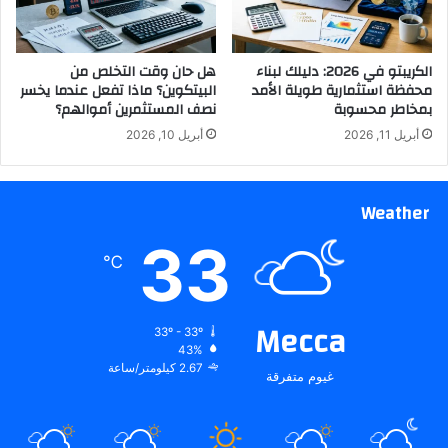
الكريبتو في 2026: دليلك لبناء
هل حان وقت التخلص من
محفظة استثمارية طويلة الأمد
البيتكوين؟ ماذا تفعل عندما يخسر
بمخاطر محسوبة
نصف المستثمرين أموالهم؟
أبريل 11, 2026
أبريل 10, 2026
Weather
33
℃
Mecca
33º - 33º
43%
2.67 كيلومتر/ساعة
غيوم متفرقة