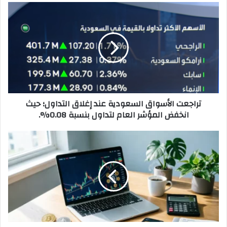
تراجعت
الأسواق
السعودية
عند
إغلاق
التداول؛
حيث
انخفض
المؤشر
تراجعت الأسواق السعودية عند إغلاق التداول؛ حيث
العام
انخفض المؤشر العام لتداول بنسبة 0.08%.
لتداول
بنسبة
0.08%.
هل
أنت
جديد
في
عالم
العملات
الرقمية؟
إليك
أذكى