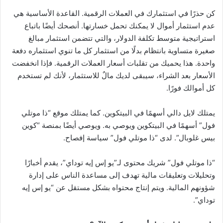
كن حذرًا في استثمارك في العملات الرقمية. القاعدة الأساسية هي
عدم استثمار أموال لا يمكنك تحمل خسارتها. أنصحك أيضًا باتباع
استراتيجية متوسط ​​تكلفة الدولار، والتي تتضمن استثمار مبالغ
صغيرة متساوية بانتظام بدلًا من استثمار كل ما تنوي استثماره دفعة
واحدة. هذا يحميك من تقلبات أسعار العملات الرقمية. فإذا انخفضت
الأسعار بعد الشراء، سيبقى لديك مالٌ للاستثمار، لأنك لم تستخدم
كل أموالك فورًا.
يمتلك لايل دالي أسهمًا في البيتكوين. كما يمتلك موقع “ذا موتلي
فول” أسهمًا في البيتكوين ويوصي به. ويوصي أيضًا بمنصة “كوين
بيس غلوبال”. لدى “ذا موتلي فول” سياسة إفصاح.
“ذا موتلي فول” شريك محتوى لـ”يو إس إيه توداي”، يقدم أخبارًا
وتحليلات وتعليقات مالية تهدف إلى مساعدة الناس على إدارة
شؤونهم المالية. ويتم إنتاج محتواه بشكل مستقل عن “يو إس إيه
توداي”.