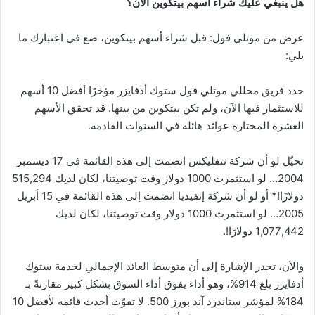
هل ينبغي عليك شراء أسهم بيتكوين الآن؟
عرض من موتلي فول: قبل شراء أسهم بيتكوين، ضع في اعتبارك ما
يلي:
حدد فريق محللي موتلي فول ستوك أدفايزر مؤخرًا أفضل 10 أسهم
للاستثمار فيها الآن، ولم تكن بيتكوين من بينها. قد تحقق الأسهم
العشرة المختارة عوائد هائلة في السنوات القادمة.
تخيّل لو أن شركة نتفليكس انضمت إلى هذه القائمة في 17 ديسمبر
2004… لو استثمرت 1000 دولار وقت توصيتنا، لكان لديك 515,294
دولارًا!* أو لو أن شركة إنفيديا انضمت إلى هذه القائمة في 15 أبريل
2005… لو استثمرت 1000 دولار وقت توصيتنا، لكان لديك
1,077,442 دولارًا!.
والآن، تجدر الإشارة إلى أن متوسط ​​العائد الإجمالي لخدمة ستوك
أدفايزر بلغ 914%، وهو أداء يفوق أداء السوق بشكل كبير مقارنةً بـ
184% لمؤشر ستاندرد آند بورز 500. لا تفوّت أحدث قائمة لأفضل 10