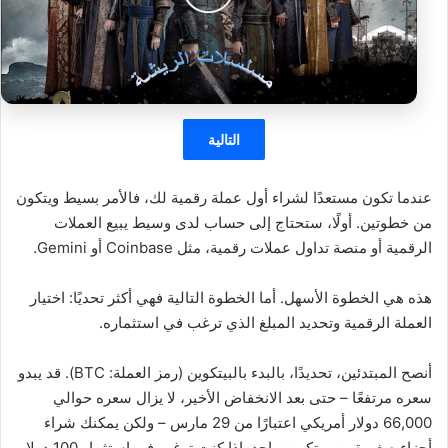
التالية
عندما تكون مستعدًا لشراء أول عملة رقمية لك، فالأمر بسيط ويتكون
من خطوتين. أولًا، ستحتاج إلى حساب لدى وسيط يبيع العملات
الرقمية أو منصة تداول عملات رقمية، مثل Coinbase أو Gemini.
هذه هي الخطوة الأسهل. أما الخطوة التالية فهي أكثر تحديًا: اختيار
العملة الرقمية وتحديد المبلغ الذي ترغب في استثماره.
أنصح المبتدئين، تحديدًا، بالبدء بالبيتكوين (رمز العملة: BTC). قد يبدو
سعره مرتفعًا – حتى بعد الانخفاض الأخير، لا يزال سعره حوالي
66,000 دولار أمريكي اعتبارًا من 29 مارس – ولكن يمكنك شراء
أجزاء صغيرة من بيتكوين واحد. إذا كنت ترغب في استثمار 100 دولار