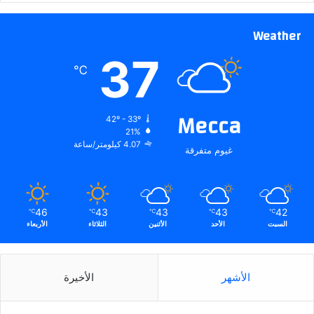
Weather
37
℃
Mecca
42º - 33º
21%
4.07 كيلومتر/ساعة
غيوم متفرقة
46
43
43
43
42
℃
℃
℃
℃
℃
السبت
الأحد
الأثنين
الثلاثاء
الأربعاء
الأشهر
الأخيرة