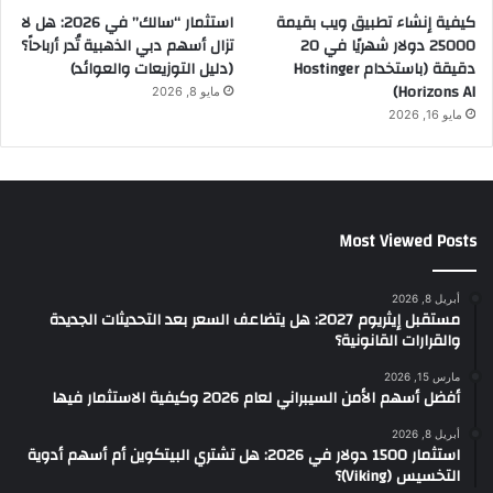
كيفية إنشاء تطبيق ويب بقيمة
استثمار “سالك” في 2026: هل لا
25000 دولار شهريًا في 20
تزال أسهم دبي الذهبية تُدر أرباحاً؟
دقيقة (باستخدام Hostinger
(دليل التوزيعات والعوائد)
Horizons AI)
مايو 8, 2026
مايو 16, 2026
Most Viewed Posts
أبريل 8, 2026
مستقبل إيثريوم 2027: هل يتضاعف السعر بعد التحديثات الجديدة
والقرارات القانونية؟
مارس 15, 2026
أفضل أسهم الأمن السيبراني لعام 2026 وكيفية الاستثمار فيها
أبريل 8, 2026
استثمار 1500 دولار في 2026: هل تشتري البيتكوين أم أسهم أدوية
التخسيس (Viking)؟