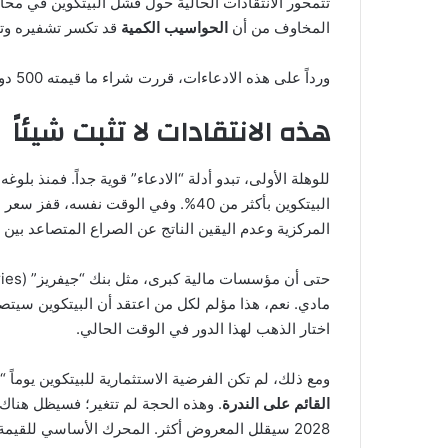
تتمحور الانتقادات الحالية حول فشل البيتكوين في محاك
المخاوف من أن
الحواسيب الكمية
قد تكسر تشفيره وتج
ورداً على هذه الادعاءات، قررت شراء ما قيمته 500 دولار من البيتكوين، ولن يطرأ على نومي أي قلق. وإليك الأسباب:
هذه الانتقادات لا تثبت شيئاً
للوهلة الأولى، تبدو أدلة “الادعاء” قوية جداً. فمنذ بلوغ
البيتكوين بأكثر من 40%. وفي الوقت نفسه، قفز سعر الذهب ليتجاوز
المركزية وعدم اليقين الناتج عن الصراع المتصاعد بين ا
مادي. نعم، هذا مؤلم لكل من اعتقد أن البيتكوين سيتص
اختار الذهب لهذا الدور في الوقت الحالي.
ومع ذلك، لم تكن الفرضية الاستثمارية للبيتكوين يوماً 
القائم على الندرة
2028 سيقلل المعروض أكثر. المحرك الأساسي للقيمة لا يزال قوياً كما كان دائماً.