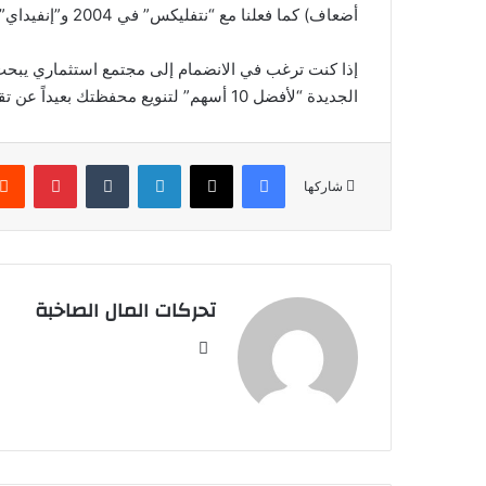
أضعاف) كما فعلنا مع “نتفليكس” في 2004 و”إنفيداي” في 2005.
إذا كنت ترغب في الانضمام إلى مجتمع استثماري يبحث 
الجديدة “لأفضل 10 أسهم” لتنويع محفظتك بعيداً عن تقلبات الكريبتو.
فيسبوك
‫X
لينكدإن
بينتير
شاركها
تحركات المال الصاخبة
موقع
الويب