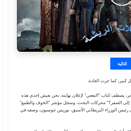
التالية
ل كبير، كما جرت العادة.
 يصطف كتاب “النععي” لإعلان نهايته. نحن نعيش إحدى هذه
ن إلى الصفر؟” محركات البحث، وسجل مؤشر “الخوف والطمع”
 من الخوف الشديد (5 من 100). حتى أن رئيس الوزراء البريطاني الأسبق، بوريس جونسون، وصفه في