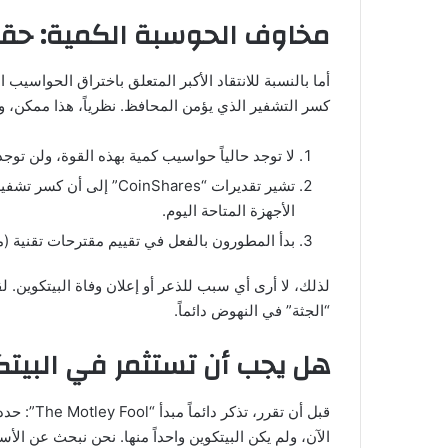
مخاوف الحوسبة الكمية: حقيق
أما بالنسبة للانتقاد الأكبر المتعلق باختراق الحواسيب ا
كسر التشفير الذي يؤمن المحافظ. نظرياً، هذا ممكن، ول
لا توجد حالياً حواسيب كمية بهذه القوة، ولن توجد لسنوات طو
تشير تقديرات “CoinShares” إلى أن كسر تشفير البيتكوين يتطلب أنظمة أقوى بـ
الأجهزة المتاحة اليوم.
بدأ المطورون بالفعل في تقييم مقترحات تقنية (مثل BIP-360) لتحديث الشبكة و
لذلك، لا أرى أي سبب للذعر أو إعلان وفاة البيتكوين. 
“الجثة” في النهوض دائماً.
هل يجب أن تستثمر في البيتكو
قبل أن تقرر، تذكر دائماً مبدأ “The Motley Fool”: حدد فريق المحللين لدينا ما يعتقدون أنها