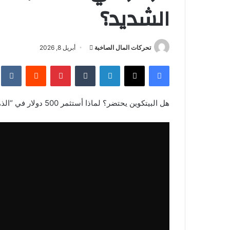
الشديد؟
أرسل
تحركات المال الصاخبة
أبريل 8, 2026
بريدا
فيسبوك
‫X
لينكدإن
بينتيريست
إلكترونيا
هل البيتكوين يحتضر؟ لماذا أستثمر 500 دولار في “الذهب الرقمي” رغم الخوف الشديد؟