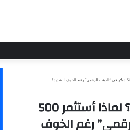
هل البيتكوين يحتضر؟ لماذا أستثمر 500
رقمي” رغم الخوف