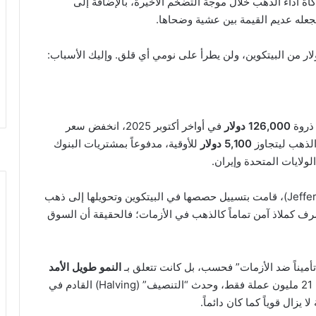
اة أداء الذهب خلال موجة التضخم الأخيرة، بالإضافة إلى
عله عديم القيمة بين عشية وضحاها.
ه ذروة
126,000 دولار
في أواخر أكتوبر 2025، انخفض سعر
5,100 دولار
للأوقية، مدفوعاً بمشتريات البنوك
لولايات المتحدة وإيران.
حتى أن مؤسسات مالية كبرى، مثل بنك “جيفريز” (Jefferies)، قامت بتسييل حصصها في البيتكوين وتحويلها إلى ذهب
رف كملاذ آمن تماماً كالذهب في الأزمات؛ فالحقيقة أن السوق
“تأميناً ضد الأزمات” فحسب، بل كانت تتعلق بـ
النمو طويل الأمد
. وهذه الحجة لم تتغير؛ فسيظل هناك 21 مليون عملة فقط، وحدث “التنصيف” (Halving) القادم في