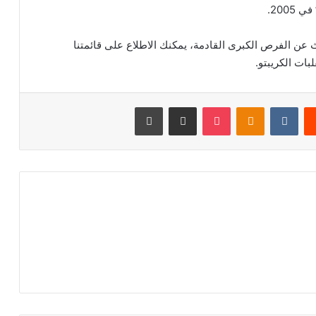
عن الفرص الكبرى القادمة، يمكنك الاطلاع على قائمتنا
يست
Odnoklassniki
‫Pocket
مشاركة عبر البريد
طباعة