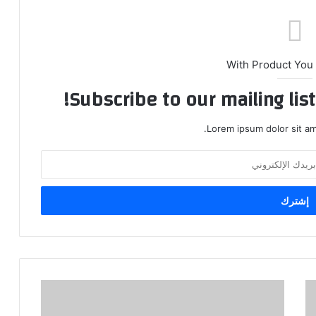
With Product You
Subscribe to our mailing lis
Lorem ipsum dolor sit am
استثمار
2500
دولار