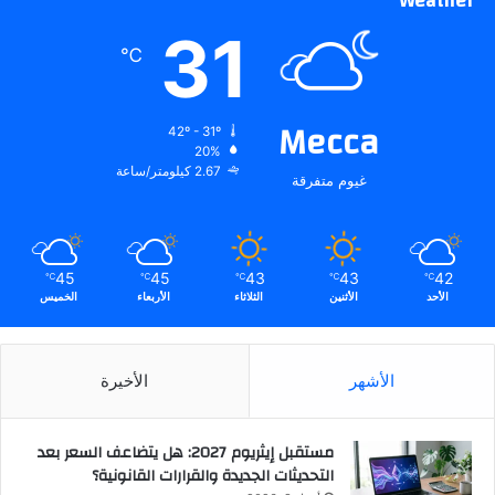
Weather
31
℃
Mecca
42º - 31º
20%
2.67 كيلومتر/ساعة
غيوم متفرقة
45
45
43
43
42
℃
℃
℃
℃
℃
الأحد
الأثنين
الثلاثاء
الأربعاء
الخميس
الأشهر
الأخيرة
مستقبل إيثريوم 2027: هل يتضاعف السعر بعد
التحديثات الجديدة والقرارات القانونية؟