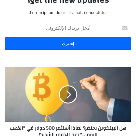
get the new updates!
Lorem ipsum dolor sit amet, consectetur.
أدخل
بريدك
الإلكتروني
هل
البيتكوين
يحتضر؟
لماذا
أستثمر
500
دولار
في
"الذهب
هل البيتكوين يحتضر؟ لماذا أستثمر 500 دولار في "الذهب
الرقمي"
الرقمي" رغم الخوف الشديد؟
رغم