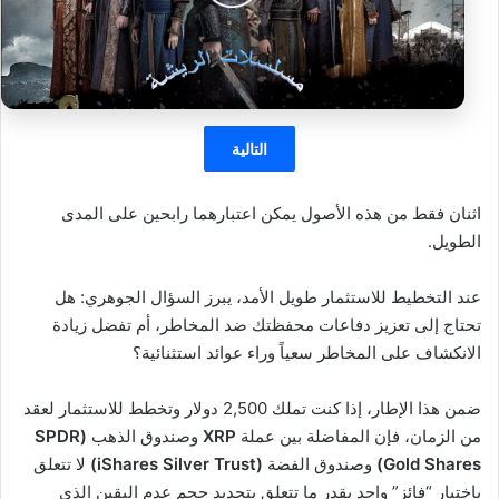
التالية
اثنان فقط من هذه الأصول يمكن اعتبارهما رابحين على المدى
الطويل.
عند التخطيط للاستثمار طويل الأمد، يبرز السؤال الجوهري: هل
تحتاج إلى تعزيز دفاعات محفظتك ضد المخاطر، أم تفضل زيادة
الانكشاف على المخاطر سعياً وراء عوائد استثنائية؟
ضمن هذا الإطار، إذا كنت تملك 2,500 دولار وتخطط للاستثمار لعقد
من الزمان، فإن المفاضلة بين عملة
XRP
وصندوق الذهب
(SPDR
Gold Shares)
وصندوق الفضة
(iShares Silver Trust)
لا تتعلق
باختيار “فائز” واحد بقدر ما تتعلق بتحديد حجم عدم اليقين الذي