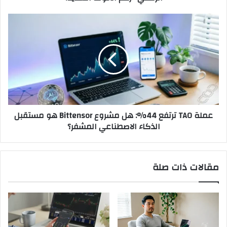
الخوف
الشديد؟
عملة
TAO
ترتفع
44%:
هل
مشروع
Bittensor
هو
مستقبل
عملة TAO ترتفع 44%: هل مشروع Bittensor هو مستقبل
الذكاء
الذكاء الاصطناعي المشفر؟
الاصطناعي
المشفر؟
مقالات ذات صلة