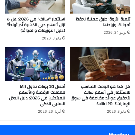
تنمية الثروة: طرق عملية لحفظ
استثمار “سالك” في 2026: هل لا
أموالك وزيادتها
تزال أسهم دبي الذهبية تُدر أرباحاً؟
(دليل التوزيعات والعوائد)
يونيو 24, 2026
مايو 8, 2026
هل هذا هو الوقت المناسب
أفضل 10 بوتات تداول (AI)
للاستثمار في أسهم سالك
للعملات الرقمية والأسهم
لتحقيق عوائد مضاعفة في سوق
للمبتدئين في 2026: دليل الدخل
الإمارات؟ :Salik IPO
السلبي الذكي
مايو 8, 2026
أبريل 26, 2026