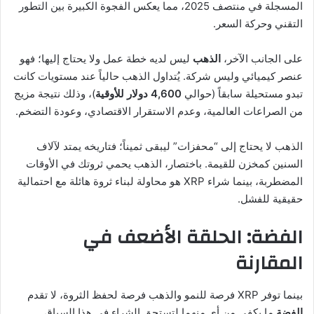
المسجلة في منتصف 2025، مما يعكس الفجوة الكبيرة بين التطور
التقني وحركة السعر.
على الجانب الآخر،
الذهب
ليس لديه خطة عمل ولا يحتاج إليها؛ فهو
عنصر كيميائي وليس شركة. يُتداول الذهب حالياً عند مستويات كانت
تبدو مستحيلة سابقاً (حوالي
4,600 دولار للأوقية
)، وذلك نتيجة مزيج
من الصراعات العالمية، وعدم الاستقرار الاقتصادي، وعودة التضخم.
الذهب لا يحتاج إلى “محفزات” ليبقى ثميناً؛ فتاريخه يمتد لآلاف
السنين كمخزن للقيمة. باختصار، الذهب يحمي ثروتك في الأوقات
المضطربة، بينما شراء XRP هو محاولة لبناء ثروة هائلة مع احتمالية
حقيقية للفشل.
الفضة: الحلقة الأضعف في
المقارنة
بينما توفر XRP فرصة للنمو والذهب فرصة لحفظ الثروة، لا تقدم
الفضة
ما يكفي من أي منهما لتستحق الشراء في هذا السياق.