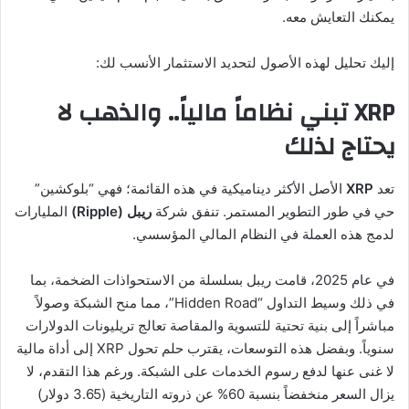
يمكنك التعايش معه.
إليك تحليل لهذه الأصول لتحديد الاستثمار الأنسب لك:
XRP تبني نظاماً مالياً.. والذهب لا
يحتاج لذلك
تعد
XRP
الأصل الأكثر ديناميكية في هذه القائمة؛ فهي “بلوكشين”
حي في طور التطوير المستمر. تنفق شركة
ريبل (Ripple)
المليارات
لدمج هذه العملة في النظام المالي المؤسسي.
في عام 2025، قامت ريبل بسلسلة من الاستحواذات الضخمة، بما
في ذلك وسيط التداول “Hidden Road”، مما منح الشبكة وصولاً
مباشراً إلى بنية تحتية للتسوية والمقاصة تعالج تريليونات الدولارات
سنوياً. وبفضل هذه التوسعات، يقترب حلم تحول XRP إلى أداة مالية
لا غنى عنها لدفع رسوم الخدمات على الشبكة. ورغم هذا التقدم، لا
يزال السعر منخفضاً بنسبة 60% عن ذروته التاريخية (3.65 دولار)