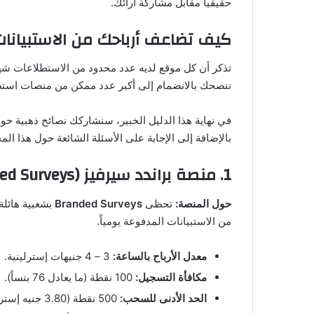
حقيقياً مقابل مشاركة آرائك.
كيف تضاعف أرباحك من الاستبيانا
تذكر أن كل موقع لديه عدد محدود من الاستطلاعات شه
ننصحك بالانضمام إلى أكبر عدد ممكن من منصات استطل
في نهاية هذا الدليل الخبير، سنشاركك نصائح ذهبية ح
بالإضافة إلى الإجابة على الأسئلة الشائعة حول هذا الم
1. منصة براندد سيرفيز (Branded Surveys)
حول المنصة:
تحظى
Branded Surveys
بشعبية هائلة
من الاستبيانات المدفوعة يومياً.
معدل الأرباح بالساعة:
3 – 4 جنيهات إسترلينية.
مكافأة التسجيل:
100 نقطة (ما يعادل 76 بنساً).
الحد الأدنى للسحب:
500 نقطة (3.80 جنيه إسترليني).