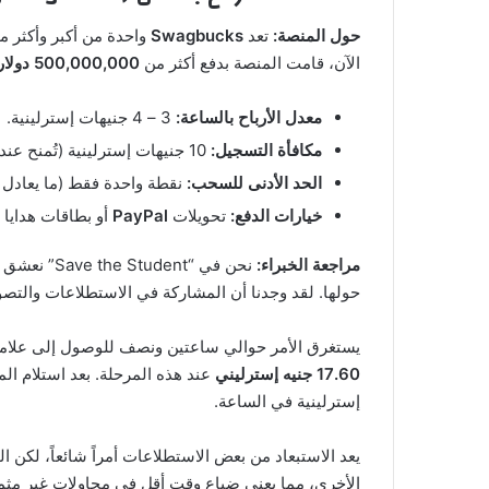
حول المنصة:
تعد
Swagbucks
واحدة من أكبر وأكثر م
الآن، قامت المنصة بدفع أكثر من
500,000,000 دولار
معدل الأرباح بالساعة:
3 – 4 جنيهات إسترلينية.
مكافأة التسجيل:
10 جنيهات إسترلينية (تُمنح عند كسبك لأول 10 جنيهات من النقاط).
الحد الأدنى للسحب:
نقطة واحدة فقط (ما يعادل بنس
خيارات الدفع:
تحويلات
PayPal
أو بطاقات هدايا 
مراجعة الخبراء:
حولها. لقد وجدنا أن المشاركة في الاستطلاعات والتصو
يستغرق الأمر حوالي ساعتين ونصف للوصول إلى علامة الـ 1,000 نقطة، ومع مكافأتنا الحصرية، يمكنك س
17.60 جنيه إسترليني
إسترلينية في الساعة.
يعد الاستبعاد من بعض الاستطلاعات أمراً شائعاً، لكن
الأخرى، مما يعني ضياع وقت أقل في محاولات غير مثم