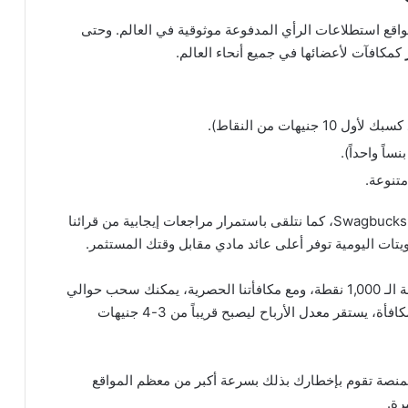
واقع استطلاعات الرأي المدفوعة موثوقية في العالم. وحتى
كمكافآت لأعضائها في جميع أنحاء العالم.
اً واحداً).
متنوعة.
نحن في “Save the Student” نعشق Swagbucks، كما نتلقى باستمرار مراجعات إيجابية من قرائنا
يتات اليومية توفر أعلى عائد مادي مقابل وقتك المستثمر.
حب حوالي
عند هذه المرحلة. بعد استلام المكافأة، يستقر معدل الأرباح ليصبح قريباً من 3-4 جنيهات
 المنصة تقوم بإخطارك بذلك بسرعة أكبر من معظم المواقع
رة.