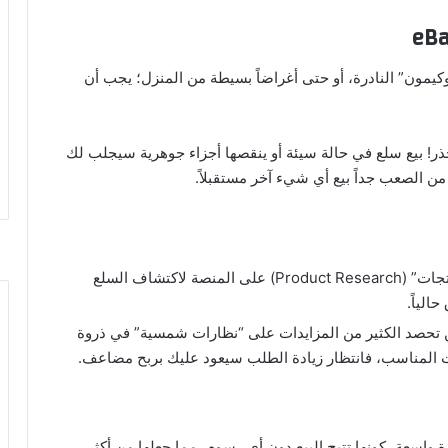
كيمون” النادرة، أو حتى أغراضاً بسيطة من المنزل؛ يجب أن
ذر! بيع سلع في حالة سيئة أو ينقصها أجزاء جوهرية سيجلب لك
ن الصعب جداً بيع أي شيء آخر مستقبلاً.
استعن بميزة “أبحاث المنتجات” (Product Research) على المنصة لاكتشاف السلع
ن تحصد الكثير من المزايدات على “نظارات شمسية” في ذروة
ت المناسب، فانتظار زيادة الطلب سيعود عليك بربح مضاعف.
الأخيرة، اكتسبت منصات مثل “Vinted” شهرة واسعة، كونها تتيح البيع دون أي رسوم، مما جعلها من أكثر