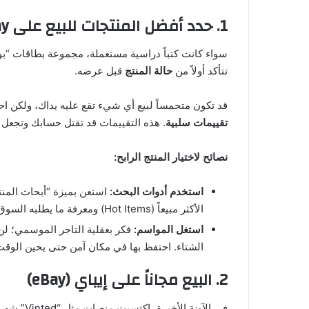
1. حدد أفضل المنتجات للبيع على eBay
سواء كانت كتباً دراسية مستعملة، مجموعة بطاقات “بو
تتأكد أولاً من
حالة المنتج
قبل عرضه.
قد تكون متحمساً لبيع أي شيء تقع عليه يداك، ولكن اح
تقييمات سلبية
. هذه التقييمات قد تقتل حسابك وتجعل م
نصائح لاختيار المنتج الرابح:
استخدم أدوات البحث:
الأكثر مبيعاً (Hot Items) ومعرفة ما يطلبه السوق حالياً.
استغل المواسم:
فكر بعقلية التاجر الموسمي؛ ل
الشتاء. احتفظ بها في مكان آمن حتى يحين الوق
2. البيع مجاناً على إيباي (eBay)
في الآونة 