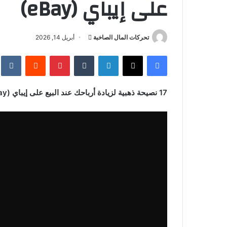
على إيباي (eBay)
أرسل
تحركات المال الصاخبة
أبريل 14, 2026
بريدا
فيسبوك
‫X
لينكدإن
بينتيريست
إلكترونيا
17 نصيحة ذهبية لزيادة أرباحك عند البيع على إيباي (eBay)