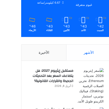
6.67 كيلومتر/ساعة
غيوم متفرقة
46
43
43
43
42
℃
℃
℃
℃
℃
السبت
الأحد
الأثنين
الثلاثاء
الأربعاء
الأشهر
الأخيرة
مستقبل إيثريوم 2027: هل
يتضاعف السعر بعد التحديثات
الجديدة والقرارات القانونية؟
أبريل 8, 2026