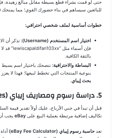
حتى لو قمت بشراء قطع بسيطة مقابل مبالغ زهيدة، فإ
للبائعين سيساهم في بناء حضورك القوي؛ مما يمنحك
ت
خطوات أساسية لملف شخصي احترافي:
اختيار اسم المستخدم (Username):
تذكر أن ال
فإن أسماء 
بالثقة الكافية.
البساطة والاحترافية:
ننصحك باختيار اسم بسيط وم
بنوعية المنتجات التي تخطط لبيعها؛ فهذا لا يع
بحث إيباي
.
5. دراسة رسوم ومصاريف إيباي (eBay Fees)
قبل أن تبدأ في جني الأرباح، عليك أولاً تقدير قيمة الس
تكاليف إضافية مرتبطة بعملية البيع على
eBay
يجب أن 
تعد
حاسبة رسوم إيباي (eBay Fee Calculator)
أداة 