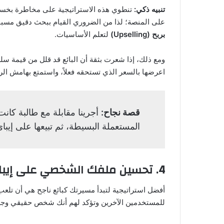
تنبيه ذكي:
تنطوي هذه الاستراتيجية على مخاطرة بخسارة
على المنصة؛ لذا من الضروري القيام ببحث دقيق مسبقاً.
بربح (Upselling)
لتعلم الأساسيات.
ومع ذلك، إذا شعرت بثقة أن البائع قد قلل من قيمة سلع
اعرضها بالسعر الذي تستحقه فعلاً، واستمتع بهامش الر
قصة نجاح:
أجرينا مقابلة مع طالبة كان
المستعملة البسيطة، ثم تبيعها على إيباي
4. تحسين ملفك الشخصي على إيباي (eBay Profile)
أفضل استراتيجية لتبدأ مسيرتك كبائع ناجح هي أن تلع
للمستخدمين الآخرين وتؤكد لهم أنك شخص حقيقي وجدير