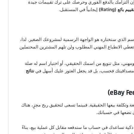
ن التزامك بالدفع الفوري وحرصك على ترك تقييمات جيدة
قييم بائع (Rating)
إيجابياً في المستقبل.
اسم الذي ستختاره هو الواجهة الرسمية لمشروعك الصغير. لذا،
مثل “lewiscapaldifan103xx” قد لا تعطي الانطباع المهني المطلوب ولن تلهم المشترين المحتملين
هني، مثل تنويع من اسمك الحقيقي، أو اختيار اسم له صلة
زز مصداقيتك فحسب، بل قد يجعل العثور عليك أسهل في
نتائج
لعة وتكلفة بيعها الحقيقية. فبينما تسعى لتحقيق ربح مجزٍ، هناك
تضعها في حسبانك.
ذكية تساعدك في حساب ما ستدفعه مقابل كل عملية بيع، بناءً