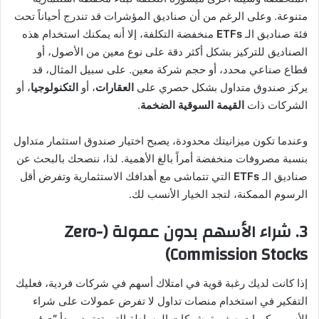
متنوعة. وعلى الرغم من أن صناديق المؤشرات قد تندرج أحياناً تحت
فئة صناديق الـ
ETFs
منخفضة التكلفة، إلا أنه يمكنك استخدام هذه
الصناديق للتركيز بشكل أكثر دقة على نوع معين من الأصول، أو
قطاع صناعي محدد، أو حجم شركة معين. على سبيل المثال، قد
يركز صندوق متداول بشكل حصري على
العقارات
، أو
التكنولوجيا
، أو
الشركات ذات
القيمة السوقية الضخمة
.
وعندما تكون ميزانيتك محدودة، يصبح اختيار صندوق استثمار متداول
بنسبة مصروفات منخفضة أمراً بالغ الأهمية. لذا، ننصحك بالبحث عن
صناديق الـ
ETFs
التي تتماشى مع أهدافك الاستثمارية وتفرض أقل
الرسوم الممكنة، لتجد الخيار الأنسب لك.
3. شراء الأسهم بدون عمولة (Zero-
Commission Stocks)
إذا كانت لديك رغبة قوية في امتلاك أسهم في شركات فردية، فعليك
التفكير في استخدام منصات تداول لا تفرض عمولات على شراء
الأسهم بكميات صغيرة. شركات الوساطة التي تعتمد مبدأ
“صفر