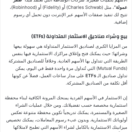
عمولة”
، مثل (Charles Schwab) أو (Fidelity) أو (Robinhood)،
تتيح لك تنفيذ صفقات الأسهم عبر الإنترنت دون تحمل أي رسوم
إضافية.
بيع وشراء صناديق الاستثمار المتداولة (ETFs)
من المزايا الكبرى لصناديق الاستثمار المتداولة هي سهولة بيعها
وشرائها؛ حيث يمكنك فتح وإغلاق مراكزك الاستثمارية فيها بنفس
الطريقة التي تتداول بها الأسهم العادية. وخلافاً للصناديق المشتركة
(Mutual Funds) التي تُتداول مرة واحدة فقط في اليوم، يمكن
تداول صناديق الـ
ETFs
على مدار ساعات العمل، فضلاً عن كونها
أقل تكلفة من الصناديق المشتركة.
إن الاستثمار في الأسهم الفردية يمنحك المرونة الكافية لبناء محفظة
استثمارية مخصصة حسب تفضيلاتك. ومن خلال عمليات الشراء
الصغيرة والمستمرة، يمكنك تدريجياً تكوين محفظة متنوعة تعكس
أولوياتك الاستثمارية. وبدون عبء رسوم المعاملات، يمكنك تخصيص
ميزانيتك الاستثمارية بالكامل لشراء الأسهم التي تطمح لامتلاكها