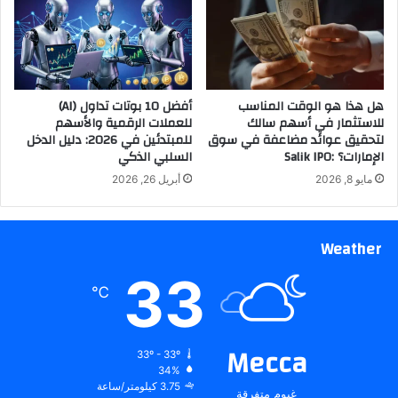
هل هذا هو الوقت المناسب
أفضل 10 بوتات تداول (AI)
للاستثمار في أسهم سالك
للعملات الرقمية والأسهم
لتحقيق عوائد مضاعفة في سوق
للمبتدئين في 2026: دليل الدخل
الإمارات؟ :Salik IPO
السلبي الذكي
مايو 8, 2026
أبريل 26, 2026
Weather
33
℃
Mecca
33º - 33º
34%
3.75 كيلومتر/ساعة
غيوم متفرقة