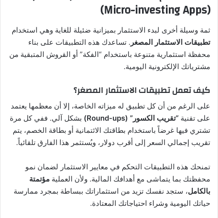
(Micro-investing Apps)
ثمة وسيلة أخرى لبدء الاستثمار بميزانية ضئيلة للغاية وهي استخدام
تطبيقات الاستثمار المصغر
. تساعدك هذه التطبيقات على بناء
محفظة استثمارية متنوعة باستخدام “الفكة” أو القروش المتبقية من
مشترياتك الإلكترونية اليومية.
كيف تعمل تطبيقات الاستثمار المصغر؟
على الرغم من أن كل تطبيق له ميزاته الخاصة، إلا أن معظمها يعتمد
على تقنية
“تقريب الكسور” (Round-ups)
بشكل آلي. ففي كل مرة
تشتري فيها غرضاً باستخدام بطاقتك الائتمانية أو بطاقة الخصم، يتم
تقريب إجمالي السعر إلى أقرب دولار، ويُستثمر هذا الفارق تلقائياً.
تمنحك هذه التطبيقات التحكم في معايير الاستثمار لضمان نمو
محفظتك بما يتماشى مع أهدافك المالية. ولأن العملية
مؤتمتة
بالكامل
، ستجد نفسك تزيد من استثماراتك ببساطة بمجرد ممارسة
حياتك اليومية وشراء احتياجاتك المعتادة.