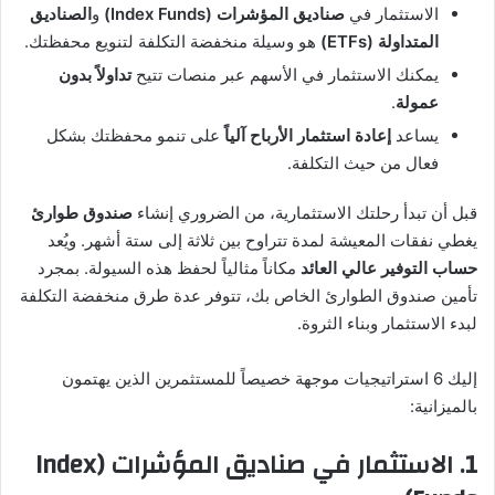
الاستثمار في
صناديق المؤشرات (Index Funds)
و
الصناديق
المتداولة (ETFs)
هو وسيلة منخفضة التكلفة لتنويع محفظتك.
يمكنك الاستثمار في الأسهم عبر منصات تتيح
تداولاً بدون
عمولة
.
يساعد
إعادة استثمار الأرباح آلياً
على تنمو محفظتك بشكل
فعال من حيث التكلفة.
قبل أن تبدأ رحلتك الاستثمارية، من الضروري إنشاء
صندوق طوارئ
يغطي نفقات المعيشة لمدة تتراوح بين ثلاثة إلى ستة أشهر. ويُعد
حساب التوفير عالي العائد
مكاناً مثالياً لحفظ هذه السيولة. بمجرد
تأمين صندوق الطوارئ الخاص بك، تتوفر عدة طرق منخفضة التكلفة
لبدء الاستثمار وبناء الثروة.
إليك 6 استراتيجيات موجهة خصيصاً للمستثمرين الذين يهتمون
بالميزانية:
1. الاستثمار في صناديق المؤشرات (Index