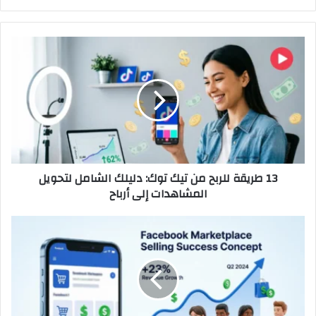
13
طريقة
للربح
من
تيك
توك:
دليلك
الشامل
لتحويل
13 طريقة للربح من تيك توك: دليلك الشامل لتحويل
المشاهدات
المشاهدات إلى أرباح
إلى
أرباح
دليل
البيع
على
فيسبوك
ماركت
بليس
(Facebook