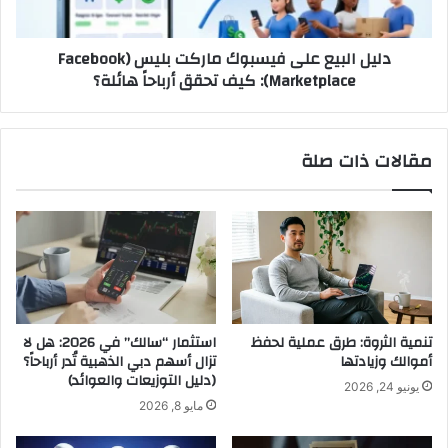
Marketplace):
كيف
دليل البيع على فيسبوك ماركت بليس (Facebook
تحقق
Marketplace): كيف تحقق أرباحاً هائلة؟
أرباحاً
هائلة؟
مقالات ذات صلة
تنمية الثروة: طرق عملية لحفظ
استثمار “سالك” في 2026: هل لا
أموالك وزيادتها
تزال أسهم دبي الذهبية تُدر أرباحاً؟
(دليل التوزيعات والعوائد)
يونيو 24, 2026
مايو 8, 2026