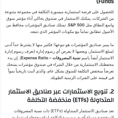
Funds)
للحصول على فرصة استثمارية ميسورة التكلفة في مجموعة متنوعة
من الشركات، يمكنك الاستثمار في صندوق يحاكي أداء مؤشر سوق
واسع النطاق مثل
S&P 500
. تمتلك صناديق المؤشرات محافظ من
الأصول تتطابق تماماً مع مكونات المؤشر الذي تتبعه.
ما يميز صناديق المؤشرات هو تنوعها؛ فكثير منها لا يشترط حداً أدنى
لمبلغ الاستثمار، وبعضها لا يفرض أي رسوم إدارة (تعرف رسوم إدارة
الاستثمار أيضاً باسم
نسبة المصروفات – Expense Ratio
). إن بدء
محفظتك الاستثمارية من خلال الشراء في صندوق مؤشرات يمنحك
تعرضاً منخفض التكلفة للسوق بشكل عام، والذي أثبت تاريخياً نمواً
في قيمته على الفترات الزمنية الطويلة.
2. تنويع الاستثمارات عبر صناديق الاستثمار
المتداولة (ETFs) منخفضة التكلفة
تعد صناديق الاستثمار المتداولة (ETFs) ذات نسبة المصروفات
المنخفضة وسيلة أخرى ميسورة التكلفة لبناء محفظة استثمارية