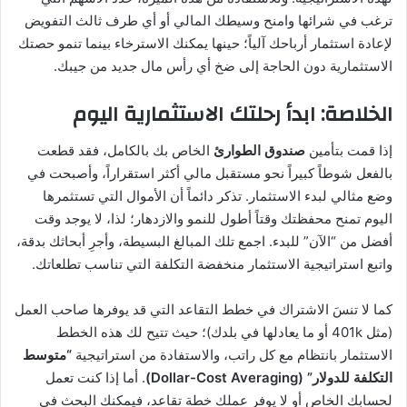
ترغب في شرائها وامنح وسيطك المالي أو أي طرف ثالث التفويض
لإعادة استثمار أرباحك آلياً؛ حينها يمكنك الاسترخاء بينما تنمو حصتك
الاستثمارية دون الحاجة إلى ضخ أي رأس مال جديد من جيبك.
الخلاصة: ابدأ رحلتك الاستثمارية اليوم
إذا قمت بتأمين
صندوق الطوارئ
الخاص بك بالكامل، فقد قطعت
بالفعل شوطاً كبيراً نحو مستقبل مالي أكثر استقراراً، وأصبحت في
وضع مثالي لبدء الاستثمار. تذكر دائماً أن الأموال التي تستثمرها
اليوم تمنح محفظتك وقتاً أطول للنمو والازدهار؛ لذا، لا يوجد وقت
أفضل من “الآن” للبدء. اجمع تلك المبالغ البسيطة، وأجرِ أبحاثك بدقة،
واتبع استراتيجية الاستثمار منخفضة التكلفة التي تناسب تطلعاتك.
كما لا تنسَ الاشتراك في خطط التقاعد التي قد يوفرها صاحب العمل
(مثل 401k أو ما يعادلها في بلدك)؛ حيث تتيح لك هذه الخطط
الاستثمار بانتظام مع كل راتب، والاستفادة من استراتيجية
“متوسط
التكلفة للدولار” (Dollar-Cost Averaging)
. أما إذا كنت تعمل
لحسابك الخاص أو لا يوفر عملك خطة تقاعد، فيمكنك البحث في