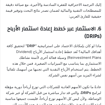
إليك الترجمة الاحترافية للفقرة السادسة والأخيرة، مع صياغة دقيقة
للمصطلحات التقنية والمالية لضمان تصدر نتائج البحث وتوفير قيمة
حقيقية للقارئ العربي:
6. الاستثمار عبر خطط إعادة استثمار الأرباح
(DRIPs)
ماذا لو كان بإمكانك الاعتماد على استراتيجية
“DRIP”
لتحقيق كافة
أهدافك المالية؟ تُعد خطط إعادة استثمار الأرباح (Dividend
Reinvestment Plans) وسيلة فعالة أخرى لأتمتة نشاطك
الاستثماري بما يتناسب مع الميزانيات الصغيرة. فمن خلال هذه
الخطط، يتم استخدام الأرباح النقدية التي تجنيها من أسهمك تلقائياً
لشراء المزيد من أسهم نفس الشركة.
عادةً ما تكون الأسهم العادية للشركات التي توزع أرباحاً دورية مؤهلة
لبرامج
DRIPs
، والتي قد تدار مباشرة من قبل الشركة أو عبر شركة
الوساطة. ولأن ليس كل الأسهم توزع أرباحاً، فليست جميعها مناسبة
لهذه الاستراتيجية. وللاستفادة من هذه الميزة، حدد الأسهم التي