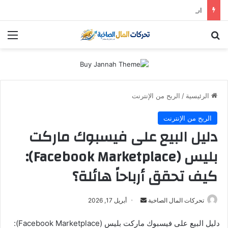
استثمار “سالك” في 2026: هل لا تزال أسهم دبي الذهبية تُدر أرباحاً؟ (دليل التوزيعات والعوائد)
بحث عن
الق
الرئيسية
/
الربح من الإنترنت
الربح من الإنترنت
دليل البيع على فيسبوك ماركت
بليس (Facebook Marketplace):
كيف تحقق أرباحاً هائلة؟
أرسل
تحركات المال الصاخبة
أبريل 17, 2026
بريدا
دليل البيع على فيسبوك ماركت بليس (Facebook Marketplace):
إلكترونيا