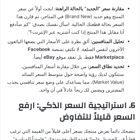
مقارنة سعر “الجديد” بالحالة الراهنة:
ابحث أولاً عن سعر
المنتج وهو جديد (Brand New) في المتاجر، ثم قارن هذا
السعر بحالة قطعتك الحالية. اسأل نفسك بصدق: “كم سأدفع
أنا مقابل هذا المنتج إذا كنت أشتريه عبر الإنترنت؟”.
تحليل المنافسين:
ألقِ نظرة على الأسعار التي يضعها البائعون
الآخرون لنفس السلعة. لا تكتفِ بمنصة
Facebook
Marketplace
فقط، بل تفقد موقع
eBay
أيضاً.
تحديد نطاق السعر:
من خلال مقارنة أسعار المنافسين،
ستتكون لديك رؤية واضحة حول متوسط السعر السائد
(Market Value)، مما يساعدك على وضع سعر تنافسي يجذب
المشترين ويضمن لك ربحاً عادلاً في آن واحد.
6. استراتيجية السعر الذكي: ارفع
السعر قليلاً للتفاوض
ننصحك دائماً بعرض منتجك بسعر أعلى قليلاً من القيمة التي ترغب
فعلياً في الحصول عليها؛ فهذه الطريقة تمنحك “هامشاً للمناورة”