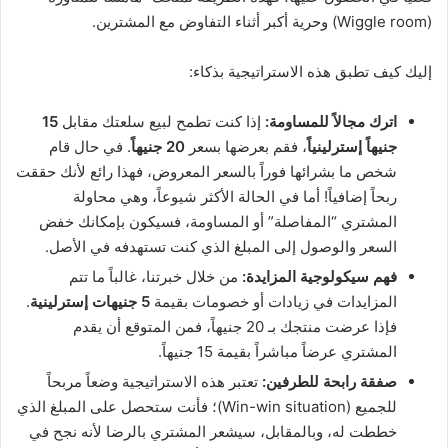
(Wiggle room) وحرية أكبر أثناء التفاوض مع المشترين.
إليك كيف تطبق هذه الاستراتيجية بذكاء:
اترك مجالاً للمساومة:
إذا كنت تطمح لبيع سلعتك مقابل
15
جنيهاً إسترلينياً
، فقم بعرضها بسعر
20 جنيهاً
. في حال قام
شخص ما بشرائها فوراً بالسعر المعروض، فهذا رائع لأنك حققت
ربحاً إضافياً! أما في الحالة الأكثر شيوعاً، وهي محاولة
المشتري “المفاصلة” أو المساومة، فسيكون بإمكانك خفض
السعر والوصول إلى المبلغ الذي كنت تستهدفه في الأصل.
فهم سيكولوجية المزايدة:
من خلال خبرتنا، غالباً ما تتم
المزايدات في زيادات أو خصومات بقيمة
5 جنيهات إسترلينية
.
فإذا عرضت منتجك بـ 20 جنيهاً، فمن المتوقع أن يقدم
المشتري عرضاً مباشراً بقيمة 15 جنيهاً.
صفقة رابحة للطرفين:
تعتبر هذه الاستراتيجية وضعاً مربحاً
للجميع (Win-win situation)؛ فأنت ستحصل على المبلغ الذي
خططت له، وبالمقابل، سيشعر المشتري بالرضا لأنه نجح في