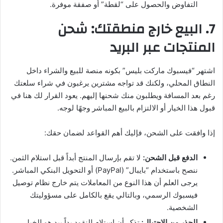
التفاوض والحصول على “لقطة” أو صفقة موفرة.
7. البيع خارج منطقتك: شحن
المنتجات عبر البريد
اشتهر “فيسبوك ماركت بليس” بكونه منصة للبيع والشراء داخل
النطاق المحلي، ولكنك قد تواجه مشترين يرغبون في شراء سلعتك
رغم بعد المسافة ويطلبون منك شحنها إليهم. يعود القرار لك هنا في
قبول هذا الخيار أو الالتزام بالبيع المباشر وجهًا لوجه.
إذا وافقت على الشحن، فإليك أهم القواعد لضمان حقك:
الدفع قبل الشحن:
لا تقم بإرسال المنتج أبداً قبل استلام الثمن.
ننصح باستخدام “بايبال” (PayPal) أو التحويل البنكي المباشر.
يرجى العلم أن هذا النوع من المعاملات يتم خارج نظام توصيل
فيسبوك الرسمي، وبالتالي يقع بالكامل على مسؤوليتك
الشخصية.
الحذر من الاحتيال:
تذكر أن استلام النقود يداً بيد هو الخيار