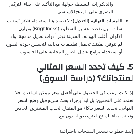
والديكورات البسيطة حولها، مع التأكيد على بقاء التركيز
البصري على المنتج الأساسي.
اللمسات النهائية (التعديل):
لا نقصد هنا استخدام فلاتر “سناب
شات”، بل نقصد تحسين السطوع (Brightness) وتوازن
الألوان. أغلب الهواتف الحديثة توفر أدوات تعديل مدمجة، وإذا
لم تتوفر، يمكنك تحميل تطبيقات مجانية لتحسين جودة الصور،
أو استخدام برامج تعديل الصور المجانية على الحاسوب.
5. كيف تحدد السعر المثالي
لمنتجاتك؟ (دراسة السوق)
إذا كنت ترغب في الحصول على
أفضل سعر
ممكن لسلعتك، فلا
تعتمد على التخمين؛ بل ابدأ بإجراء بحث سريع قبل وضع السعر
النهائي. تحديد السعر بذكاء هو المفتاح لجذب المشترين الجادين
وتجنب بقاء المنتج لفترة طويلة دون بيع.
إليك خطوات تسعير المنتجات باحترافية: