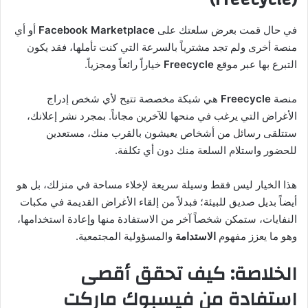
في حال قمت بعرض سلعتك على
Facebook Marketplace
أو أي
منصة أخرى ولم تجد مشترياً بالسرعة التي كنت تأملها، فقد يكون
التبرع بها عبر موقع
Freecycle
خياراً رائعاً ومجزياً.
منصة
Freecycle
هي شبكة مخصصة تتيح لأي شخص إدراج
الأغراض التي يرغب في منحها للآخرين مجاناً. بمجرد نشر إعلانك،
ستتلقى رسائل من أشخاص يعيشون بالقرب منك، مستعدين
للحضور واستلام السلعة منك دون أي تكلفة.
هذا الخيار ليس فقط وسيلة سريعة لإخلاء مساحة في منزلك، بل هو
أيضاً بديل صديق للبيئة؛ فبدلاً من إلقاء الأغراض القديمة في مكبات
النفايات، ستمكن شخصاً آخر من الاستفادة منها وإعادة استخدامها،
وهو ما يعزز مفهوم
الاستدامة
والمسؤولية المجتمعية.
الخلاصة: كيف تحقق أقصى
استفادة من فيسبوك ماركت