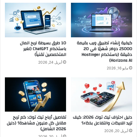
كيفية إنشاء تطبيق ويب بقيمة
10 طرق بسيطة لربح المال
25000 دولار شهريًا في 20
باستخدام ChatGPT (لغير
دقيقة (باستخدام Hostinger
المتخصصين تقنياً)
Horizons AI)
أبريل 24, 2026
مايو 16, 2026
دليل احتراف تيك توك 2026: كيف
تفاصيل أرباح تيك توك: كم تربح
تزيد اللايكات والتفاعل بذكاء؟
مقابل كل مليون مشاهدة؟ (دليل
2026 الشامل)
أبريل 20, 2026
أبريل 20, 2026