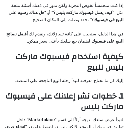
إذا كنت متحمساً لخوض التجربة ولكن تدور في ذهنك أسئلة ملحة
مثل:
“كيف يعمل فيسبوك ماركت بليس؟”
أو
“هل هناك رسوم على
البيع في فيسبوك؟”
، فقد وصلت إلى المكان الصحيح!
في هذا الدليل، سنجيب على كافة تساؤلاتك، ونقدم لك
أفضل نصائح
البيع على فيسبوك
لضمان بيع سلعك بأعلى سعر ممكن.
كيفية استخدام فيسبوك ماركت
بليس للبيع
إليك كل ما تحتاج معرفته لتبدأ رحلة البيع الناجحة على المنصة:
1. خطوات نشر إعلانك على فيسبوك
ماركت بليس
لتبدأ عرض سلعك، توجه أولاً إلى قسم
“Marketplace”
داخل
تطبيق فيسبوك أو الموقع الإلكتروني، ثم اضغط على زر
“إنشاء عرض