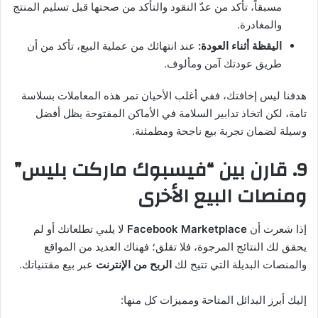
مسبقاً، تأكد من عدّ النقود والتأكد من صحتها قبل تسليم المنتج
والمغادرة.
اليقظة أثناء العودة:
عند انتهائك من عملية البيع، تأكد من أن
طريق عودتك آمن ومألوف.
هدفنا ليس إخافتك، ففي أغلب الأحيان تمر هذه المعاملات بسلاسة
تامة، لكن اتخاذ تدابير السلامة في الأماكن المفتوحة يظل أفضل
وسيلة لضمان تجربة بيع ناجحة ومطمئنة.
9. قارن بين “فيسبوك ماركت بليس”
ومنصات البيع الأخرى
إذا شعرت أن
Facebook Marketplace
لا يلبي تطلعاتك أو لم
يحقق لك النتائج المرجوة، فلا تقلق؛ فهناك العديد من المواقع
والمنصات البديلة التي تتيح لك
الربح من الإنترنت
عبر بيع مقتنياتك.
إليك أبرز البدائل المتاحة ومميزات كل منها: