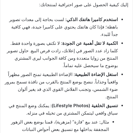
إليك كيفية الحصول على صور احترافية لمنتجاتك:
استخدم كاميرا هاتفك الذكي:
لست بحاجة إلى معدات تصوير
باهظة؛ فإذا كان هاتفك يحتوي على كاميرا جيدة، فهي كافية
جداً للبدء.
الكمية لا تقل أهمية عن الجودة:
لا تكتفِ بصورة واحدة فقط.
كلما زاد عدد الصور في إعلانك، زادت فرص البيع. حاول تصوير
المنتج من زوايا متعددة ومن كافة الجوانب ليرى المشتري
بوضوح ما سيحصل عليه تماماً.
استغل الإضاءة الطبيعية:
الإضاءة الطبيعية تمنح الصور مظهراً
واقعياً وجذاباً. ننصح بوضع المنتج بالقرب من نافذة تسمح بمرور
ضوء الشمس، وتجنب الفلاش القوي الذي قد يغير ألوان
المنتج.
تنسيق الخلفية (Lifestyle Photos):
يمكنك وضع المنتج في
سياق واقعي ليتمكن المشتري من تخيله في منزله.
مثال:
عند بيع “فازة” (مزهرية)، قمنا بوضع بعض الزهور
المجففة بداخلها مع تنسيق بعض أحواض النباتات