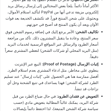
الأكثر أماناً دائماً. يلجأ بعض المحتالين إلى إرسال رسائل بريد
إلكتروني مزيفة تدعي أنها من PayPal لتأكيد استلام الأموال،
ويحثونك على شحن المنتج فوراً. قد تكتشف الخديعة بعد فوات
الأوان وبعد أن يكون المنتج قد أصبح في حوزتهم.
تكاليف الشحن:
الأمر يرجع إليك في إضافة رسوم الشحن فوق
سعر المنتج، وعادة ما يتقبل المشترون ذلك. تأكد من مراجعة
أسعار الطرود والرسائل عبر المواقع الرسمية لخدمات البريد
(مثل البريد المحلي أو شركات الشحن) لتعطي المشتري سعراً
دقيقاً.
إثبات الإرسال (Proof of Postage):
البيع عبر الإنترنت
ينطوي على مخاطر، مثل ادعاء المشتري بعدم استلام الطرد.
أفضل ممارسة هنا هي الحصول على “إثبات إرسال” عند تسليم
الطرد لشركة الشحن؛ فهذا يساعدك في تتبع الشحنة وحل أي
نزاعات قد تنشأ.
التعويض عن فقدان الطرود:
في حال ضياع الطرد من قبل
شركة البريد، يمكنك غالباً المطالبة بتعويض مادي (حسب
سياسة شركة الشحن المتبعة)، لذا احتفظ دائماً بإيصالات