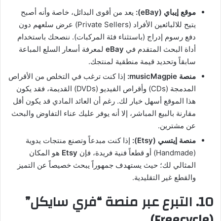
موقع إيباي (eBay):
يعد من أقوى البدائل، خاصة وأنه أصبح
يتيح للالبائعين الأفراد (Private Sellers) عرض سلعهم دون
دفع رسوم إدراج (باستثناء فئة المركبات). ننصحك باستخدام
أداة البحث المتقدم في
eBay
لمعرفة أسعار السلع المباعة
سابقاً وتحديد قيمة منطقية لمنتجك.
منصة musicMagpie:
إذا كنت ترغب في التخلص من الأقراص
المدمجة (CDs) وأقراص الفيديو (DVDs) القديمة، فقد يكون
هذا الموقع أسهل خيار لك. رغم أن العائد المادي قد يكون أقل
مقارنة بالبيع المباشر، إلا أنه يوفر عليك عناء التفاوض والبحث
عن مشترين.
منصة إيتسي (Etsy):
إذا كنت مبدعاً وتصنع منتجات يدوية
(Handmade) أو قطعاً فنية فريدة، فإن
Etsy
هو المكان
المثالي لك؛ حيث يستهدف جمهوراً يبحث خصيصاً عن التميز
والقطع غير التقليدية.
10. التبرع عبر منصة “فري سايكل”
(Freecycle)