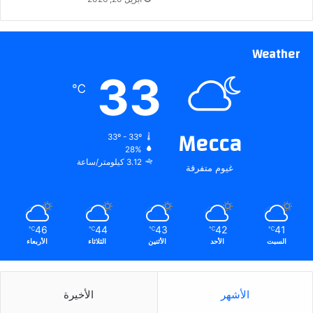
Weather
33
℃
Mecca
33º - 33º
28%
3.12 كيلومتر/ساعة
غيوم متفرقة
46
44
43
42
41
℃
℃
℃
℃
℃
السبت
الأحد
الأثنين
الثلاثاء
الأربعاء
الأشهر
الأخيرة