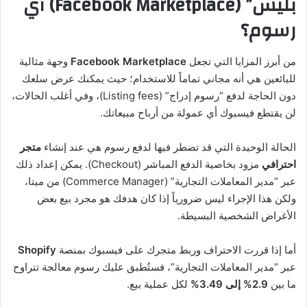
بليس” (Facebook Marketplace) أي
رسوم؟
من أبرز المزايا التي تجعل
Facebook Marketplace
وجهة مثالية
للبائعين هي أنه مجاني تماماً للاستخدام؛ حيث يمكنك عرض سلعك
دون الحاجة لدفع “رسوم إدراج” (Listing fees)، وفي أغلب الحالات،
لن يقتطع فيسبوك أي عمولة من أرباح مبيعاتك.
الحالة الوحيدة التي قد تضطر فيها لدفع رسوم هي عند إنشاء
متجر
احترافي
مزود بخاصية الدفع المباشر (Checkout). يمكن إعداد ذلك
عبر “مدير المعاملات التجارية” (Commerce Manager) من ميتا،
ولكن هذا الإجراء ليس ضرورياً إذا كان هدفك هو مجرد بيع بعض
الأغراض الشخصية البسيطة.
أما إذا قررت الاحتراف وربط متجرك على فيسبوك بمنصة
Shopify
عبر “مدير المعاملات التجارية”، فستُطبق عليك رسوم معالجة تتراوح
ما بين
2.9% إلى 3.49%
لكل عملية بيع.